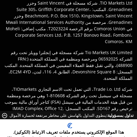
TIO Markets Ltd. شركة مسجلة في Saint Vincent وجزر
Grenadines. المكتب: Suite 305، Griffith Corporate Center،
Beachmont، P.O. Box 1510، Kingstown، Saint Vincent وجزر
Grenadines. مرخصة من Mwali International Services Authority
في Comoros Union برقم الرخصة T2023224. مكتب إضافي: Moheli
Corporate Services Ltd، P.B. 1257 Bonovo Road، Fomboni،
Comoros، KM
Tio Markets UK Limited شركة مسجلة في إنجلترا وويلز تحت رقم
الشركة 06592025 ومرخصة ومنظمة في المملكة المتحدة (FRN:
488900)، والتي تقبل فقط العملاء المقيمين في المملكة المتحدة. المكتب
المسجل: 8 Devonshire Square، الطابق 4، 116، لندن، EC2M 4YD،
المملكة المتحدة.
شركة Trade i.o. Ltd، التي تعمل تحت الاسم التجاري TIOmarkets،
مسجلة في سيشيل تحت رقم الشركة 810608-1 وهي مرخصة ومنظمة
من قبل هيئة الخدمات المالية في سيشل (FSA) كتاجر أوراق مالية بموجب
ترخيص رقم SD167. المكتب المسجل: IMAD Complex, Office 12,
3rd floor Île du Port, Mahe Seychelles.
تداول بمسؤولية:
ينطوي التداول بالهامش على مخاطر مرتفعة لخسارة الأموال
بسرعة بسبب الرافعة المالية.
إخلاء المسؤولية
:
يتحمل العملاء مسؤولية ضمان تسجيلهم مع الكيان
هذا الموقع الإلكتروني يستخدم ملفات تعريف الارتباط (الكوكيز).
المناسب لعلامة TIOmarkets التجارية وفقًا لقوانين وأنظمة ولايتهم