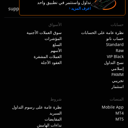
تداول واستثمر في تطبيق واحد
اتصل بنا
:
+35724259325
support@tiomarkets.com
اعرف المزيد
حسابات
الأسواق
نظرة عامة على الحسابات
سوق العملات الأجنبية
حساب نانو
المؤشرات
Standard
السلع
Raw
الأسهم
VIP Black
العملات المشفرة
نسخ التداول
العقود الآجلة
إسلامي
PAMM
تجريبي
استثمار
المنصات
شروط
Mobile App
نظرة عامة على رسوم التداول
MT4
السبريد
MT5
المقايضات
نداءات الهامش