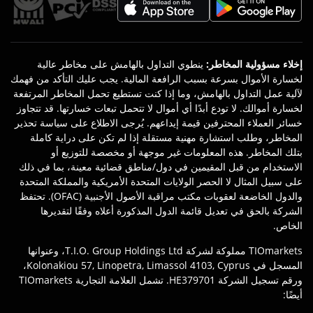
إخلاء مسؤولية المخاطر
:
ينطوي التداول بالهامش على مخاطر عالية
لخسارة الأموال بسرعة بسبب الرافعة المالية. يجب عليك التأكد من فهمك
لآلية عمل التداول بالهامش، وما إذا كنت تستطيع تحمل المخاطر المرتفعة
لخسارة أموالك. لا تودع أبدًا أي أموال لا تتحمل تبعات خسارتها. قد تتجاوز
خسائر العملاء المحترفين قيمة إيداعهم. يُرجى الاطلاع على سياسة تحذير
المخاطر، وطلب استشارة مهنية مستقلة إذا لم تكن على دراية كاملة
بتلك المخاطر. هذه المعلومات غير موجهة أو مخصصة للتوزيع أو
الاستخدام من قبل المقيمين في دول/مناطق قضائية معينة، بما في ذلك
على سبيل المثال لا الحصر الولايات المتحدة الأمريكية والمملكة المتحدة
والدول الخاضعة لعقوبات مكتب مراقبة الأصول الأجنبية (OFAC). تحتفظ
الشركة بالحق في تعديل قائمة الدول المذكورة أعلاه وفقًا لتقديرها
الخاص.
TIOmarkets مملوكة لشركة T.I.O. Group Holdings Ltd، وعنوانها
المسجل في Kolonakiou 57, Linopetra, Limassol 4103, Cyprus،
ورقم تسجيل الشركة HE379701. تشمل العلامة التجارية TIOmarkets
أيضًا: