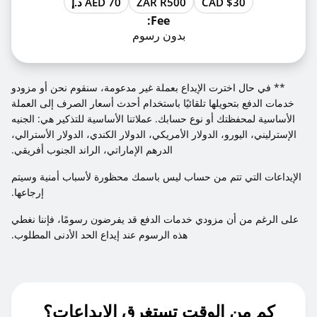
CAD $30
ZAR R500
AED 70 د.إ
Fee:
بدون رسوم
** في حال اخترت الإيداع بعملة غير مدعومة، سنقوم نحن أو مزودو
خدمات الدفع بتحويلها تلقائيًا باستخدام أحدث أسعار الصرف إلى العملة
الأساسية لمحفظتك أو نوع حسابك. عملاتنا الأساسية للتذكير هي: الجنيه
الإسترليني، اليورو، الدولار الأمريكي، الدولار الكندي، الدولار الأسترالي،
الدرهم الإماراتي، الراند الجنوب أفريقي.
الإيداعات التي تتم من حساب ليس باسمك محظورة لأسباب أمنية وسيتم
إرجاعها.
على الرغم من أن مزودي خدمات الدفع قد يفرضون رسومًا، فإننا نغطي
هذه الرسوم عند إيداع الحد الأدنى المطلوب.
كم من الوقت تستغرق الإيداعات؟