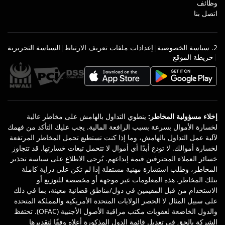
وظائف
اتصل بنا
2. سياسة الخصوصية
|
إعدادات ملفات تعريف الارتباط
|
السياسة التحريرية
|
خريطة الموقع
إخلاء مسؤولية المخاطر
:
ينطوي التداول بالهامش على مخاطر عالية
لخسارة الأموال بسرعة بسبب الرافعة المالية. يجب عليك التأكد من فهمك
لآلية عمل التداول بالهامش، وما إذا كنت تستطيع تحمل المخاطر المرتفعة
لخسارة أموالك. لا تودع أبدًا أي أموال لا تتحمل تبعات خسارتها. قد تتجاوز
خسائر العملاء المحترفين قيمة إيداعهم. يُرجى الاطلاع على سياسة تحذير
المخاطر، وطلب استشارة مهنية مستقلة إذا لم تكن على دراية كاملة
بتلك المخاطر. هذه المعلومات غير موجهة أو مخصصة للتوزيع أو
الاستخدام من قبل المقيمين في دول/مناطق قضائية معينة، بما في ذلك
على سبيل المثال لا الحصر الولايات المتحدة الأمريكية والمملكة المتحدة
والدول الخاضعة لعقوبات مكتب مراقبة الأصول الأجنبية (OFAC). تحتفظ
الشركة بالحق في تعديل قائمة الدول المذكورة أعلاه وفقًا لتقديرها