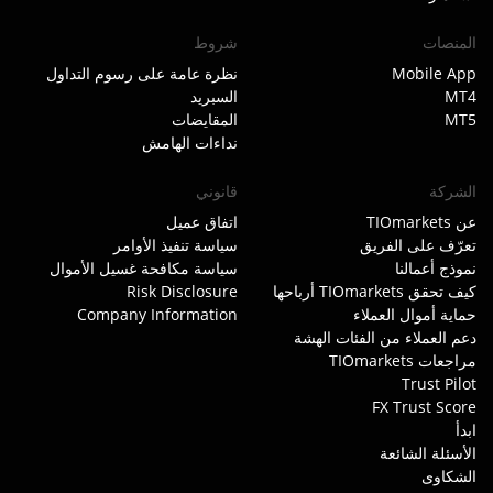
المنصات
شروط
Mobile App
نظرة عامة على رسوم التداول
MT4
السبريد
MT5
المقايضات
نداءات الهامش
الشركة
قانوني
عن TIOmarkets
اتفاق عميل
تعرّف على الفريق
سياسة تنفيذ الأوامر
نموذج أعمالنا
سياسة مكافحة غسيل الأموال
كيف تحقق TIOmarkets أرباحها
Risk Disclosure
حماية أموال العملاء
Company Information
دعم العملاء من الفئات الهشة
مراجعات TIOmarkets
Trust Pilot
FX Trust Score
ابدأ
الأسئلة الشائعة
الشكاوى