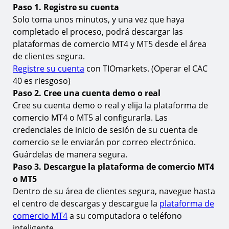
16.
¿Qué son MT4 & MT5?
Paso 1. Registre su cuenta
Solo toma unos minutos, y una vez que haya
17.
¿Cuál es la diferencia entre MT4 & MT5?
completado el proceso, podrá descargar las
18.
¿Puedo operar el CAC 40 en MT4 y MT5?
plataformas de comercio MT4 y MT5 desde el área
de clientes segura.
19.
¿Cómo encuentro o añado el CAC 40 a MT4 o
MT5?
Registre su cuenta
con TIOmarkets. (Operar el CAC
40 es riesgoso)
20.
¿Cuáles son los horarios de trading para el CAC
Paso 2. Cree una cuenta demo o real
40?
Cree su cuenta demo o real y elija la plataforma de
21.
¿Cuál es el depósito mínimo requerido para
comercio MT4 o MT5 al configurarla. Las
operar el CAC 40 en MT4 & MT5?
credenciales de inicio de sesión de su cuenta de
22.
¿Es posible automatizar mi trading de CAC 40 en
comercio se le enviarán por correo electrónico.
MT4 & MT5?
Guárdelas de manera segura.
23.
¿Cuáles son las tarifas de trading al operar el CAC
Paso 3. Descargue la plataforma de comercio MT4
40 en MT4 & MT5?
o MT5
24.
¿Cómo empiezo a operar el CAC 40 en MT4 o
Dentro de su área de clientes segura, navegue hasta
MT5?
el centro de descargas y descargue la
plataforma de
comercio MT4
a su computadora o teléfono
Aprenda más sobre el comercio de índices
inteligente.