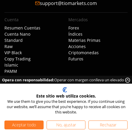
support@tiomarkets.com
Cuenta
Mercados
Resumen Cuentas
Forex
Cuenta Nano
Índices
Standard
Materias Primas
Raw
Acciones
VIP Black
Criptomonedas
Copy Trading
Futuros
Islamic
PAMM
Demo
Opera con responsabilidad:
Operar con margen conlleva un elevado
Inversión
riesgo de perder dinero rápidamente debido al apalancamiento.
Este sitio web utiliza cookies.
Plataformas
Condiciones
We use them to give you the best experience. If you continue using
Mobile App
Resumen Comisiones
our website, we’ll assume that you’re happy to receive all cookies on
MT4
Untables
this website.
MT5
Swaps
Llamadas de margen
Aceptar todo
No, ajustar
Rechazar