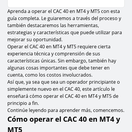
Aprenda a operar el CAC 40 en MT4 y MT5 con esta
Cómo operar el CAC 40 en MT4 y MT5
guía completa. Le guiaremos a través del proceso y
1.
Descargue la plataforma de comercio MT4 o MT5
también destacaremos las herramientas,
2.
Paso 1. Registre su cuenta
estrategias y características que puede utilizar para
mejorar su oportunidad.
3.
Paso 2. Cree una cuenta demo o real
Operar el CAC 40 en MT4 y MT5 requiere cierta
4.
Paso 3. Descargue la plataforma de comercio MT4 o
experiencia técnica y comprensión de sus
MT5
características únicas. Sin embargo, también hay
5.
Paso 4. Fondee su cuenta
algunas cosas importantes que debe tener en
cuenta, como los costos involucrados.
6.
Paso 5. Transfiera sus fondos a la plataforma de
Así que, ya sea que sea un operador principiante o
comercio MT4 o MT5
simplemente nuevo en el CAC 40, este artículo le
7.
Paso 6. Inicie sesión en la plataforma de trading
enseñará cómo operar el CAC 40 en MT4 y MT5 de
MT4 o MT5
principio a fin.
Cómo encontrar el CAC 40 en MT4 y MT5
Continúe leyendo para aprender más, comencemos.
Cómo operar el CAC 40 en MT4 y
Cómo realizar una operación con el CAC 40 en
MT4 y MT5
MT5