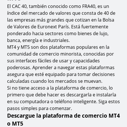
8.
Paso 1. Encuentre el CAC 40 en la ventana de
El CAC 40, también conocido como FRA40, es un
observación del mercado
índice del mercado de valores que consta de 40 de
9.
Paso 2. Establezca los parámetros de su operación
las empresas más grandes que cotizan en la Bolsa
de Valores de Euronext París. Está fuertemente
10.
Paso 3. Ejecute y coloque su operación
ponderado hacia sectores como bienes de lujo,
Los fundamentos del trading del CAC 40 en MT4
banca, energía e industriales.
y MT5
MT4 y MT5 son dos plataformas populares en la
11.
Especificación del contrato del CAC 40
comunidad de comercio minorista, conocidas por
sus interfaces fáciles de usar y capacidades
Factores que influyen en los precios del CAC 40
poderosas. Aprender a navegar estas plataformas
12.
Análisis de mercado y generación de señales de
asegura que esté equipado para tomar decisiones
trading
calculadas cuando los mercados se muevan.
13.
Apalancamiento y requisitos de margen
Si no tiene acceso a la plataforma de comercio, lo
primero que debe hacer es descargarla e instalarla
14.
Tamaños de lote y fundamentos de gestión de
riesgos
en su computadora o teléfono inteligente. Siga estos
pasos simples para comenzar.
Preguntas frecuentes
Descargue la plataforma de comercio MT4
15.
¿Qué es el CAC 40?
o MT5