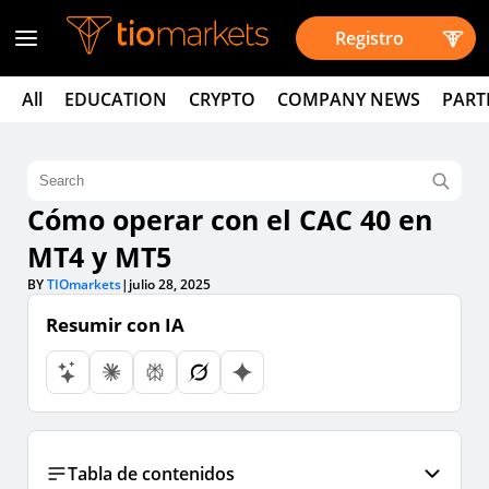
Registro
All
EDUCATION
CRYPTO
COMPANY NEWS
PART
Cómo operar con el CAC 40 en
MT4 y MT5
BY
TIOmarkets
|
julio 28, 2025
Resumir con IA
Tabla de contenidos