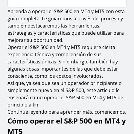
Aprenda a operar el S&P 500 en MT4 y MT5 con esta
Cómo operar el S&P 500 en MT4 y MT5
guía completa. Le guiaremos a través del proceso y
1.
Descargue la plataforma de trading MT4 o MT5
también destacaremos las herramientas,
2.
Paso 1. Registra tu cuenta
estrategias y características que puede utilizar para
mejorar su oportunidad.
3.
Paso 2. Crea una cuenta demo o real
Operar el S&P 500 en MT4 y MT5 requiere cierta
4.
Paso 3. Descarga la plataforma de trading MT4 o
experiencia técnica y comprensión de sus
MT5
características únicas. Sin embargo, también hay
5.
Paso 4. Financia tu cuenta
algunas cosas importantes de las que debe estar
consciente, como los costos involucrados.
6.
Paso 5. Transfiere tus fondos a la plataforma de
Así que, ya sea que sea un operador principiante o
trading MT4 o MT5
simplemente nuevo en el S&P 500, este artículo le
7.
Paso 6. Inicia sesión en la plataforma de trading
enseñará cómo operar el S&P 500 en MT4 y MT5 de
MT4 o MT5
principio a fin.
Cómo encontrar el S&P 500 (S&P500) en MT4 y
Continúe leyendo para aprender más, comencemos.
MT5
Cómo operar el S&P 500 en MT4 y
Cómo realizar una operación con el S&P 500 en
MT5
MT4 y MT5