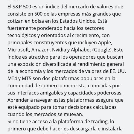
El S&P 500 es un índice del mercado de valores que
8.
Paso 1. Encuentre el S&P 500 en la ventana de
observación del mercado
consiste en 500 de las empresas más grandes que
cotizan en bolsa en los Estados Unidos. Está
9.
Paso 2. Establezca los parámetros de su operación
fuertemente ponderado hacia los sectores
10.
Paso 3. Ejecute y coloque su operación
tecnológicos y orientados al crecimiento, con
principales constituyentes que incluyen Apple,
Los fundamentos del trading del S&P 500 en
Microsoft, Amazon, Nvidia y Alphabet (Google). Este
MT4 y MT5
índice es atractivo para los operadores que buscan
11.
Especificación del contrato del S&P 500
una exposición diversificada al rendimiento general
12.
Qué mueve los precios del S&P 500
de la economía y los mercados de valores de EE. UU.
MT4 y MT5 son dos plataformas populares en la
13.
Análisis de mercado y generación de señales de
comunidad de comercio minorista, conocidas por
trading
sus interfaces amigables y capacidades poderosas.
14.
Requisitos de apalancamiento y margen
Aprender a navegar estas plataformas asegura que
15.
Tamaños de lote y fundamentos de gestión de
esté equipado para tomar decisiones calculadas
riesgos
cuando los mercados se muevan.
Si no tiene acceso a la plataforma de trading, lo
Preguntas frecuentes
primero que debe hacer es descargarla e instalarla
16.
¿Qué es el S&P 500?