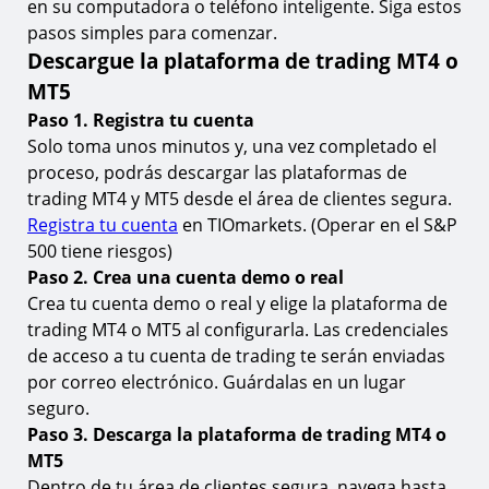
en su computadora o teléfono inteligente. Siga estos
17.
¿Qué son MT4 & MT5?
pasos simples para comenzar.
Descargue la plataforma de trading MT4 o
18.
¿Cuál es la diferencia entre MT4 & MT5?
MT5
19.
¿Puedo operar el S&P 500 en MT4 y MT5?
Paso 1. Registra tu cuenta
20.
¿Cómo encuentro o añado el S&P 500 a MT4 o
Solo toma unos minutos y, una vez completado el
MT5?
proceso, podrás descargar las plataformas de
trading MT4 y MT5 desde el área de clientes segura.
21.
¿Cuáles son los horarios de trading para el S&P
500?
Registra tu cuenta
en TIOmarkets. (Operar en el S&P
500 tiene riesgos)
22.
¿Cuál es el depósito mínimo requerido para
operar el S&P 500 en MT4 & MT5?
Paso 2. Crea una cuenta demo o real
Crea tu cuenta demo o real y elige la plataforma de
23.
¿Es posible automatizar mi trading del S&P 500 en
trading MT4 o MT5 al configurarla. Las credenciales
MT4 & MT5?
de acceso a tu cuenta de trading te serán enviadas
24.
¿Cuáles son las tarifas de trading al operar el S&P
por correo electrónico. Guárdalas en un lugar
500 en MT4 & MT5?
seguro.
25.
¿Cómo empiezo a operar el S&P 500 en MT4 o
Paso 3. Descarga la plataforma de trading MT4 o
MT5?
MT5
Aprenda más sobre el trading de índices
Dentro de tu área de clientes segura, navega hasta