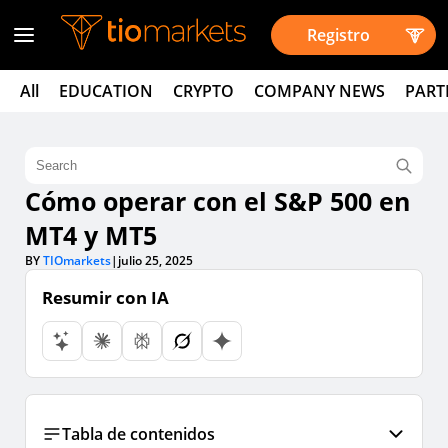
Registro
All
EDUCATION
CRYPTO
COMPANY NEWS
PART
Cómo operar con el S&P 500 en
MT4 y MT5
BY
TIOmarkets
|
julio 25, 2025
Resumir con IA
Tabla de contenidos