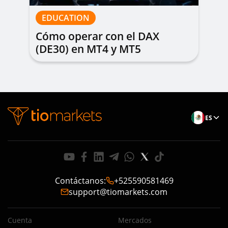
EDUCATION
Cómo operar con el DAX
(DE30) en MT4 y MT5
ES
Contáctanos
:
+525590581469
support@tiomarkets.com
Cuenta
Mercados