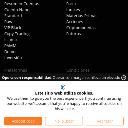
Resumen Cuentas
Forex
Cuenta Nano
Índices
Standard
Materias Primas
Raw
Acciones
VIP Black
Criptomonedas
Copy Trading
Futuros
Islamic
PAMM
Demo
Inversión
Plataformas
Condiciones
Opera con responsabilidad:
Operar con margen conlleva un elevado
Mobile App
Resumen Comisiones
riesgo de perder dinero rápidamente debido al apalancamiento.
MT4
Untables
MT5
Swaps
Este sitio web utiliza cookies.
Llamadas de margen
We use them to give you the best experience. If you continue using
our website, we’ll assume that you’re happy to receive all cookies on
this website.
Compañía
Legal
Sobre TIOmarkets
Acuerdo Cliente
Aceptar todo
No, ajustar
Rechazar
Conoce al equipo
Política Ejecución