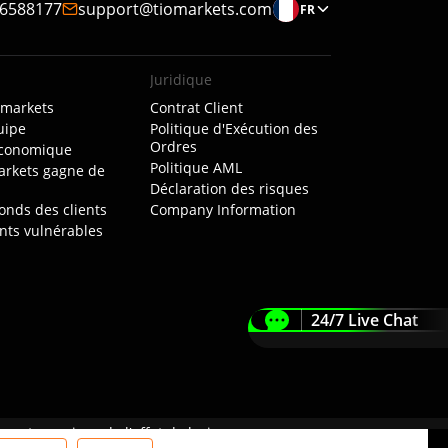
6588177
support@tiomarkets.com
FR
Juridique
Omarkets
Contrat Client
uipe
Politique d'Exécution des
Ordres
économique
Politique AML
rkets gagne de
Déclaration des risques
onds des clients
Company Information
ents vulnérables
s
24/7 Live Chat
ent en raison de l'effet de levier.