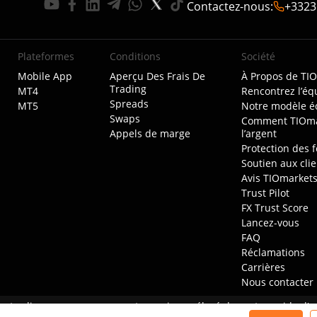
Contactez-nous
:
+3323
Plateformes
Conditions
Société
Mobile App
Aperçu Des Frais De
À Propos de TI
Trading
MT4
Rencontrez l’éq
Spreads
MT5
Notre modèle 
Swaps
Comment TIOma
Appels de marge
l’argent
Protection des f
Soutien aux cli
Avis TIOmarket
Trust Pilot
FX Trust Score
Lancez-vous
FAQ
Réclamations
Carrières
Nous contacter
Le trading sur marge comporte un risque élevé de perte rapide d'arg