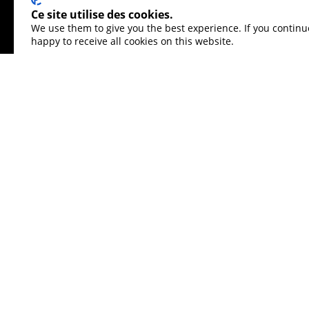
Ces produits ne conviennent p
Ce site utilise des cookies.
politique de confidentialité
|
Paramètres des cook
We use them to give you the best experience. If you continu
happy to receive all cookies on this website.
Avertissement Risque
:
Le trading sur marge comp
vous comprenez le fonctionnement du trading sur
plus que ce que vous êtes prêt à perdre. Les pert
les risques et demander l'avis d'un professionne
utilisées par les résidents de certains pays/jurid
modifier la liste des pays susmentionnés à sa seu
TIOmarkets est la propriété de T.I.O. Group Holdi
d'enregistrement de la société est HE379701. L
TIO Markets Ltd. Une Société Enregistrée À Saint 
Vincent Et Les Grenadines. Autorisée Par Mwali
Moheli Corporate Services Ltd, P.B. 1257 Bonovo
Tio Markets UK Limited Est Une Société Enregist
Royaume-Uni (FRN : 488900), Qui N'accepte Que L
Royaume-Uni.