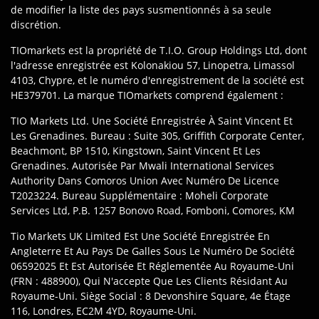
de modifier la liste des pays susmentionnés à sa seule
discrétion.
TIOmarkets est la propriété de T.I.O. Group Holdings Ltd, dont
l'adresse enregistrée est Kolonakiou 57, Linopetra, Limassol
4103, Chypre, et le numéro d'enregistrement de la société est
HE379701. La marque TIOmarkets comprend également :
TIO Markets Ltd. Une Société Enregistrée À Saint Vincent Et
Les Grenadines. Bureau : Suite 305, Griffith Corporate Center,
Beachmont, BP 1510, Kingstown, Saint Vincent Et Les
Grenadines. Autorisée Par Mwali International Services
Authority Dans Comoros Union Avec Numéro De Licence
T2023224. Bureau Supplémentaire : Moheli Corporate
Services Ltd, P.B. 1257 Bonovo Road, Fomboni, Comores, KM
Tio Markets UK Limited Est Une Société Enregistrée En
Angleterre Et Au Pays De Galles Sous Le Numéro De Société
06592025 Et Est Autorisée Et Réglementée Au Royaume-Uni
(FRN : 488900), Qui N'accepte Que Les Clients Résidant Au
Royaume-Uni. Siège Social : 8 Devonshire Square, 4e Étage
116, Londres, EC2M 4YD, Royaume-Uni.