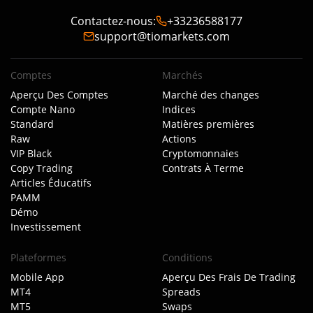
Contactez-nous
:
+33236588177
support@tiomarkets.com
Comptes
Marchés
Aperçu Des Comptes
Marché des changes
Compte Nano
Indices
Standard
Matières premières
Raw
Actions
VIP Black
Cryptomonnaies
Copy Trading
Contrats À Terme
Articles Éducatifs
PAMM
Démo
Investissement
Plateformes
Conditions
Mobile App
Aperçu Des Frais De Trading
MT4
Spreads
MT5
Swaps