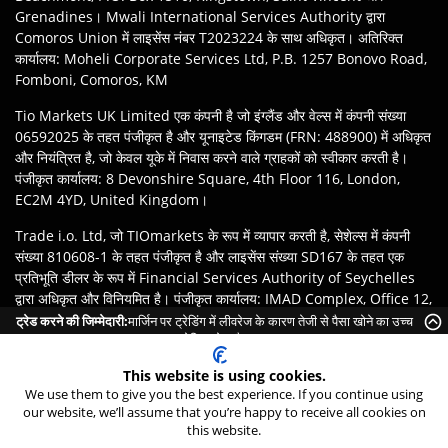
Grenadines। Mwali International Services Authority द्वारा
Comoros Union में लाइसेंस नंबर T2023224 के साथ अधिकृत। अतिरिक्त
कार्यालय: Moheli Corporate Services Ltd, P.B. 1257 Bonovo Road,
Fomboni, Comoros, KM
Tio Markets UK Limited एक कंपनी है जो इंग्लैंड और वेल्स में कंपनी संख्या
06592025 के तहत पंजीकृत है और यूनाइटेड किंगडम (FRN: 488900) में अधिकृत
और नियंत्रित है, जो केवल यूके में निवास करने वाले ग्राहकों को स्वीकार करती है।
पंजीकृत कार्यालय: 8 Devonshire Square, 4th Floor 116, London,
EC2M 4YD, United Kingdom।
Trade i.o. Ltd, जो TIOmarkets के रूप में व्यापार करती है, सेशेल्स में कंपनी
संख्या 810608-1 के तहत पंजीकृत है और लाइसेंस संख्या SD167 के तहत एक
प्रतिभूति डीलर के रूप में Financial Services Authority of Seychelles
द्वारा अधिकृत और विनियमित है। पंजीकृत कार्यालय: IMAD Complex, Office 12,
3rd floor Île du Port, Mahe Seychelles.
ट्रेड करने की जिम्मेदारी:
मार्जिन पर ट्रेडिंग में लीवरेज के कारण तेजी से पैसा खोने का उच्च
जोखिम होता है।
अस्वीकरण
:
ग्राहकों की जिम्मेदारी है कि वे अपने क्षेत्राधिकार के कानूनों और नियमों के
This website is using cookies.
अनुसार TIOmarkets ब्रांड की उपयुक्त इकाई के साथ पंजीकरण सुनिश्चित करें।
We use them to give you the best experience. If you continue using
उत्पादों या सेवाओं तक पहुंच स्थानीय कानूनी प्रतिबंधों के अधीन हो सकती है, और सभी
our website, we’ll assume that you’re happy to receive all cookies on
ऑफ़र सभी क्षेत्रों में उपलब्ध नहीं हैं।
this website.