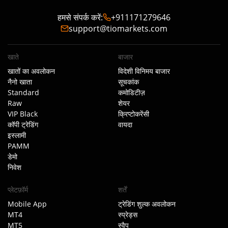
हमसे संपर्क करें
:
+911171279646
support@tiomarkets.com
खाते
बाजार
खातों का अवलोकन
विदेशी विनिमय बाजार
नैनो खाता
सूचकांक
Standard
कमोडिटीज़
Raw
शेयर
VIP Black
क्रिप्टोकरेंसी
कॉपी ट्रेडिंग
वायदा
इस्लामी
PAMM
डेमो
निवेश
प्लेटफ़ॉर्म
शर्तें
Mobile App
ट्रेडिंग शुल्क अवलोकन
MT4
स्प्रेड्स
MT5
स्वैप