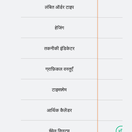
लंबित ऑर्डर टाइप
हेजिंग
तकनीकी इंडिकेटर
ग्राफ़िकल वस्तुएँ
टाइमफ़्रेम
आर्थिक कैलेंडर
ईमेल सिस्टम
हाँ (अटै