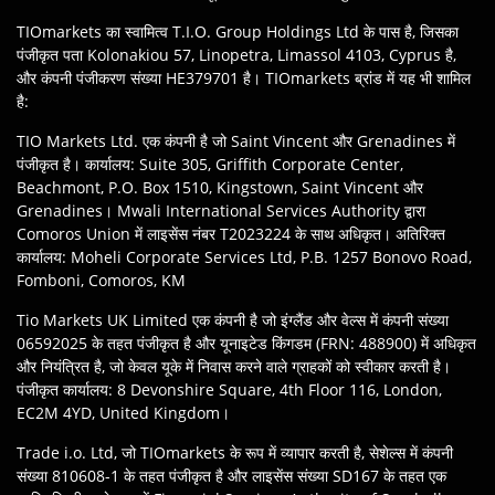
TIOmarkets का स्वामित्व T.I.O. Group Holdings Ltd के पास है, जिसका
पंजीकृत पता Kolonakiou 57, Linopetra, Limassol 4103, Cyprus है,
और कंपनी पंजीकरण संख्या HE379701 है। TIOmarkets ब्रांड में यह भी शामिल
है:
TIO Markets Ltd. एक कंपनी है जो Saint Vincent और Grenadines में
पंजीकृत है। कार्यालय: Suite 305, Griffith Corporate Center,
Beachmont, P.O. Box 1510, Kingstown, Saint Vincent और
Grenadines। Mwali International Services Authority द्वारा
Comoros Union में लाइसेंस नंबर T2023224 के साथ अधिकृत। अतिरिक्त
कार्यालय: Moheli Corporate Services Ltd, P.B. 1257 Bonovo Road,
Fomboni, Comoros, KM
Tio Markets UK Limited एक कंपनी है जो इंग्लैंड और वेल्स में कंपनी संख्या
06592025 के तहत पंजीकृत है और यूनाइटेड किंगडम (FRN: 488900) में अधिकृत
और नियंत्रित है, जो केवल यूके में निवास करने वाले ग्राहकों को स्वीकार करती है।
पंजीकृत कार्यालय: 8 Devonshire Square, 4th Floor 116, London,
EC2M 4YD, United Kingdom।
Trade i.o. Ltd, जो TIOmarkets के रूप में व्यापार करती है, सेशेल्स में कंपनी
संख्या 810608-1 के तहत पंजीकृत है और लाइसेंस संख्या SD167 के तहत एक