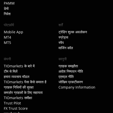
PAMM
डेमो
निवेश
प्लेटफ़ॉर्म
शर्तें
Mobile App
ट्रेडिंग शुल्क अवलोकन
MT4
स्प्रेड्स
MT5
स्वैप
मार्जिन कॉल
कंपनी
कानूनी
TIOmarkets के बारे में
ग्राहक समझौता
टीम से मिलें
आदेश निष्पादन नीति
हमारा व्यवसाय मॉडल
एएमएल नीति
TIOmarkets पैसा कैसे कमाता है
जोखिम प्रकटीकरण
ग्राहक निधियों की सुरक्षा
Company Information
कमज़ोर ग्राहकों के लिए सहायता
TIOmarkets समीक्षा
Trust Pilot
FX Trust Score