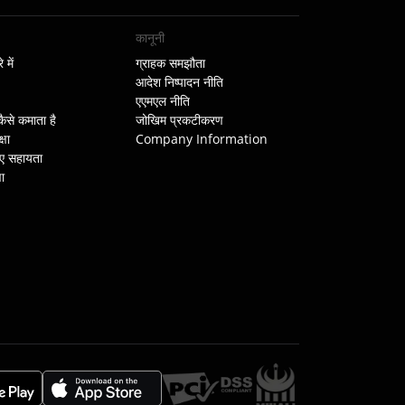
कानूनी
में
ग्राहक समझौता
आदेश निष्पादन नीति
एएमएल नीति
से कमाता है
जोखिम प्रकटीकरण
्षा
Company Information
िए सहायता
ा