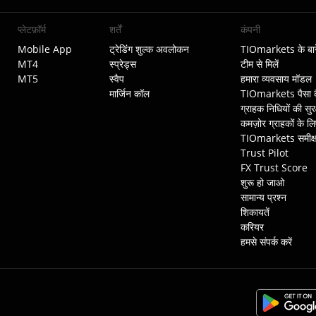
प्लेटफ़ॉर्म
शर्तें
कंपनी
Mobile App
ट्रेडिंग शुल्क अवलोकन
TIOmarkets के बारे 
MT4
स्प्रेड्स
टीम से मिलें
MT5
स्वैप
हमारा व्यवसाय मॉडल
मार्जिन कॉल
TIOmarkets पैसा कै
ग्राहक निधियों की सुरक
कमज़ोर ग्राहकों के ल
TIOmarkets समीक्ष
Trust Pilot
FX Trust Score
शुरू हो जाओ
सामान्य प्रश्न
शिकायतें
करियर
हमसे संपर्क करें