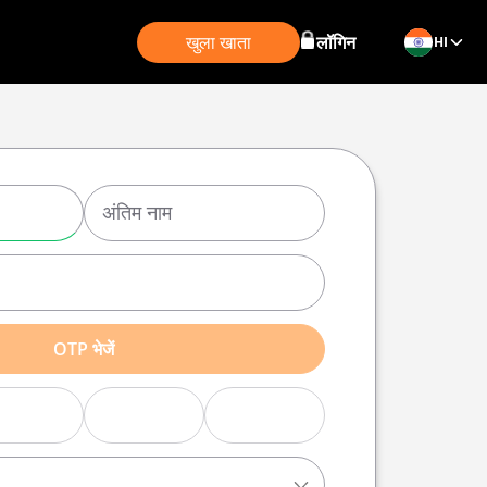
खुला खाता
लॉगिन
HI
OTP भेजें