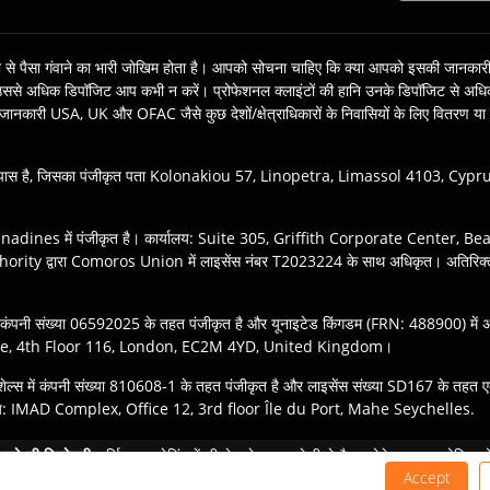
ेज़ी से पैसा गंवाने का भारी जोखिम होता है। आपको सोचना चाहिए कि क्‍या आपको इसकी जानकारी 
हों उससे अधिक डिपॉजिट आप कभी न करें। प्रोफेशनल क्लाइंटों की हानि उनके डिपॉजिट से अ
जानकारी USA, UK और OFAC जैसे कुछ देशों/क्षेत्राधिकारों के निवासियों के लिए वितरण या उपयो
पास है, जिसका पंजीकृत पता Kolonakiou 57, Linopetra, Limassol 4103, Cypru
nadines में पंजीकृत है। कार्यालय: Suite 305, Griffith Corporate Center,
y द्वारा Comoros Union में लाइसेंस नंबर T2023224 के साथ अधिकृत। अतिरिक्
कंपनी संख्या 06592025 के तहत पंजीकृत है और यूनाइटेड किंगडम (FRN: 488900) में अधिकृत
Square, 4th Floor 116, London, EC2M 4YD, United Kingdom।
ेशेल्स में कंपनी संख्या 810608-1 के तहत पंजीकृत है और लाइसेंस संख्या SD167 के तहत
र्यालय: IMAD Complex, Office 12, 3rd floor Île du Port, Mahe Seychelles.
 कानूनों और नियमों के अनुसार TIOmarkets ब्रांड की उपयुक्त इकाई के साथ पंजीकरण सुनिश्चित 
करने की जिम्मेदारी:
मार्जिन पर ट्रेडिंग में लीवरेज के कारण तेजी से पैसा खोने का उच्च जोखिम ह
वेशकों के लिए उपयुक्त नहीं हैं और आपको यह सुनिश्चित करना चाहिए कि आप इसमें शामिल जोखि
Accept