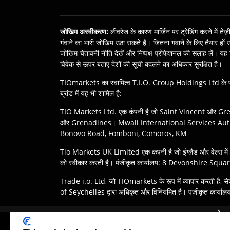
जोखिम अस्वीकरण
:
लीवरेज के कारण मार्जिन पर ट्रेडिंग करने में त
गंवाने का भारी जोखिम उठा सकते हैं। जितना गंवाने के लिए तैयार 
जोखिम चेतावनी नीति देखें और निष्‍पक्ष प्रोफेशनल की सलाह लें। यह 
विवेक से ऊपर बताए देशों की सूची बदलने का अधिकार सुरक्षित है।
TIOmarkets का स्वामित्व T.I.O. Group Holdings Ltd के 
ब्रांड में यह भी शामिल है:
TIO Markets Ltd. एक कंपनी है जो Saint Vincent और Gre
और Grenadines। Mwali International Services Authorit
Bonovo Road, Fomboni, Comoros, KM
Tio Markets UK Limited एक कंपनी है जो इंग्लैंड और वेल्स में 
को स्वीकार करती है। पंजीकृत कार्यालय: 8 Devonshire 
Trade i.o. Ltd, जो TIOmarkets के रूप में व्यापार करती है, स
of Seychelles द्वारा अधिकृत और विनियमित है। पंजीकृत का
अस्वीकरण
:
ग्राहकों की जिम्मेदारी है कि वे अपने क्षेत्राधिकार के
ट्रेड 
अधीन हो सकती है, और सभी ऑफ़र सभी क्षेत्रों में उपलब्ध नहीं हैं।
ये उत्पाद सभी नि