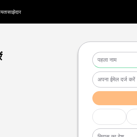
ायता
साझेदार
ं
निवास का देश