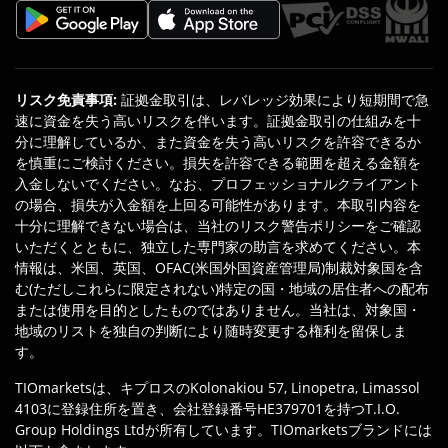
リスク免責事項
:
証拠金取引は、レバレッジ効果により短期間で急
速に資金を失う高いリスクを伴います。証拠金取引の仕組みを十
分に理解しているか、また資金を失う高いリスクを許容できるか
を慎重にご検討ください。損失を許容できる範囲を超える金額を
入金しないでください。なお、プロフェッショナルクライアント
の場合、損失が入金額を上回る可能性があります。本取引内容を
十分に理解できない場合は、当社のリスク警告ポリシーをご確認
いただくとともに、独立した専門家の助言を求めてください。本
情報は、米国、英国、OFAC(米国外国資産管理局)制裁対象国を含
む(ただしこれらに限定されない)特定の国・地域の居住者への配布
または使用を目的としたものではありません。当社は、対象国・
地域のリストを独自の判断により随時変更する権利を留保しま
す。
TIOmarketsは、キプロスのKolonakiou 57, Linopetra, Limassol
4103に登録住所を置き、会社登録番号HE379701を持つT.I.O.
Group Holdings Ltdが所有しています。TIOmarketsブランドには