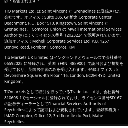
以下も含まれます：
TIO Markets Ltd. は Saint Vincent と Grenadines に登録された
会社です。オフィス：Suite 305, Griffith Corporate Center,
Beachmont, P.O. Box 1510, Kingstown, Saint Vincent と
Grenadines。 Comoros Union の Mwali International Services
Authority によりライセンス番号 T2023224 で認可されています。
追加オフィス：Moheli Corporate Services Ltd, P.B. 1257
Bonovo Road, Fomboni, Comoros, KM
Tio Markets UK Limited はイングランドとウェールズで会社番号
06592025 に登録され、英国（FRN: 488900）で認可および規制を
受けており、英国居住者のみを受け入れます。登録オフィス：8
Devonshire Square, 4th Floor 116, London, EC2M 4YD, United
Kingdom。
TIOmarketsとして取引を行っているTrade i.o. Ltdは、会社番号
810608-1でセーシェルに登録されており、ライセンス番号SD167
の証券ディーラーとしてFinancial Services Authority of
Seychellesによって認可および規制されています。登録事務所：
IMAD Complex, Office 12, 3rd floor Île du Port, Mahe
Seychelles.