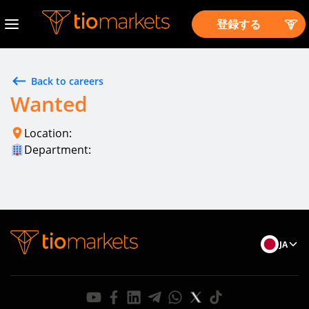
登録する
Back to careers
Wanted
Location:
Department:
JA