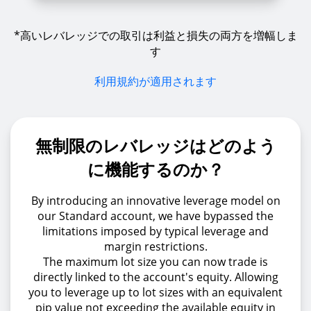
*高いレバレッジでの取引は利益と損失の両方を増幅しま
す
利用規約が適用されます
無制限のレバレッジはどのよう
に機能するのか？
By introducing an innovative leverage model on
our Standard account, we have bypassed the
limitations imposed by typical leverage and
margin restrictions.
The maximum lot size you can now trade is
directly linked to the account's equity. Allowing
you to leverage up to lot sizes with an equivalent
pip value not exceeding the available equity in