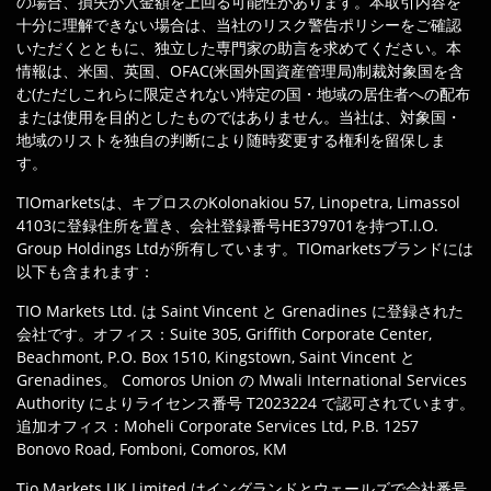
の場合、損失が入金額を上回る可能性があります。本取引内容を
十分に理解できない場合は、当社のリスク警告ポリシーをご確認
いただくとともに、独立した専門家の助言を求めてください。本
情報は、米国、英国、OFAC(米国外国資産管理局)制裁対象国を含
む(ただしこれらに限定されない)特定の国・地域の居住者への配布
または使用を目的としたものではありません。当社は、対象国・
地域のリストを独自の判断により随時変更する権利を留保しま
す。
TIOmarketsは、キプロスのKolonakiou 57, Linopetra, Limassol
4103に登録住所を置き、会社登録番号HE379701を持つT.I.O.
Group Holdings Ltdが所有しています。TIOmarketsブランドには
以下も含まれます：
TIO Markets Ltd. は Saint Vincent と Grenadines に登録された
会社です。オフィス：Suite 305, Griffith Corporate Center,
Beachmont, P.O. Box 1510, Kingstown, Saint Vincent と
Grenadines。 Comoros Union の Mwali International Services
Authority によりライセンス番号 T2023224 で認可されています。
追加オフィス：Moheli Corporate Services Ltd, P.B. 1257
Bonovo Road, Fomboni, Comoros, KM
Tio Markets UK Limited はイングランドとウェールズで会社番号