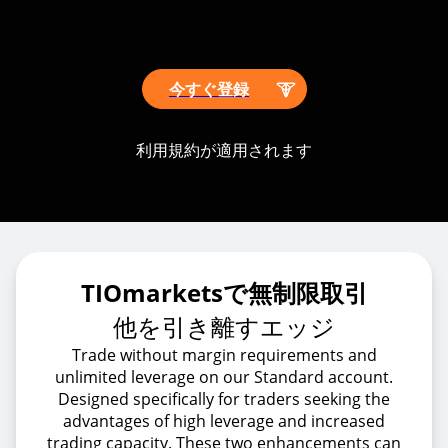
今すぐ登録
利用規約が適用されます
TIOmarketsで無制限取引
他を引き離すエッジ
Trade without margin requirements and
unlimited leverage on our Standard account.
Designed specifically for traders seeking the
advantages of high leverage and increased
trading capacity. These two enhancements can