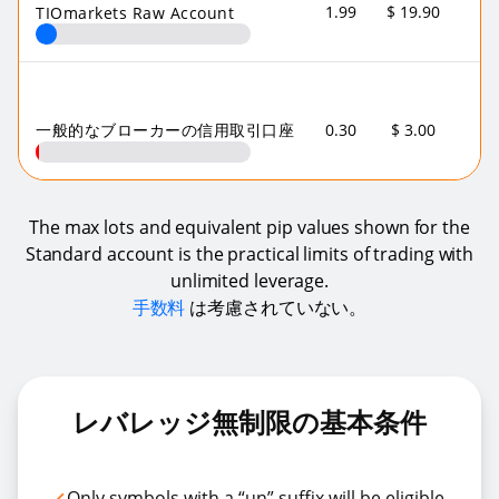
1.99
$ 19.90
TIOmarkets Raw Account
一般的なブローカーの信用取引口座
0.30
$ 3.00
The max lots and equivalent pip values shown for the
Standard account is the practical limits of trading with
unlimited leverage.
手数料
は考慮されていない。
レバレッジ無制限の基本条件
Only symbols with a “un” suffix will be eligible