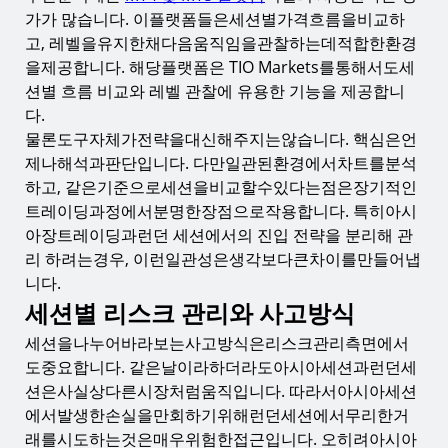
가가 많습니다. 이플랫폼들은세션별가격흐름을비교하
고, 레벨을유지한채다음움직임을관찰하는데적합한환경
을제공합니다. 해당플랫폼은 TIO Markets를통해서도세
션별 흐름 비교와 레벨 관찰에 유용한 기능을 제공합니
다.
물론도구자체가전략을대신해주지는않습니다. 핵심은언
제나해석과판단입니다. 다만일관된환경에서차트를분석
하고, 같은기준으로세션을비교할수있다는점은장기적인
트레이딩과정에서분명한장점으로작용합니다. 특히아시
아장트레이딩과런던 세션에서의 진입 전략을 분리해 관
리 하려는경우, 이런일관성은생각보다큰차이를만들어냅
니다.
세션별 리스크 관리와 사고방식
세션을나누어바라보는사고방식은리스크관리측면에서
도중요합니다. 같은날이라하더라도아시아세션과런던세
션은사실상다른시장처럼움직입니다. 따라서아시아세션
에서발생한손실을만회하기위해런던세션에서무리한거
래를시도하는것은매우위험한접근입니다. 오히려아시아