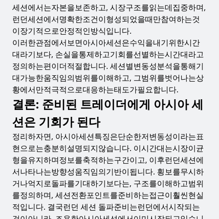
세션에서는자본을보존하고, 시장구조를읽는데집중하며,
런던세션에서명확한조건이형성되었을때만참여하는것
이장기적으로안정적인방식입니다.
이러한관점에서보면아시아세션은수익을내기위한시간
대라기보다, 손실을통제하고기회를선별하는시간대라고
정의하는편이더적절합니다. 세션별변동성분석을통해기
대가능한움직임의범위를이해하고, 그범위를벗어나는상
황에서만적극적으로대응하는태도가필요합니다.
결론: 준비된 트레이더에게 아시아 세
션은 기회가 된다
정리하자면, 아시아세션특징은단순한저변동성이라는표
현으로는충분히설명되지않습니다. 이시간대는시장이균
형을유지하며정보를축적하는구간이고, 이후런던세션에
서나타나는방향성움직임의기반이됩니다. 횡보를무시하
거나억지로돌파를기대하기보다는, 구조를이해하고범위
를정의하며, 세션전환포인트를준비하는접근이훨씬현실
적입니다. 결국런던 세션 돌파준비는런던에서시작되는
것이아니라, 조용한아시아세션에서이미시작되고있습니