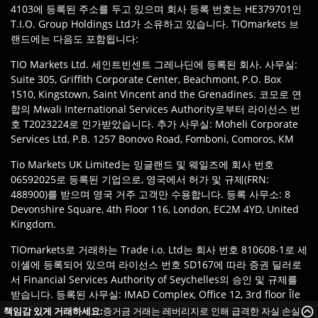
4103에 등록된 주소를 두고 있으며 회사 등록 번호는 HE379701인
T.I.O. Group Holdings Ltd가 소유하고 있습니다. TIOmarkets 브
랜드에는 다음도 포함됩니다:
TIO Markets Ltd. 세인트빈센트 그레나딘에 등록된 회사. 사무실:
Suite 305, Griffith Corporate Center, Beachmont, P.O. Box
1510, Kingstown, Saint Vincent and the Grenadines. 코모로 연
합의 Mwali International Services Authority로부터 라이선스 번
호 T2023224로 인가받았습니다. 추가 사무실: Moheli Corporate
Services Ltd, P.B. 1257 Bonovo Road, Fomboni, Comoros, KM
Tio Markets UK Limited는 잉글랜드 및 웨일즈에 회사 번호
06592025로 등록된 기업으로, 영국에서 허가 및 규제(FRN:
488900)를 받으며 영국 거주 고객만 수용합니다. 등록 사무소: 8
Devonshire Square, 4th Floor 116, London, EC2M 4YD, United
Kingdom.
TIOmarkets로 거래하는 Trade i.o. Ltd는 회사 번호 810608-1로 세
이셸에 등록되어 있으며 라이선스 번호 SD167에 따라 증권 딜러로
서 Financial Services Authority of Seychelles의 승인 및 규제를
받습니다. 등록된 사무실: IMAD Complex, Office 12, 3rd floor Île
du Port, Mahe Seychelles.
책임감 있게 거래하세요:
증거금 거래는 레버리지로 인해 급격한 자실 손실