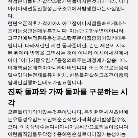
한점은이돌파가갑작스럽게만들어지는것이아니라, 이미
아시아세션동안형성된구조위에서발생한다는사실입니
다.
런던오픈직후가격이아시아고점이나저점을빠르게테스
트하는장면은매우흔합니다. 이는단순한우연이아니라,
그구간에누적된유동성과스탑주문이집중되어있기때문
입니다. 따라서런던 세션 돌파준비란, 런던 세션이 시작
된 뒤에야 방향을 고민하는 것이 아니라 아시아세션에서
이미 “어디가중요한가”를정의해두는과정에가깝습니다.
이때핵심은예측이아니라대비입니다. 어느쪽으로든움직
일수있다는전제를유지한채, 반응을관찰하고조건이충족
될때만실행하는태도가필요합니다.
진짜 돌파와 가짜 돌파를 구분하는 시
각
모든돌파가의미있는것은아닙니다. 특히런던세션초반에
는유동성유입으로인해순간적인가격확장이발생할수있
으며, 이중상당수는다시아시아범위안으로되돌아옵니다.
이런움직임을무작정추종하면손실로이어질가능성이높