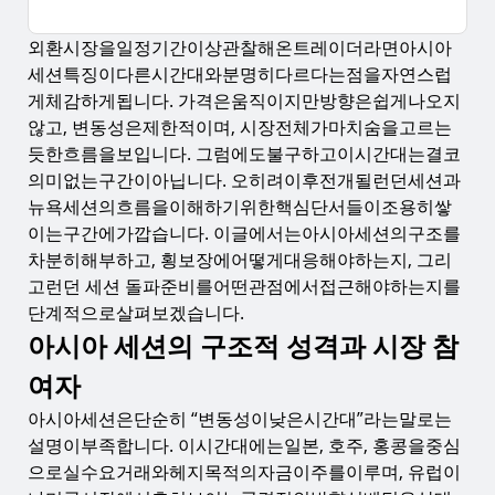
외환시장을일정기간이상관찰해온트레이더라면아시아
아시아 세션의 구조적 성격과 시장 참여자
세션특징이다른시간대와분명히다르다는점을자연스럽
횡보장이 만들어지는 이유와 대응 관점
게체감하게됩니다. 가격은움직이지만방향은쉽게나오지
않고, 변동성은제한적이며, 시장전체가마치숨을고르는
런던 세션 돌파가 만들어지는 구조적 메커니즘
듯한흐름을보입니다. 그럼에도불구하고이시간대는결코
진짜 돌파와 가짜 돌파를 구분하는 시각
의미없는구간이아닙니다. 오히려이후전개될런던세션과
세션 전환 구간에서의 실전 활용과 도구
뉴욕세션의흐름을이해하기위한핵심단서들이조용히쌓
이는구간에가깝습니다. 이글에서는아시아세션의구조를
세션별 리스크 관리와 사고방식
차분히해부하고, 횡보장에어떻게대응해야하는지, 그리
결론: 준비된 트레이더에게 아시아 세션은 기회가 된
고런던 세션 돌파준비를어떤관점에서접근해야하는지를
다
단계적으로살펴보겠습니다.
아시아 세션의 구조적 성격과 시장 참
여자
아시아세션은단순히 “변동성이낮은시간대”라는말로는
설명이부족합니다. 이시간대에는일본, 호주, 홍콩을중심
으로실수요거래와헤지목적의자금이주를이루며, 유럽이