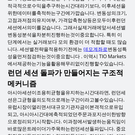
적극적으로수익을추구하는시간대라기보다, 이후세션을
위한데이터를축적하는구간에가깝습니다. 변동성의크기,
고점과저점의유지여부, 가격압축현상등은모두이후런던
세션에서의미를갖습니다. 그래서실제거래에앞서세션별
변동성분석을차분히진행하는것이중요합니다. 특히 이
단계에서는 실거래보다 모의 환경이 더 적합할 때도 많습
니다. 세션별전략을적용하기전에는
데모계좌로
변동성특
성을먼저점검하는것이중요합니다 . 이역시 TIO Markets
에서제공하는기능을활용해무리없이진행할수있습니다.
런던 세션 돌파가 만들어지는 구조적
메커니즘
아시아세션이조용히균형을유지하는시간대라면, 런던세
션은그균형을의도적으로깨는구간이라고볼수있습니다.
유럽시장이열리면서대규모기관자금이본격적으로유입
되고, 아시아시간대에축적되었던주문과포지션이한방향
으로정리되기시작합니다. 이과정에서발생하는움직임이
바로많은트레이더가주목하는런던세션돌파입니다. 중요