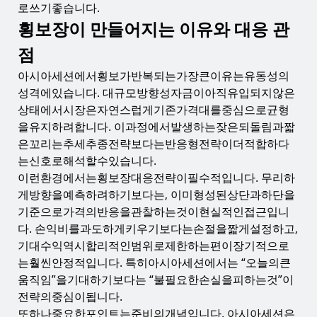
로쓰기좋습니다.
횡보장이 만들어지는 이유와 대응 관
점
아시아세션에서횡보가반복되는가장큰이유는유동성의
성격에있습니다. 대규모방향성자금이아직유입되지않은
상태에서시장은자연스럽게기존가격대를중심으로균형
을유지하려합니다. 이과정에서발생하는잦은되돌림과짧
은꼬리는추세추종전략보다는반응형전략이더적합하다
는신호로해석할수있습니다.
이런환경에서는횡보장대응전략이필수적입니다. 무리하
게방향을예측하려하기보다는, 이미형성된상단과하단을
기준으로가격의반응을관찰하는것이현실적인접근입니
다. 손익비를과도하게키우기보다는손절을짧게설정하고,
기대수익역시합리적인범위로제한하는편이장기적으로
는훨씬안정적입니다. 특히아시아세션에서는 “오늘의큰
움직임”을기대하기보다는 “불필요한손실을피하는것”이
전략의중심이됩니다.
또하나중요한포인트는준비의개념입니다. 아시아세션은