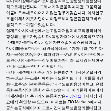
나미국시장에서흔히보이는공격적인방향성베팅은상대
적으로제한됩니다. 그래서가격은움직이지만, 그움직임
이곧바로추세로이어지지않는경우가많습니다. 이러한구
조를이해하지못하면아시아장트레이딩은답답하고비효
율적으로느껴질수있습니다.
실제로아시아세션에서는고점과저점이비교적명확하게
형성되는경우가많습니다. 특정가격대에서반복적으로매
수·매도가출현하며, 시장은자연스럽게박스권을만듭니
다. 이때중요한것은 “왜안움직이느냐”가아니라, “어디까
지는움직이지않는가”를파악하는것입니다. 이런관점에서
보면아시아세션은무작위횡보가아니라, 질서있는제한구
간이라고보는편이더정확합니다.
아시아세션에서자주거래되는통화쌍이나자산군을파악
하는것도이구조를이해하는데도움이됩니다. 예를들어엔
화나호주달러관련종목은상대적으로반응성이높고, 유럽
통화는움직임이둔한경우가많습니다. 이러한차이는아시
아세션에서자주거래되는통화쌍은
시장개요
에서시장 개
요에서 확인할 수 있으며, 이자료는 TIO Markets에서제
공하는공식페이지이므로시간대별특성을정리할때참고