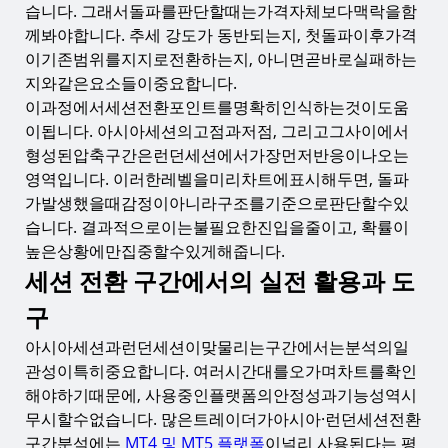
습니다. 그래서돌파를판단할때는가격자체보다맥락을함
께봐야합니다. 추세 강도가 동반되는지, 첫돌파이후가격
이기존범위를지지로전환하는지, 아니면곧바로실패하는
지와같은요소들이중요합니다.
이과정에서세션전환포인트를명확히인식하는것이도움
이됩니다. 아시아세션의고점과저점, 그리고그사이에서
형성된압축구간은런던세션에서가장먼저반응이나오는
영역입니다. 이러한레벨을미리차트에표시해두면, 돌파
가발생했을때감정이아니라구조를기준으로판단할수있
습니다. 결과적으로이는불필요한진입을줄이고, 확률이
높은상황에만집중할수있게해줍니다.
세션 전환 구간에서의 실전 활용과 도
구
아시아세션과런던세션이맞물리는구간에서는분석의일
관성이특히중요합니다. 여러시간대를오가며차트를확인
해야하기때문에, 사용중인플랫폼의안정성과기능성역시
무시할수없습니다. 많은트레이더가아시아·런던세션전환
구간분석에는
MT4 및 MT5 플랫폼
이널리 사용된다는 평