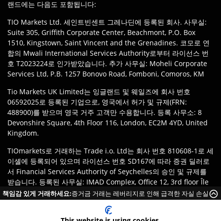
랜드에는 다음도 포함됩니다:
TIO Markets Ltd. 세인트빈센트 그레나딘에 등록된 회사. 사무실:
Suite 305, Griffith Corporate Center, Beachmont, P.O. Box
1510, Kingstown, Saint Vincent and the Grenadines. 코모로 연
합의 Mwali International Services Authority로부터 라이선스 번
호 T2023224로 인가받았습니다. 추가 사무실: Moheli Corporate
Services Ltd, P.B. 1257 Bonovo Road, Fomboni, Comoros, KM
Tio Markets UK Limited는 잉글랜드 및 웨일즈에 회사 번호
06592025로 등록된 기업으로, 영국에서 허가 및 규제(FRN:
488900)를 받으며 영국 거주 고객만 수용합니다. 등록 사무소: 8
Devonshire Square, 4th Floor 116, London, EC2M 4YD, United
Kingdom.
TIOmarkets로 거래하는 Trade i.o. Ltd는 회사 번호 810608-1로 세
이셸에 등록되어 있으며 라이선스 번호 SD167에 따라 증권 딜러로
서 Financial Services Authority of Seychelles의 승인 및 규제를
받습니다. 등록된 사무실: IMAD Complex, Office 12, 3rd floor Île
du Port, Mahe Seychelles.
책임감 있게 거래하세요:
증거금 거래는 레버리지로 인해 급격한 자실 손실
이 발생할 위험이 높습니다.
면책 조항
:
고객은 관할 지역의 법률 및 규정에 따라 TIOmarkets 브
랜드의 적절한 법인에 등록할 책임이 있습니다. 제품 또는 서비스 이
This website is using cookies.