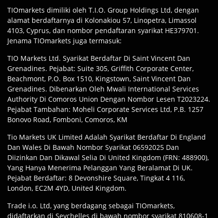
TIOmarkets dimiliki oleh T.I.O. Group Holdings Ltd, dengan
alamat berdaftarnya di Kolonakiou 57, Linopetra, Limassol
4103, Cyprus, dan nombor pendaftaran syarikat HE379701.
Jenama TIOmarkets juga termasuk:
TIO Markets Ltd. Syarikat Berdaftar Di Saint Vincent Dan
Grenadines. Pejabat: Suite 305, Griffith Corporate Center,
Beachmont, P.O. Box 1510, Kingstown, Saint Vincent Dan
Grenadines. Dibenarkan Oleh Mwali International Services
Authority Di Comoros Union Dengan Nombor Lesen T2023224.
Pejabat Tambahan: Moheli Corporate Services Ltd, P.B. 1257
Bonovo Road, Fomboni, Comoros, KM
Tio Markets UK Limited Adalah Syarikat Berdaftar Di England
Dan Wales Di Bawah Nombor Syarikat 06592025 Dan
Diizinkan Dan Dikawal Selia Di United Kingdom (FRN: 488900),
Yang Hanya Menerima Pelanggan Yang Beralamat Di UK.
Pejabat Berdaftar: 8 Devonshire Square, Tingkat 4 116,
London, EC2M 4YD, United Kingdom.
Trade i.o. Ltd, yang berdagang sebagai TIOmarkets,
didaftarkan di Seychelles di bawah nombor syarikat 810608-1