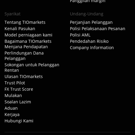
Panggilan margin
Syarikat
Undang-Undang
Tentang TIOmarkets
Perjanjian Pelanggan
Kenali Pasukan
Polisi Pelaksanaan Pesanan
Model perniagaan kami
Polisi AML
Bagaimana TIOmarkets
Pendedahan Risiko
Menjana Pendapatan
Company Information
Perlindungan Dana
Pelanggan
Sokongan untuk Pelanggan
Rentan
Ulasan TIOmarkets
Trust Pilot
FX Trust Score
Mulakan
Soalan Lazim
Aduan
Kerjaya
Hubungi Kami