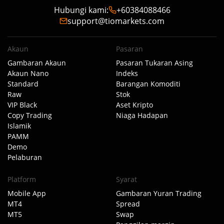
Hubungi kami
:
+60384088466
support@tiomarkets.com
Akaun
Pasaran
Gambaran Akaun
Pasaran Tukaran Asing
Akaun Nano
Indeks
Standard
Barangan Komoditi
Raw
Stok
VIP Black
Aset Kripto
Copy Trading
Niaga Hadapan
Islamik
PAMM
Demo
Pelaburan
Platform
Syarat
Mobile App
Gambaran Yuran Trading
MT4
Spread
MT5
Swap