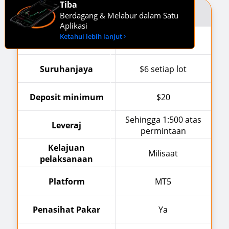
Tiba
Ciri-ciri
Nano
Berdagang & Melabur dalam Satu
Aplikasi
Ketahui lebih lanjut
Spread bermula dari
0.6 pips
Sp
Suruhanjaya
$6 setiap lot
Deposit minimum
$20
D
Sehingga 1:500 atas
Leveraj
permintaan
Kelajuan
Milisaat
pelaksanaan
Platform
MT5
Penasihat Pakar
Ya