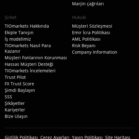
Marjin çağrıları
Şirket
Hukuki
TIOmarkets Hakkında
Müşteri Sözleşmesi
Ekiple Tanışın
Emir İcra Politikası
İş modelimiz
AML Politikası
TIOmarkets Nasıl Para
Risk Beyanı
Kazanır
Company Information
Müşteri Fonlarının Korunması
Hassas Müşteri Desteği
TIOmarkets İncelemeleri
Trust Pilot
FX Trust Score
Şimdi Başlayın
SSS
Şikâyetler
Kariyerler
Bize Ulaşın
Gizlilik Politikası
|
Çerez Ayarları
|
Yayın Politikası
|
Site Haritası