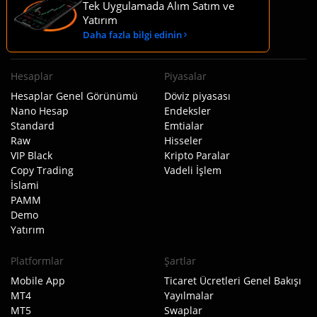
Tek Uygulamada Alım Satım ve
Yatırım
Bize Ulaşın
:
+35724259325
Daha fazla bilgi edinin
support@tiomarkets.com
Hesaplar
Piyasalar
Hesaplar Genel Görünümü
Döviz piyasası
Nano Hesap
Endeksler
Standard
Emtialar
Raw
Hisseler
VIP Black
Kripto Paralar
Copy Trading
Vadeli İşlem
İslami
PAMM
Demo
Yatırım
Platformlar
Şartlar
Mobile App
Ticaret Ücretleri Genel Bakışı
MT4
Yayılmalar
MT5
Swaplar