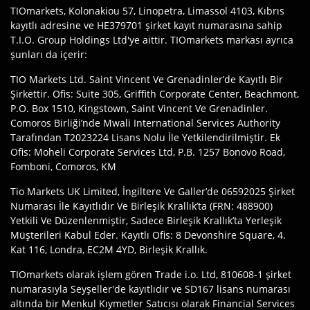
TIOmarkets, Kolonakiou 57, Linopetra, Limassol 4103, Kıbrıs
kayıtlı adresine ve HE379701 şirket kayıt numarasına sahip
T.I.O. Group Holdings Ltd'ye aittir. TIOmarkets markası ayrıca
şunları da içerir:
TIO Markets Ltd. Saint Vincent Ve Grenadinler’de Kayıtlı Bir
Şirkettir. Ofis: Suite 305, Griffith Corporate Center, Beachmont,
P.O. Box 1510, Kingstown, Saint Vincent Ve Grenadinler.
Comoros Birliği’nde Mwali International Services Authority
Tarafından T2023224 Lisans Nolu İle Yetkilendirilmiştir. Ek
Ofis: Moheli Corporate Services Ltd, P.B. 1257 Bonovo Road,
Fomboni, Comoros, KM
Tio Markets UK Limited, İngiltere Ve Galler’de 06592025 Şirket
Numarası İle Kayıtlıdır Ve Birleşik Krallık’ta (FRN: 488900)
Yetkili Ve Düzenlenmiştir, Sadece Birleşik Krallık’ta Yerleşik
Müşterileri Kabul Eder. Kayıtlı Ofis: 8 Devonshire Square, 4.
Kat 116, Londra, EC2M 4YD, Birleşik Krallık.
TIOmarkets olarak işlem gören Trade i.o. Ltd, 810608-1 şirket
numarasıyla Seyşeller'de kayıtlıdır ve SD167 lisans numarası
altında bir Menkul Kıymetler Satıcısı olarak Financial Services