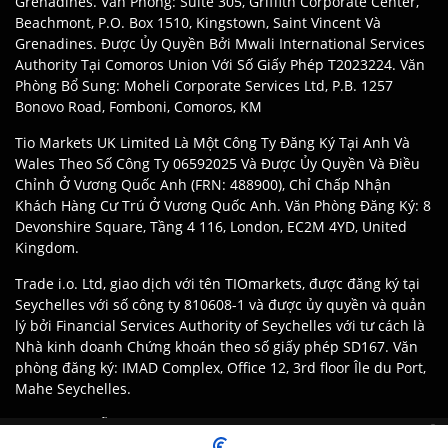
Grenadines. Văn Phòng: Suite 305, Griffith Corporate Center,
Beachmont, P.O. Box 1510, Kingstown, Saint Vincent Và
Grenadines. Được Ủy Quyền Bởi Mwali International Services
Authority Tại Comoros Union Với Số Giấy Phép T2023224. Văn
Phòng Bổ Sung: Moheli Corporate Services Ltd, P.B. 1257
Bonovo Road, Fomboni, Comoros, KM
Tio Markets UK Limited Là Một Công Ty Đăng Ký Tại Anh Và
Wales Theo Số Công Ty 06592025 Và Được Ủy Quyền Và Điều
Chỉnh Ở Vương Quốc Anh (FRN: 488900), Chỉ Chấp Nhận
Khách Hàng Cư Trú Ở Vương Quốc Anh. Văn Phòng Đăng Ký: 8
Devonshire Square, Tầng 4 116, London, EC2M 4YD, United
Kingdom.
Trade i.o. Ltd, giao dịch với tên TIOmarkets, được đăng ký tại
Seychelles với số công ty 810608-1 và được ủy quyền và quản
lý bởi Financial Services Authority of Seychelles với tư cách là
Nhà kinh doanh Chứng khoán theo số giấy phép SD167. Văn
phòng đăng ký: IMAD Complex, Office 12, 3rd floor Île du Port,
Mahe Seychelles.
Tuyên Bố Miễn Trách Nhiệm
:
Khách Hàng Có Trách Nhiệm
Giao dịch có trách nhiệm:
Giao dịch ký quỹ tiềm ẩn rủi ro cao có thể
Đảm Bảo Họ Đăng Ký Với Thực Thể Phù Hợp Của Thương Hiệu