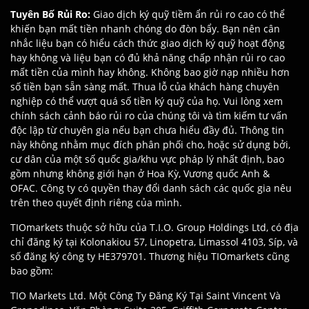
Tuyên Bố Rủi Ro
:
Giao dịch ký quỹ tiềm ẩn rủi ro cao có thể
khiến bạn mất tiền nhanh chóng do đòn bẩy. Bạn nên cân
nhắc liệu bạn có hiểu cách thức giao dịch ký quỹ hoạt động
hay không và liệu bạn có đủ khả năng chấp nhận rủi ro cao
mất tiền của mình hay không. Không bao giờ nạp nhiều hơn
số tiền bạn sẵn sàng mất. Thua lỗ của khách hàng chuyên
nghiệp có thể vượt quá số tiền ký quỹ của họ. Vui lòng xem
chính sách cảnh báo rủi ro của chúng tôi và tìm kiếm tư vấn
độc lập từ chuyên gia nếu bạn chưa hiểu đầy đủ. Thông tin
này không nhằm mục đích phân phối cho, hoặc sử dụng bởi,
cư dân của một số quốc gia/khu vực pháp lý nhất định, bao
gồm nhưng không giới hạn ở Hoa Kỳ, Vương quốc Anh &
OFAC. Công ty có quyền thay đổi danh sách các quốc gia nêu
trên theo quyết định riêng của mình.
TIOmarkets thuộc sở hữu của T.I.O. Group Holdings Ltd, có địa
chỉ đăng ký tại Kolonakiou 57, Linopetra, Limassol 4103, Síp, và
số đăng ký công ty HE379701. Thương hiệu TIOmarkets cũng
bao gồm:
TIO Markets Ltd. Một Công Ty Đăng Ký Tại Saint Vincent Và