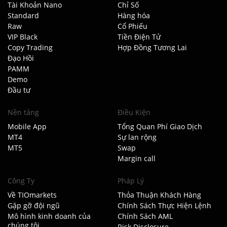
Tài Khoản Nano
Chỉ Số
Standard
Hàng hóa
Raw
Cổ Phiếu
VIP Black
Tiền Điện Tử
Copy Trading
Hợp Đồng Tương Lai
Đạo Hồi
PAMM
Demo
Đầu tư
Nền tảng
Điều Kiện
Mobile App
Tổng Quan Phí Giao Dịch
MT4
Sự lan rộng
MT5
Swap
Margin call
Công Ty
Pháp Lý
Về TIOmarkets
Thỏa Thuận Khách Hàng
Gặp gỡ đội ngũ
Chính Sách Thực Hiện Lệnh
Mô hình kinh doanh của
Chính Sách AML
chúng tôi
Risk Disclosure