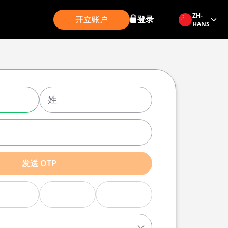
ZH-
开立账户
登录
HANS
发送 OTP