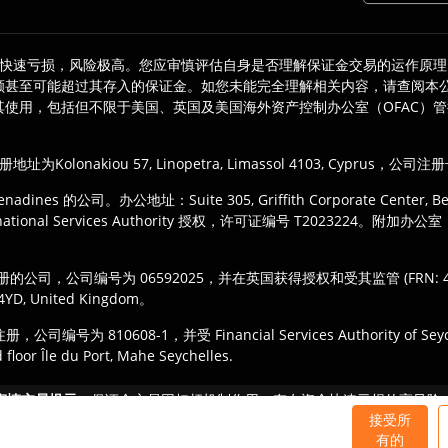
快速亏损，风险极高。您应审慎评估自身是否理解保证金交易的运作原理
额甚至可能超过其存入的保证金。如您未能完全理解相关内容，请查阅本
使用，包括但不限于美国、英国及美国海外资产控制办公室（OFAC）
其注册地址为Kolonakiou 57, Linopetra, Limassol 4103, Cyprus
adines 的公司。办公地址：Suite 305, Griffith Corporate Center, Beach
national Services Authority 授权，许可证编号 T2023224。附加办公室：Mohel
和威尔士注册的公司，公司编号为 06592025，并在英国获得授权和受其监管 (FR
M 4YD, United Kingdom。
注册，公司编号为 810608-1，并受 Financial Services Authorit
or Île du Port, Mahe Seychelles.
规，注册 TIOmarkets 品牌的适当实体。产品或服务的访问可能受
审慎交易提示：
保证金交易因杠杆机制作用，存在资金快速亏损的高风险
这些产品并不适合所有投资者，您应确保充分了解其中涉及的风险。
接受所
有的