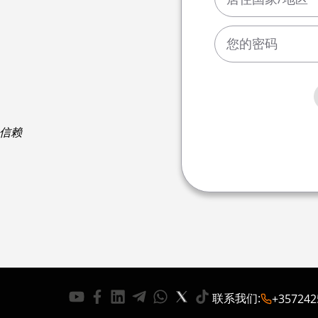
的信赖
联系我们
:
+357242