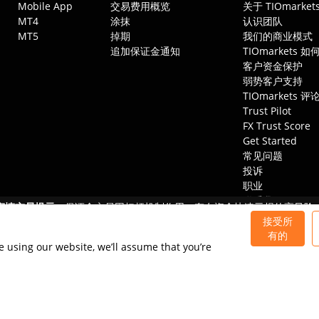
Mobile App
交易费用概览
关于 TIOmarket
MT4
涂抹
认识团队
MT5
掉期
我们的商业模式
追加保证金通知
TIOmarkets 
客户资金保护
弱势客户支持
TIOmarkets 评
Trust Pilot
FX Trust Score
Get Started
常见问题
投诉
职业
联系我们
审慎交易提示：
保证金交易因杠杆机制作用，存在资金快速亏损的高风险
这些产品并不适合所有投资者，您应确保充分了解其中涉及的风险。
接受所
有的
e using our website, we’ll assume that you’re