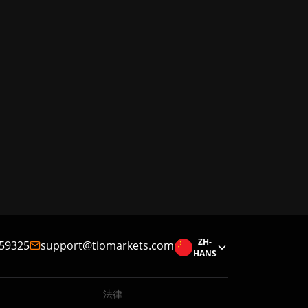
ZH-
59325
support@tiomarkets.com
HANS
法律