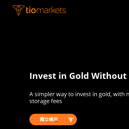
Invest in Gold Without
A simpler way to invest in gold, with 
storage fees
開立帳戶