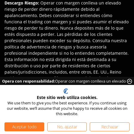
Descargo Riesgo
:
Operar con margen conlleva un elevado
riesgo de perder dinero rápidamente debido al
apalancamiento. Debes considerar si entiendes cómo
funciona el trading con margen y si puedes asumir el elevado
riesgo de perder tu dinero. Nunca deposites más de lo que
estés dispuesto a perder. Las pérdidas de los clientes
profesionales pueden exceder su depósito. Consulta nuestra
política de advertencia de riesgos y busca asesoría
profesional independiente si no lo entiendes completamente.
Esta información no está dirigida ni está destinada a su
distribución o uso por parte de residentes de ciertos
países/jurisdicciones, incluidos, entre otros, EE. UU., Reino
Unido y OFAC. La Compañía se reserva el derecho de
Opera con responsabilidad:
Operar con margen conlleva un elevado
modificar la lista de países mencionada a su entera
riesgo de perder dinero rápidamente debido al apalancamiento.
discreción.
Este sitio web utiliza cookies.
TIOmarkets es propiedad de T.I.O. Group Holdings Ltd, con
We use them to give you the best experience. If you continue using
domicilio social en Kolonakiou 57, Linopetra, Limassol 4103,
our website, we’ll assume that you’re happy to receive all cookies on
24/7 Live Chat
this website.
Chipre, y número de registro de empresa HE379701. La marca
TIOmarkets también incluye:
Aceptar todo
No, ajustar
Rechazar
TIO Markets Ltd. Una Compañía Registrada En Saint Vincent Y