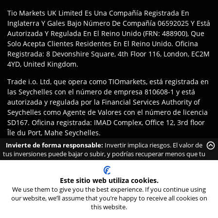
Tio Markets UK Limited Es Una Compañía Registrada En
Inglaterra Y Gales Bajo Número De Compañía 06592025 Y Está
Autorizada Y Regulada En El Reino Unido (FRN: 488900), Que
Solo Acepta Clientes Residentes En El Reino Unido. Oficina
Registrada: 8 Devonshire Square, 4th Floor 116, London, EC2M
4YD, United Kingdom.
Trade i.o. Ltd, que opera como TIOmarkets, está registrada en
las Seychelles con el número de empresa 810608-1 y está
autorizada y regulada por la Financial Services Authority of
Seychelles como Agente de Valores con el número de licencia
SD167. Oficina registrada: IMAD Complex, Office 12, 3rd floor
Île du Port, Mahe Seychelles.
Invierte de forma responsable:
Invertir implica riesgos. El valor de
Descargo
:
Los Clientes Son Responsables De Asegurar Que Se
tus inversiones puede bajar o subir, y podrías recuperar menos que tu
Registren Con La Entidad Apropiada De La Marca TIOmarkets
inversión inicial. Asegúrate de entender los riesgos antes de invertir.
Según Las Leyes Y Regulaciones De Su Jurisdicción. El Acceso
Este sitio web utiliza cookies.
A Productos O Servicios Puede Estar Sujeto A Restricciones
We use them to give you the best experience. If you continue using
Legales Locales, Y No Todas Las Ofertas Están Disponibles En
24/7 Live Chat
our website, we’ll assume that you’re happy to receive all cookies on
Todas Las Jurisdicciones.
this website.