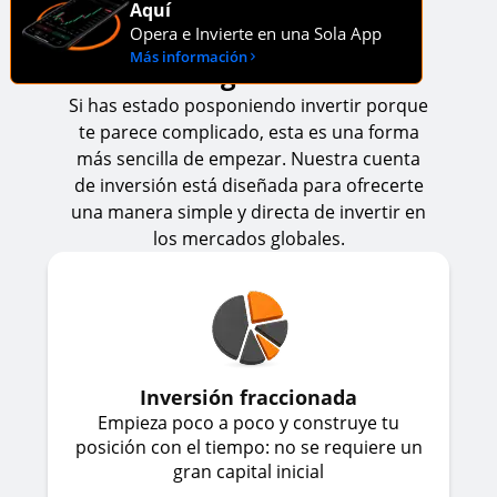
Aquí
A simpler way to invest in
Opera e Invierte en una Sola App
Más información
gold
Si has estado posponiendo invertir porque
te parece complicado, esta es una forma
más sencilla de empezar. Nuestra cuenta
de inversión está diseñada para ofrecerte
una manera simple y directa de invertir en
los mercados globales.
Inversión fraccionada
Empieza poco a poco y construye tu
posición con el tiempo: no se requiere un
gran capital inicial