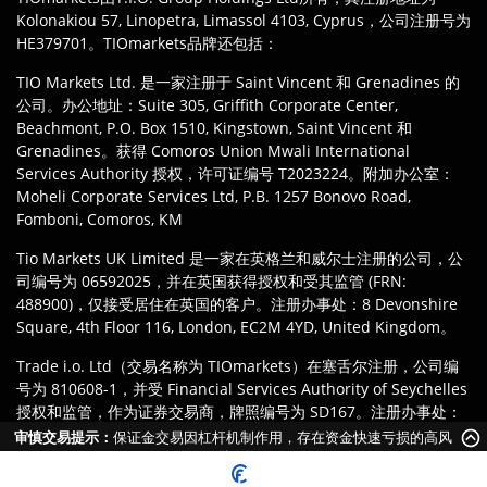
Kolonakiou 57, Linopetra, Limassol 4103, Cyprus，公司注册号为
HE379701。TIOmarkets品牌还包括：
TIO Markets Ltd. 是一家注册于 Saint Vincent 和 Grenadines 的
公司。办公地址：Suite 305, Griffith Corporate Center,
Beachmont, P.O. Box 1510, Kingstown, Saint Vincent 和
Grenadines。获得 Comoros Union Mwali International
Services Authority 授权，许可证编号 T2023224。附加办公室：
Moheli Corporate Services Ltd, P.B. 1257 Bonovo Road,
Fomboni, Comoros, KM
Tio Markets UK Limited 是一家在英格兰和威尔士注册的公司，公
司编号为 06592025，并在英国获得授权和受其监管 (FRN:
488900)，仅接受居住在英国的客户。注册办事处：8 Devonshire
Square, 4th Floor 116, London, EC2M 4YD, United Kingdom。
Trade i.o. Ltd（交易名称为 TIOmarkets）在塞舌尔注册，公司编
号为 810608-1，并受 Financial Services Authority of Seychelles
授权和监管，作为证券交易商，牌照编号为 SD167。注册办事处：
IMAD Complex, Office 12, 3rd floor Île du Port, Mahe
审慎交易提示：
保证金交易因杠杆机制作用，存在资金快速亏损的高风
Seychelles.
险。