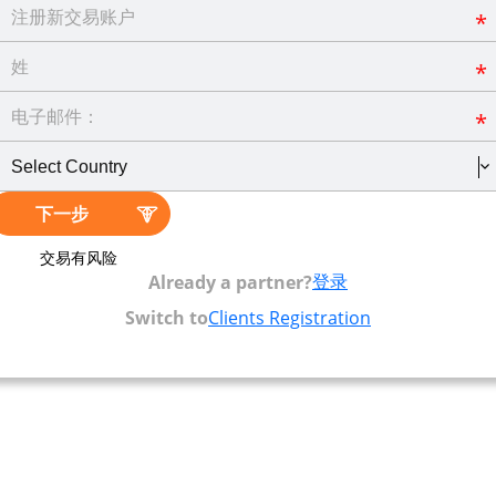
*
*
*
下一步
交易有风险
登录
Already a partner?
Switch to
Clients Registration