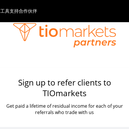
与工具
支持
合作伙伴
Sign up to refer clients to
TIOmarkets
Get paid a lifetime of residual income for each of your
referrals who trade with us