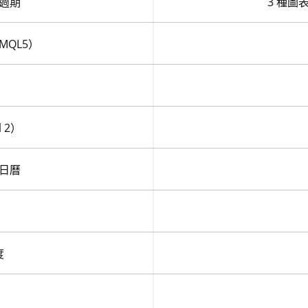
週期
3 種圖
MQL5）
 2）
日曆
度