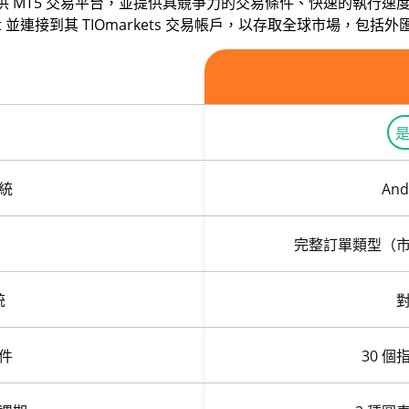
交易者提供 MT5 交易平台，並提供具競爭力的交易條件、快速的執行
let 並連接到其 TIOmarkets 交易帳戶，以存取全球市場，
是
統
And
完整訂單類型（
統
件
30 個