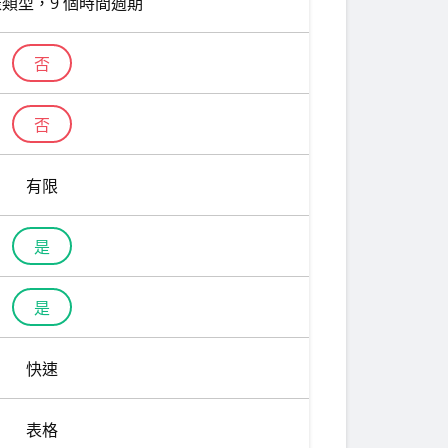
表類型，9 個時間週期
否
否
有限
是
是
快速
表格