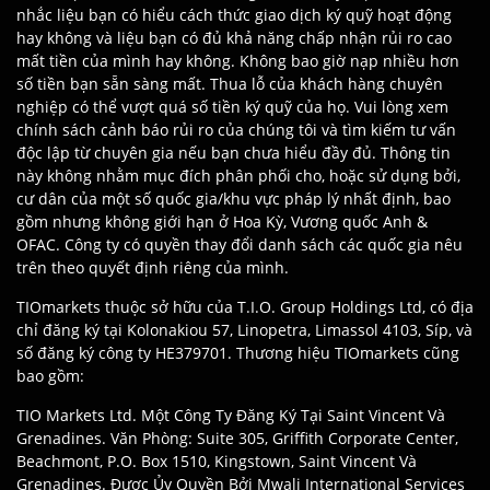
nhắc liệu bạn có hiểu cách thức giao dịch ký quỹ hoạt động
hay không và liệu bạn có đủ khả năng chấp nhận rủi ro cao
mất tiền của mình hay không. Không bao giờ nạp nhiều hơn
số tiền bạn sẵn sàng mất. Thua lỗ của khách hàng chuyên
nghiệp có thể vượt quá số tiền ký quỹ của họ. Vui lòng xem
chính sách cảnh báo rủi ro của chúng tôi và tìm kiếm tư vấn
độc lập từ chuyên gia nếu bạn chưa hiểu đầy đủ. Thông tin
này không nhằm mục đích phân phối cho, hoặc sử dụng bởi,
cư dân của một số quốc gia/khu vực pháp lý nhất định, bao
gồm nhưng không giới hạn ở Hoa Kỳ, Vương quốc Anh &
OFAC. Công ty có quyền thay đổi danh sách các quốc gia nêu
trên theo quyết định riêng của mình.
TIOmarkets thuộc sở hữu của T.I.O. Group Holdings Ltd, có địa
chỉ đăng ký tại Kolonakiou 57, Linopetra, Limassol 4103, Síp, và
số đăng ký công ty HE379701. Thương hiệu TIOmarkets cũng
bao gồm:
TIO Markets Ltd. Một Công Ty Đăng Ký Tại Saint Vincent Và
Grenadines. Văn Phòng: Suite 305, Griffith Corporate Center,
Beachmont, P.O. Box 1510, Kingstown, Saint Vincent Và
Grenadines. Được Ủy Quyền Bởi Mwali International Services