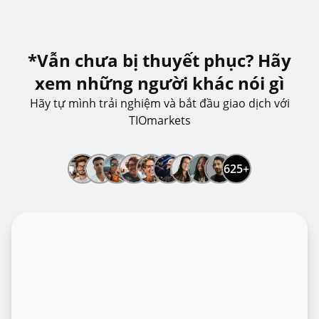
*Vẫn chưa bị thuyết phục? Hãy
xem những người khác nói gì
Hãy tự mình trải nghiệm và bắt đầu giao dịch với
TIOmarkets
625+