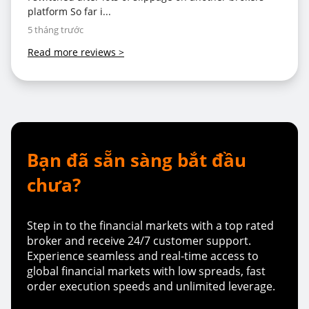
platform So far i...
5 tháng trước
Read more reviews
>
Bạn đã sẵn sàng bắt đầu
chưa?
Step in to the financial markets with a top rated
broker and receive 24/7 customer support.
Experience seamless and real-time access to
global financial markets with low spreads, fast
order execution speeds and unlimited leverage.