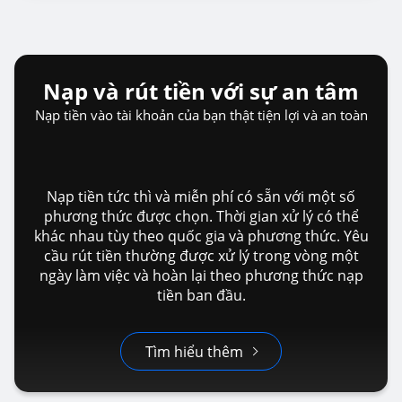
Nạp và rút tiền với sự an tâm
Nạp tiền vào tài khoản của bạn thật tiện lợi và an toàn
Nạp tiền tức thì và miễn phí có sẵn với một số
phương thức được chọn. Thời gian xử lý có thể
khác nhau tùy theo quốc gia và phương thức. Yêu
cầu rút tiền thường được xử lý trong vòng một
ngày làm việc và hoàn lại theo phương thức nạp
tiền ban đầu.
Tìm hiểu thêm