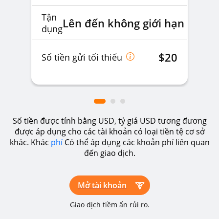
Tận
Lên đến không giới hạn
dụng
$20
Số tiền gửi tối thiểu
Số tiền được tính bằng USD, tỷ giá USD tương đương
được áp dụng cho các tài khoản có loại tiền tệ cơ sở
khác. Khác
phí
Có thể áp dụng các khoản phí liên quan
đến giao dịch.
Mở tài khoản
Giao dịch tiềm ẩn rủi ro.