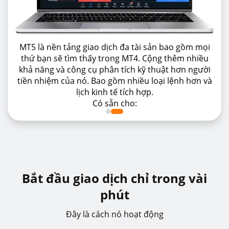
MT5 là nền tảng giao dịch đa tài sản bao gồm mọi
thứ bạn sẽ tìm thấy trong MT4. Cộng thêm nhiều
khả năng và công cụ phân tích kỹ thuật hơn người
tiền nhiệm của nó. Bao gồm nhiều loại lệnh hơn và
lịch kinh tế tích hợp.
Có sẵn cho:
Bắt đầu giao dịch chỉ trong vài
phút
Đây là cách nó hoạt động