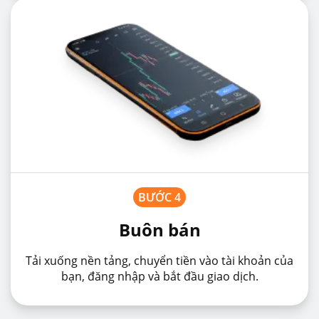
BƯỚC 4
Buôn bán
Tải xuống nền tảng, chuyển tiền vào tài khoản của
bạn, đăng nhập và bắt đầu giao dịch.