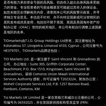
是否有能力承担资金亏损的高风险。切勿存入超出自身风险承受能
力的资金。专业投资者的亏损金额甚至可能超过其存入的保证金。
如您未能完全理解相关内容，请查阅本公司的风险警示政策，并寻
求独立专业意见。本信息不针对、亦不向特定国家或司法管辖区的
居民发布或供其使用，包括但不限于美国、英国及美国海外资产控
制办公室（OFAC）管控的相关地区。本公司有权自行调整上述国家
及地区的名单。
TIOmarkets由T.I.O. Group Holdings Ltd所有，其注册地址为
Kolonakiou 57, Linopetra, Limassol 4103, Cyprus，公司注册号为
HE379701。TIOmarkets品牌还包括：
TIO Markets Ltd. 是一家注册于 Saint Vincent 和 Grenadines 的
公司。办公地址：Suite 305, Griffith Corporate Center,
Beachmont, P.O. Box 1510, Kingstown, Saint Vincent 和
Grenadines。获得 Comoros Union Mwali International
Services Authority 授权，许可证编号 T2023224。附加办公室：
Moheli Corporate Services Ltd, P.B. 1257 Bonovo Road,
Fomboni, Comoros, KM
Tio Markets UK Limited 是一家在英格兰和威尔士注册的公司，公
司编号为 06592025，并在英国获得授权和受其监管 (FRN: