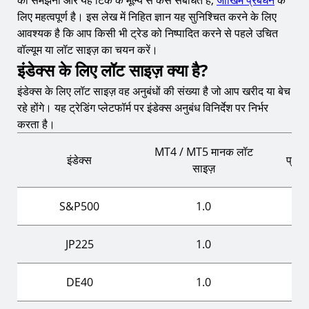
को समझना और यह टिक के मूल्य से कैसे संबंधित है,
जोखिम प्रबंधन
के
5.
क्या लॉट साइज़ मेरे द्वारा भुगतान किए जाने वाले स्प्रेड या कमीशन को
लिए महत्वपूर्ण है। इस लेख में निहित ज्ञान यह सुनिश्चित करने के लिए
प्रभावित करता है?
आवश्यक है कि आप किसी भी ट्रेड को निष्पादित करने से पहले उचित
6.
मुझे कैसे पता चलेगा कि मेरा अधिकतम लॉट साइज़ क्या होना चाहिए?
वॉल्यूम या लॉट साइज़ का चयन करें।
इंडेक्स के लिए लॉट साइज़ क्या है?
7.
क्या सभी इंडेक्स के लिए लॉट साइज़ समान हैं?
8.
क्या वॉल्यूम और लॉट साइज़ में कोई अंतर है?
इंडेक्स के लिए लॉट साइज़ वह अनुबंधों की संख्या है जो आप खरीद या बेच
रहे होंगे। यह ट्रेडिंग प्लेटफॉर्म पर इंडेक्स अनुबंध विनिर्देश पर निर्भर
9.
मैं प्रत्येक इंडेक्स के लिए अनुबंध विनिर्देश कहां पा सकता हूं?
करता है।
अन्य बाजारों में लॉट साइज़ की गणना करना सीखें
MT4 / MT5 मानक लॉट
इंडेक्स
प्रति
TIOmarkets के साथ अपने ज्ञान को आगे बढ़ाएं
साइज़
S&P500
1.0
JP225
1.0
DE40
1.0