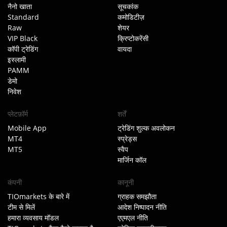
नैनो खाता
सूचकांक
Standard
कमोडिटीज़
Raw
शेयर
VIP Black
क्रिप्टोकरेंसी
कॉपी ट्रेडिंग
वायदा
इस्लामी
PAMM
डेमो
निवेश
प्लेटफ़ॉर्म
शर्तें
Mobile App
ट्रेडिंग शुल्क अवलोकन
MT4
स्प्रेड्स
MT5
स्वैप
मार्जिन कॉल
कंपनी
कानूनी
TIOmarkets के बारे में
ग्राहक समझौता
टीम से मिलें
आदेश निष्पादन नीति
हमारा व्यवसाय मॉडल
एएमएल नीति