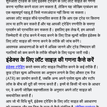
शुरुआती ट्रेडर्स के लिए इंडेक्स ट्रेडिंग के लिए लॉट साइज़ की गणना
इंडेक्स के लिए लॉट साइज़ की गणना कैसे करें
करना भ्रमित करने वाला लग सकता है, लेकिन यह जोखिम प्रबंधन का
इंडेक्स के लिए लॉट साइज़ क्या है?
एक महत्वपूर्ण पहलू है जिसे नजरअंदाज नहीं किया जा सकता।
आपका लॉट साइज़ सीधे प्रभावित करता है कि आप एक ट्रेड पर कितना
इंडेक्स ट्रेडिंग के लिए अनुबंध विनिर्देश को समझना
लाभ या हानि कर सकते हैं और यह आपकी ट्रेडिंग रणनीति के समग्र
1.
डाउ जोन्स (US30) अनुबंध विनिर्देश
प्रदर्शन को प्रभावित कर सकता है। इसलिए इस लेख में, हम आपको
इंडेक्स ट्रेडिंग के लिए लॉट साइज़ टिक मूल्यों को कैसे प्रभावित करता
जिम्मेदारी से ट्रेड करने में मदद करने के लिए टिक मूल्यों सहित इंडेक्स के
है
लिए लॉट साइज़ की गणना करने के तरीके की जांच करेंगे।
आवश्यक अवधारणाओं के बारे में अधिक जानने और ट्रेड निष्पादन की
2.
डाउ जोन्स (US30) का व्यापार करते समय विभिन्न लॉट साइज़ के
लिए टिक मूल्य
गलतियों को कम करने के तरीके सीखने के लिए पढ़ना जारी रखें।
इंडेक्स के लिए लॉट साइज़ की गणना कैसे करें
इंडेक्स ट्रेडिंग के लिए लॉट साइज़ की गणना कैसे करें
इंडेक्स ट्रेडिंग
करते समय लॉट साइज़ निर्धारित करने के कई तरीके हैं।
इंडेक्स लॉट साइज़ गणना सूत्र
कुछ ट्रेडर मूल्य अस्थिरता का अनुमान लगाने के लिए औसत ट्रू रेंज
इंडेक्स ट्रेडिंग के लिए लॉट साइज़ इतना महत्वपूर्ण क्यों है
(ATR) का उपयोग करते हैं, जबकि अन्य अपने प्रवेश मूल्य और स्टॉप
लॉस के बीच की दूरी की गणना करते हैं। इनमें से किसी भी माप के आधार
अक्सर पूछे जाने वाले प्रश्न
पर, वे अपनी जोखिम सहनशीलता के अनुसार अपने लॉट साइज़ को
3.
क्या मैं ट्रेड रखने के बाद अपने लॉट साइज़ को बदल सकता हूं?
समायोजित करते हैं।
आप जो भी विधि चुनें, इंडेक्स ट्रेडिंग के लिए लॉट साइज़ की अवधारणा
4.
यदि मैं बहुत बड़े लॉट साइज़ का उपयोग करता हूं तो क्या होगा?