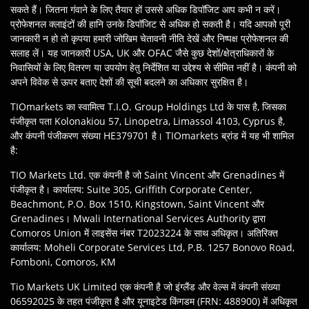
सकते हैं। जितना गंवाने के लिए तैयार हों उससे अधिक डिपॉजिट आप कभी न करें।
प्रोफेशनल क्लाइंटों की हानि उनके डिपॉजिट से अधिक हो सकती है। यदि आपको पूरी
जानकारी न हो तो कृपया हमारी जोखिम चेतावनी नीति देखें और निष्‍पक्ष प्रोफेशनल की
सलाह लें। यह जानकारी USA, UK और OFAC जैसे कुछ देशों/क्षेत्राधिकारों के
निवासियों के लिए वितरण या उपयोग हेतु निर्देशित या उद्देश्‍य से सीमित नहीं है। कंपनी को
अपने विवेक से ऊपर बताए देशों की सूची बदलने का अधिकार सुरक्षित है।
TIOmarkets का स्वामित्व T.I.O. Group Holdings Ltd के पास है, जिसका
पंजीकृत पता Kolonakiou 57, Linopetra, Limassol 4103, Cyprus है,
और कंपनी पंजीकरण संख्या HE379701 है। TIOmarkets ब्रांड में यह भी शामिल
है:
TIO Markets Ltd. एक कंपनी है जो Saint Vincent और Grenadines में
पंजीकृत है। कार्यालय: Suite 305, Griffith Corporate Center,
Beachmont, P.O. Box 1510, Kingstown, Saint Vincent और
Grenadines। Mwali International Services Authority द्वारा
Comoros Union में लाइसेंस नंबर T2023224 के साथ अधिकृत। अतिरिक्त
कार्यालय: Moheli Corporate Services Ltd, P.B. 1257 Bonovo Road,
Fomboni, Comoros, KM
Tio Markets UK Limited एक कंपनी है जो इंग्लैंड और वेल्स में कंपनी संख्या
06592025 के तहत पंजीकृत है और यूनाइटेड किंगडम (FRN: 488900) में अधिकृत