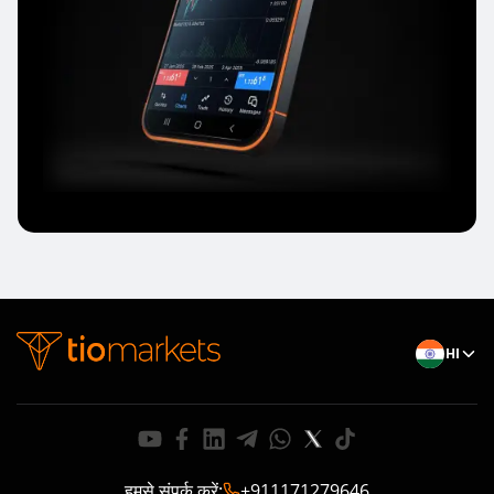
HI
हमसे संपर्क करें
:
+911171279646