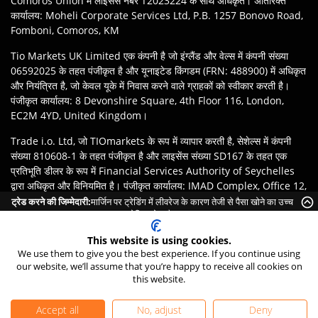
Comoros Union में लाइसेंस नंबर T2023224 के साथ अधिकृत। अतिरिक्त
कार्यालय: Moheli Corporate Services Ltd, P.B. 1257 Bonovo Road,
Fomboni, Comoros, KM
Tio Markets UK Limited एक कंपनी है जो इंग्लैंड और वेल्स में कंपनी संख्या
06592025 के तहत पंजीकृत है और यूनाइटेड किंगडम (FRN: 488900) में अधिकृत
और नियंत्रित है, जो केवल यूके में निवास करने वाले ग्राहकों को स्वीकार करती है।
पंजीकृत कार्यालय: 8 Devonshire Square, 4th Floor 116, London,
EC2M 4YD, United Kingdom।
Trade i.o. Ltd, जो TIOmarkets के रूप में व्यापार करती है, सेशेल्स में कंपनी
संख्या 810608-1 के तहत पंजीकृत है और लाइसेंस संख्या SD167 के तहत एक
प्रतिभूति डीलर के रूप में Financial Services Authority of Seychelles
द्वारा अधिकृत और विनियमित है। पंजीकृत कार्यालय: IMAD Complex, Office 12,
3rd floor Île du Port, Mahe Seychelles.
ट्रेड करने की जिम्मेदारी:
मार्जिन पर ट्रेडिंग में लीवरेज के कारण तेजी से पैसा खोने का उच्च
जोखिम होता है।
अस्वीकरण
:
ग्राहकों की जिम्मेदारी है कि वे अपने क्षेत्राधिकार के कानूनों और नियमों के
This website is using cookies.
अनुसार TIOmarkets ब्रांड की उपयुक्त इकाई के साथ पंजीकरण सुनिश्चित करें।
We use them to give you the best experience. If you continue using
उत्पादों या सेवाओं तक पहुंच स्थानीय कानूनी प्रतिबंधों के अधीन हो सकती है, और सभी
our website, we’ll assume that you’re happy to receive all cookies on
ऑफ़र सभी क्षेत्रों में उपलब्ध नहीं हैं।
24/7 Live Chat
this website.
©
2026
TIO Markets Ltd. सर्वाधिकार सुरक्षित।
Accept all
No, adjust
Deny