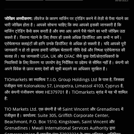
जोखिम अस्वीकरण
:
लीवरेज के कारण मार्जिन पर ट्रेडिंग करने में तेज़ी से पैसा गंवाने का
भारी जोखिम होता है। आपको सोचना चाहिए कि क्‍या आपको इसकी जानकारी है कि
मार्जिन ट्रेडिंग कैसे काम करती है और क्या आप अपने पैसे गंवाने का भारी जोखिम उठा
सकते हैं। जितना गंवाने के लिए तैयार हों उससे अधिक डिपॉजिट आप कभी न करें।
प्रोफेशनल क्लाइंटों की हानि उनके डिपॉजिट से अधिक हो सकती है। यदि आपको पूरी
जानकारी न हो तो कृपया हमारी जोखिम चेतावनी नीति देखें और निष्‍पक्ष प्रोफेशनल की
सलाह लें। यह जानकारी USA, UK और OFAC जैसे कुछ देशों/क्षेत्राधिकारों के
निवासियों के लिए वितरण या उपयोग हेतु निर्देशित या उद्देश्‍य से सीमित नहीं है। कंपनी को
अपने विवेक से ऊपर बताए देशों की सूची बदलने का अधिकार सुरक्षित है।
TIOmarkets का स्वामित्व T.I.O. Group Holdings Ltd के पास है, जिसका
पंजीकृत पता Kolonakiou 57, Linopetra, Limassol 4103, Cyprus है,
और कंपनी पंजीकरण संख्या HE379701 है। TIOmarkets ब्रांड में यह भी शामिल
है:
TIO Markets Ltd. एक कंपनी है जो Saint Vincent और Grenadines में
पंजीकृत है। कार्यालय: Suite 305, Griffith Corporate Center,
Beachmont, P.O. Box 1510, Kingstown, Saint Vincent और
Grenadines। Mwali International Services Authority द्वारा