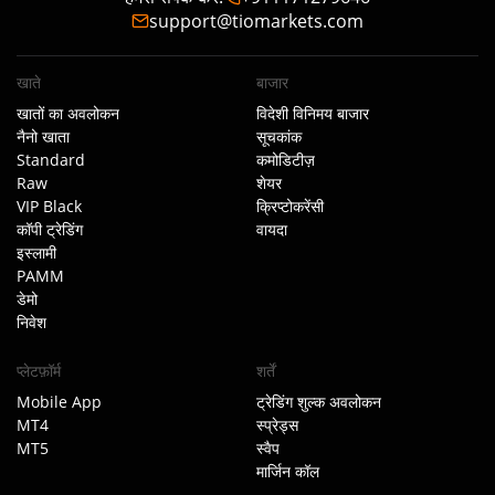
support@tiomarkets.com
खाते
बाजार
खातों का अवलोकन
विदेशी विनिमय बाजार
नैनो खाता
सूचकांक
Standard
कमोडिटीज़
Raw
शेयर
VIP Black
क्रिप्टोकरेंसी
कॉपी ट्रेडिंग
वायदा
इस्लामी
PAMM
डेमो
निवेश
प्लेटफ़ॉर्म
शर्तें
Mobile App
ट्रेडिंग शुल्क अवलोकन
MT4
स्प्रेड्स
MT5
स्वैप
मार्जिन कॉल