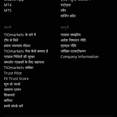
MT4
स्प्रेड्स
MT5
स्वैप
मार्जिन कॉल
कंपनी
कानूनी
TIOmarkets के बारे में
ग्राहक समझौता
टीम से मिलें
आदेश निष्पादन नीति
हमारा व्यवसाय मॉडल
एएमएल नीति
TIOmarkets पैसा कैसे कमाता है
जोखिम प्रकटीकरण
ग्राहक निधियों की सुरक्षा
Company Information
कमज़ोर ग्राहकों के लिए सहायता
TIOmarkets समीक्षा
Trust Pilot
FX Trust Score
शुरू हो जाओ
सामान्य प्रश्न
शिकायतें
करियर
हमसे संपर्क करें