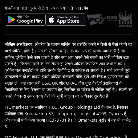
गोपनीयता नीति
|
कुकी सेटिंग्स
|
संपादकीय नीति
|
साइटमैप
जोखिम अस्वीकरण
:
लीवरेज के कारण मार्जिन पर ट्रेडिंग करने में तेज़ी से पैसा गंवाने का
भारी जोखिम होता है। आपको सोचना चाहिए कि क्‍या आपको इसकी जानकारी है कि
मार्जिन ट्रेडिंग कैसे काम करती है और क्या आप अपने पैसे गंवाने का भारी जोखिम उठा
सकते हैं। जितना गंवाने के लिए तैयार हों उससे अधिक डिपॉजिट आप कभी न करें।
प्रोफेशनल क्लाइंटों की हानि उनके डिपॉजिट से अधिक हो सकती है। यदि आपको पूरी
जानकारी न हो तो कृपया हमारी जोखिम चेतावनी नीति देखें और निष्‍पक्ष प्रोफेशनल की
सलाह लें। यह जानकारी USA, UK और OFAC जैसे कुछ देशों/क्षेत्राधिकारों के
निवासियों के लिए वितरण या उपयोग हेतु निर्देशित या उद्देश्‍य से सीमित नहीं है। कंपनी को
अपने विवेक से ऊपर बताए देशों की सूची बदलने का अधिकार सुरक्षित है।
TIOmarkets का स्वामित्व T.I.O. Group Holdings Ltd के पास है, जिसका
पंजीकृत पता Kolonakiou 57, Linopetra, Limassol 4103, Cyprus है,
और कंपनी पंजीकरण संख्या HE379701 है। TIOmarkets ब्रांड में यह भी शामिल
है:
TIO Markets Ltd. एक कंपनी है जो Saint Vincent और Grenadines में