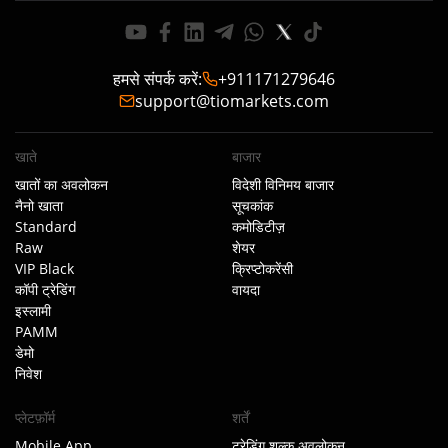
हमसे संपर्क करें
:
+911171279646
support@tiomarkets.com
खाते
बाजार
खातों का अवलोकन
विदेशी विनिमय बाजार
नैनो खाता
सूचकांक
Standard
कमोडिटीज़
Raw
शेयर
VIP Black
क्रिप्टोकरेंसी
कॉपी ट्रेडिंग
वायदा
इस्लामी
PAMM
डेमो
निवेश
प्लेटफ़ॉर्म
शर्तें
Mobile App
ट्रेडिंग शुल्क अवलोकन