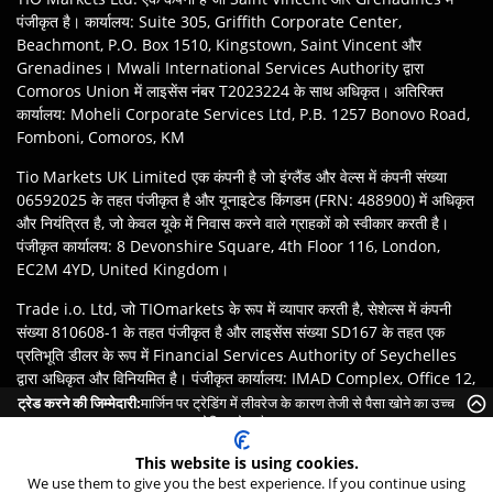
पंजीकृत है। कार्यालय: Suite 305, Griffith Corporate Center,
Beachmont, P.O. Box 1510, Kingstown, Saint Vincent और
Grenadines। Mwali International Services Authority द्वारा
Comoros Union में लाइसेंस नंबर T2023224 के साथ अधिकृत। अतिरिक्त
कार्यालय: Moheli Corporate Services Ltd, P.B. 1257 Bonovo Road,
Fomboni, Comoros, KM
Tio Markets UK Limited एक कंपनी है जो इंग्लैंड और वेल्स में कंपनी संख्या
06592025 के तहत पंजीकृत है और यूनाइटेड किंगडम (FRN: 488900) में अधिकृत
और नियंत्रित है, जो केवल यूके में निवास करने वाले ग्राहकों को स्वीकार करती है।
पंजीकृत कार्यालय: 8 Devonshire Square, 4th Floor 116, London,
EC2M 4YD, United Kingdom।
Trade i.o. Ltd, जो TIOmarkets के रूप में व्यापार करती है, सेशेल्स में कंपनी
संख्या 810608-1 के तहत पंजीकृत है और लाइसेंस संख्या SD167 के तहत एक
प्रतिभूति डीलर के रूप में Financial Services Authority of Seychelles
द्वारा अधिकृत और विनियमित है। पंजीकृत कार्यालय: IMAD Complex, Office 12,
3rd floor Île du Port, Mahe Seychelles.
ट्रेड करने की जिम्मेदारी:
मार्जिन पर ट्रेडिंग में लीवरेज के कारण तेजी से पैसा खोने का उच्च
जोखिम होता है।
अस्वीकरण
:
ग्राहकों की जिम्मेदारी है कि वे अपने क्षेत्राधिकार के कानूनों और नियमों के
This website is using cookies.
अनुसार TIOmarkets ब्रांड की उपयुक्त इकाई के साथ पंजीकरण सुनिश्चित करें।
We use them to give you the best experience. If you continue using
उत्पादों या सेवाओं तक पहुंच स्थानीय कानूनी प्रतिबंधों के अधीन हो सकती है, और सभी