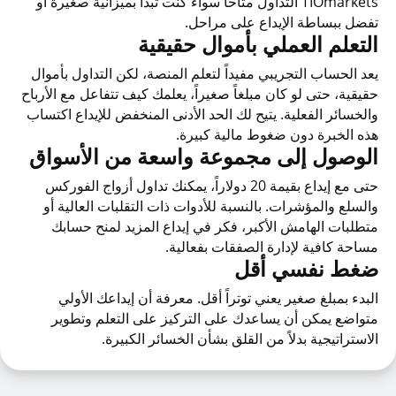
TIOmarkets التداول متاحاً سواء كنت تبدأ بميزانية صغيرة أو
تفضل ببساطة الإيداع على مراحل.
التعلم العملي بأموال حقيقية
يعد الحساب التجريبي مفيداً لتعلم المنصة، لكن التداول بأموال
حقيقية، حتى لو كان مبلغاً صغيراً، يعلمك كيف تتفاعل مع الأرباح
والخسائر الفعلية. يتيح لك الحد الأدنى المنخفض للإيداع اكتساب
هذه الخبرة دون ضغوط مالية كبيرة.
الوصول إلى مجموعة واسعة من الأسواق
حتى مع إيداع بقيمة 20 دولاراً، يمكنك تداول أزواج الفوركس
والسلع والمؤشرات. بالنسبة للأدوات ذات التقلبات العالية أو
متطلبات الهامش الأكبر، فكر في إيداع المزيد لمنح حسابك
مساحة كافية لإدارة الصفقات بفعالية.
ضغط نفسي أقل
البدء بمبلغ صغير يعني توتراً أقل. معرفة أن إيداعك الأولي
متواضع يمكن أن يساعدك على التركيز على التعلم وتطوير
الاستراتيجية بدلاً من القلق بشأن الخسائر الكبيرة.