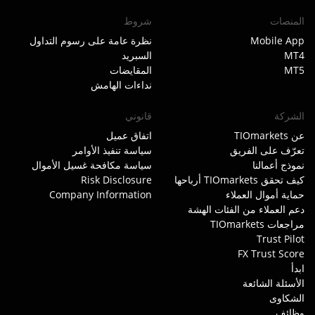
المنصات
شروط
Mobile App
نظرة عامة على رسوم التداول
MT4
السبريد
MT5
المقايضات
نداءات الهامش
الشركة
قانوني
عن TIOmarkets
اتفاق عميل
تعرّف على الفريق
سياسة تنفيذ الأوامر
نموذج أعمالنا
سياسة مكافحة غسيل الأموال
كيف تحقق TIOmarkets أرباحها
Risk Disclosure
حماية أموال العملاء
Company Information
دعم العملاء من الفئات الهشة
مراجعات TIOmarkets
Trust Pilot
FX Trust Score
ابدأ
الأسئلة الشائعة
الشكاوى
وظائف