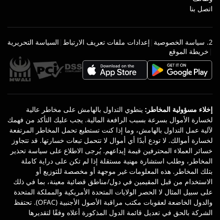
اتصل بنا
2. سياسة الخصوصية
|
إعدادات ملفات تعريف الارتباط
|
السياسة التحريرية
|
خريطة الموقع
إخلاء مسؤولية المخاطر
:
ينطوي التداول بالهامش على مخاطر عالية
لخسارة الأموال بسرعة بسبب الرافعة المالية. يجب عليك التأكد من فهمك
لآلية عمل التداول بالهامش، وما إذا كنت تستطيع تحمل المخاطر المرتفعة
لخسارة أموالك. لا تودع أبدًا أي أموال لا تتحمل تبعات خسارتها. قد تتجاوز
خسائر العملاء المحترفين قيمة إيداعهم. يُرجى الاطلاع على سياسة تحذير
المخاطر، وطلب استشارة مهنية مستقلة إذا لم تكن على دراية كاملة
بتلك المخاطر. هذه المعلومات غير موجهة أو مخصصة للتوزيع أو
الاستخدام من قبل المقيمين في دول/مناطق قضائية معينة، بما في ذلك
على سبيل المثال لا الحصر الولايات المتحدة الأمريكية والمملكة المتحدة
والدول الخاضعة لعقوبات مكتب مراقبة الأصول الأجنبية (OFAC). تحتفظ
الشركة بالحق في تعديل قائمة الدول المذكورة أعلاه وفقًا لتقديرها