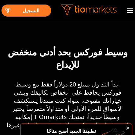
التسجيل
وسيط فوركس بحد أدنى منخفض
للإيداع
ابدأ التداول بمبلغ 20 دولاراً فقط مع وسيط
فوركس يحافظ على انخفاض تكاليفك ويبقي
خياراتك مفتوحة. سواء كنت مبتدئاً يستكشف
الأسواق للمرة الأولى أو متداولاً متمرساً يختبر
وسيطاً جديداً، تمنحك TIOmarkets إمكانية
الوصول إلى الفوركس والمؤشرات والسلع وغيرها
تطبيقنا الجديد أصبح متاحًا
بأقل حد ادني ممكن للإيداع .