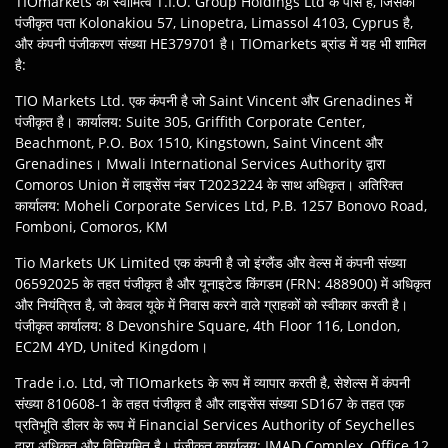
TIOmarkets का स्वामित्व T.I.O. Group Holdings Ltd के पास है, जिसका
पंजीकृत पता Kolonakiou 57, Linopetra, Limassol 4103, Cyprus है,
और कंपनी पंजीकरण संख्या HE379701 है। TIOmarkets ब्रांड में यह भी शामिल
है:
TIO Markets Ltd. एक कंपनी है जो Saint Vincent और Grenadines में
पंजीकृत है। कार्यालय: Suite 305, Griffith Corporate Center,
Beachmont, P.O. Box 1510, Kingstown, Saint Vincent और
Grenadines। Mwali International Services Authority द्वारा
Comoros Union में लाइसेंस नंबर T2023224 के साथ अधिकृत। अतिरिक्त
कार्यालय: Moheli Corporate Services Ltd, P.B. 1257 Bonovo Road,
Fomboni, Comoros, KM
Tio Markets UK Limited एक कंपनी है जो इंग्लैंड और वेल्स में कंपनी संख्या
06592025 के तहत पंजीकृत है और यूनाइटेड किंगडम (FRN: 488900) में अधिकृत
और नियंत्रित है, जो केवल यूके में निवास करने वाले ग्राहकों को स्वीकार करती है।
पंजीकृत कार्यालय: 8 Devonshire Square, 4th Floor 116, London,
EC2M 4YD, United Kingdom।
Trade i.o. Ltd, जो TIOmarkets के रूप में व्यापार करती है, सेशेल्स में कंपनी
संख्या 810608-1 के तहत पंजीकृत है और लाइसेंस संख्या SD167 के तहत एक
प्रतिभूति डीलर के रूप में Financial Services Authority of Seychelles
द्वारा अधिकृत और विनियमित है। पंजीकृत कार्यालय: IMAD Complex, Office 12,