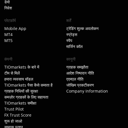
डेमो
निवेश
प्लेटफ़ॉर्म
शर्तें
Mobile App
ट्रेडिंग शुल्क अवलोकन
MT4
स्प्रेड्स
MT5
स्वैप
मार्जिन कॉल
कंपनी
कानूनी
TIOmarkets के बारे में
ग्राहक समझौता
टीम से मिलें
आदेश निष्पादन नीति
हमारा व्यवसाय मॉडल
एएमएल नीति
TIOmarkets पैसा कैसे कमाता है
जोखिम प्रकटीकरण
ग्राहक निधियों की सुरक्षा
Company Information
कमज़ोर ग्राहकों के लिए सहायता
TIOmarkets समीक्षा
Trust Pilot
FX Trust Score
शुरू हो जाओ
सामान्य प्रश्न