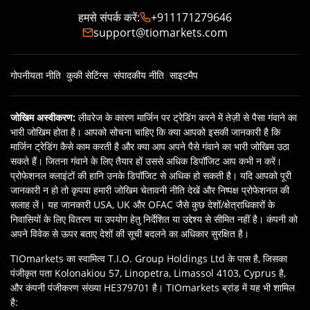
हमसे संपर्क करें
:
+911171279646
support@tiomarkets.com
गोपनीयता नीति
|
कुकी सेटिंग्स
|
संपादकीय नीति
|
साइटमैप
जोखिम अस्वीकरण
:
लीवरेज के कारण मार्जिन पर ट्रेडिंग करने में तेज़ी से पैसा गंवाने का
भारी जोखिम होता है। आपको सोचना चाहिए कि क्‍या आपको इसकी जानकारी है कि
मार्जिन ट्रेडिंग कैसे काम करती है और क्या आप अपने पैसे गंवाने का भारी जोखिम उठा
सकते हैं। जितना गंवाने के लिए तैयार हों उससे अधिक डिपॉजिट आप कभी न करें।
प्रोफेशनल क्लाइंटों की हानि उनके डिपॉजिट से अधिक हो सकती है। यदि आपको पूरी
जानकारी न हो तो कृपया हमारी जोखिम चेतावनी नीति देखें और निष्‍पक्ष प्रोफेशनल की
सलाह लें। यह जानकारी USA, UK और OFAC जैसे कुछ देशों/क्षेत्राधिकारों के
निवासियों के लिए वितरण या उपयोग हेतु निर्देशित या उद्देश्‍य से सीमित नहीं है। कंपनी को
अपने विवेक से ऊपर बताए देशों की सूची बदलने का अधिकार सुरक्षित है।
TIOmarkets का स्वामित्व T.I.O. Group Holdings Ltd के पास है, जिसका
पंजीकृत पता Kolonakiou 57, Linopetra, Limassol 4103, Cyprus है,
और कंपनी पंजीकरण संख्या HE379701 है। TIOmarkets ब्रांड में यह भी शामिल
है: