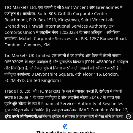
TIO Markets Ltd. एक कंपनी है जो Saint Vincent और Grenadines में
पंजीकृत है। कार्यालय: Suite 305, Griffith Corporate Center,
Beachmont, P.O. Box 1510, Kingstown, Saint Vincent और
Grenadines। Mwali International Services Authority द्वारा
Comoros Union में लाइसेंस नंबर T2023224 के साथ अधिकृत। अतिरिक्त
कार्यालय: Moheli Corporate Services Ltd, P.B. 1257 Bonovo Road,
Fomboni, Comoros, KM
Tio Markets UK Limited एक कंपनी है जो इंग्लैंड और वेल्स में कंपनी संख्या
06592025 के तहत पंजीकृत है और यूनाइटेड किंगडम (FRN: 488900) में अधिकृत
और नियंत्रित है, जो केवल यूके में निवास करने वाले ग्राहकों को स्वीकार करती है।
पंजीकृत कार्यालय: 8 Devonshire Square, 4th Floor 116, London,
EC2M 4YD, United Kingdom।
Trade i.o. Ltd, जो TIOmarkets के रूप में व्यापार करती है, सेशेल्स में कंपनी
संख्या 810608-1 के तहत पंजीकृत है और लाइसेंस संख्या SD167 के तहत एक
प्रतिभूति डीलर के रूप में Financial Services Authority of Seychelles
द्वारा अधिकृत और विनियमित है। पंजीकृत कार्यालय: IMAD Complex, Office 12,
3rd floor Île du Port, Mahe Seychelles.
ट्रेड करने की जिम्मेदारी:
मार्जिन पर ट्रेडिंग में लीवरेज के कारण तेजी से पैसा खोने का उच्च
जोखिम होता है।
अस्वीकरण
:
ग्राहकों की जिम्मेदारी है कि वे अपने क्षेत्राधिकार के कानूनों और नियमों के
This website is using cookies.
अनुसार TIOmarkets ब्रांड की उपयुक्त इकाई के साथ पंजीकरण सुनिश्चित करें।