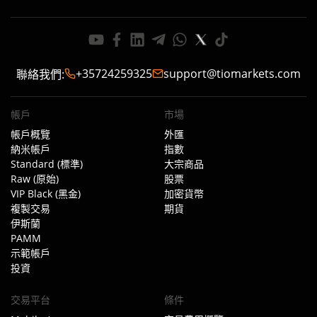
+35724259325
support@tiomarkets.com
聯絡我們
:
帳戶
市場
帳戶概覽
外匯
納米帳戶
指數
Standard (標準)
大宗商品
Raw (原始)
股票
VIP Black (黑金)
加密貨幣
複製交易
期貨
伊斯蘭
PAMM
示範帳戶
投資
交易平台
條件