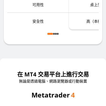
可用性
桌上型電
安全性
高（本機安
在 MT4 交易平台上進行交易
無論是透過電腦、網路瀏覽器或行動裝置
Metatrader
4