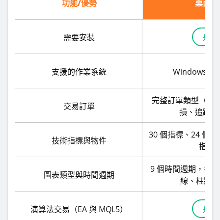
功能/優勢
桌面端
需要安裝
是
支援的作業系統
Windows、m
完整訂單類型（市
交易訂單
損、追蹤停
30 個指標、24 個圖
技術指標與物件
指標
9 個時間週期，多
圖表類型與時間週期
線、柱狀等
演算法交易（EA 與 MQL5）
是