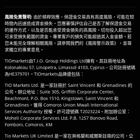
風險免責聲明
:
由於槓桿效應，保證金交易具有高度風險，可能在短
時間內迅速造成資金損失。您應審慎評估自己是否了解保證金交易
的運作方式，以及是否能承受資金損失的高風險。切勿投入超出您
可承受損失範圍的資金。專業客戶的損失可能超過其入金金額。若
您未能完全理解相關風險，請參閱我們的《風險警示政策》，並尋
求獨立的專業意見。
TIOmarkets由T.I.O. Group Holdings Ltd擁有，其註冊地址為
Kolonakiou 57, Linopetra, Limassol 4103, Cyprus，公司註冊號碼
為HE379701。TIOmarkets品牌還包括：
TIO Markets Ltd. 是一家註冊於 Saint Vincent 和 Grenadines 的
公司。辦公地址：Suite 305, Griffith Corporate Center,
Beachmont, P.O. Box 1510, Kingstown, Saint Vincent 和
Grenadines。獲得 Comoros Union Mwali International
Services Authority 授權，許可證號碼 T2023224。附加辦公室：
Moheli Corporate Services Ltd, P.B. 1257 Bonovo Road,
Fomboni, Comoros, KM
Tio Markets UK Limited 是一家在英格蘭和威爾斯註冊的公司，公