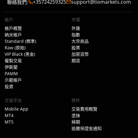
+35724259325
support@tiomarkets.com
聯絡我們
:
帳戶
市場
帳戶概覽
外匯
納米帳戶
指數
Standard (標準)
大宗商品
Raw (原始)
股票
VIP Black (黑金)
加密貨幣
複製交易
期貨
伊斯蘭
PAMM
示範帳戶
投資
交易平台
條件
Mobile App
交易費用概覽
MT4
塗抹
MT5
掉期
追繳保證金通知