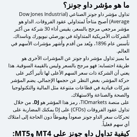
ما هو مؤشر داو جونز؟
لماذا TIOmarkets لتداول داو جونز على MT4 وMT5؟
تداول مؤشر داو جونز الصناعي (Dow Jones Industrial
Average) أصبح متاحاً لمتداولي عقود الفروقات. الداو هو
الخلاصة
مؤشر مرجعي مرجح بالسعر، يقيس أداء 30 شركة من أكبر
الشركات الأمريكية المتداولة في بورصتَي نيويورك وناسداك.
تأسس عام 1896، ويُعد من أقدم وأشهر مؤشرات الأسهم في
العالم.
ما يميز تداول مؤشر داو جونز عن المؤشرات الأخرى هو
طريقة احتسابه: فهو مرجح بالسعر وليس بالقيمة السوقية. هذا
يعني أن الشركة ذات سعر السهم الأعلى لها تأثير أكبر على
حركة المؤشر، بغض النظر عن حجمها الإجمالي. يضم المؤشر
شركات قيادية في قطاعات متنوعة مثل المالية والتكنولوجيا
والصحة والصناعة والاستهلاك.
على منصة TIOmarkets، رمز هذا المؤشر هو
DJ.
من خلال
تداول عقود الفروقات (CFDs) على DJ يمكنك المضاربة على
تحركات سعر الداو جونز صعوداً وهبوطاً دون الحاجة إلى امتلاك
أي سهم فعلياً.
كيفية تداول داو جونز على MT4 وMT5: