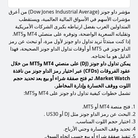
مؤشر داو جونز (Dow Jones Industrial Average) من أعرق
ما ستتعلمه في هذا المقال
مؤشرات الأسهم في الأسواق المالية العالمية، ويستقطب
ما هو مؤشر داو جونز؟
المتداولين العرب بفضل ارتباطه بكبرى الشركات الأمريكية
كيفية تداول داو جونز على MT4 وMT5: البداية
وتقلباته السعرية الواضحة، وتوفره على منصتَي MT4 وMT5.
إذا كنت مبتدئاً تريد تداول داو جونز لأول مرة، أو تبحث عن رمز
1.
الخطوة الأولى: تسجيل حسابك
الداو جونز في MT5 أو أوقات تداول الداو جونز الصحيحة، فهذا
2.
الخطوة الثانية: إنشاء حساب تداول
الدليل هو ما تحتاجه.
يمكن تداول داو جونز (DJ) على منصتي MT4 وMT5 من خلال
3.
الخطوة الثالثة: تحميل المنصة
عقود الفروقات (CFDs) عبر اختيار رمز الداو جونز من نافذة
4.
الخطوة الرابعة: تمويل حسابك
Market Watch، ثم فتح صفقة شراء أو بيع بعد تحديد حجم
اللوت ووقف الخسارة وإدارة المخاطر.
5.
الخطوة الخامسة: تحويل الأموال إلى المنصة
تشمل خطوات كيفية تداول داو جونز على MT4 وMT5:
6.
الخطوة السادسة: تسجيل الدخول إلى MT4 أو MT5
فتح منصة MT4 أو MT5.
كيف تجد رمز الداو جونز وتضيفه في MT4 وMT5
البحث عن رمز الداو جونز مثل DJ أو US30 .
7.
الطريقة السريعة: عرض الكل
اختيار حجم اللوت المناسب.
8.
الطريقة اليدوية: إضافة الرمز
تحديد وقف الخسارة وجني الأرباح.
تنفيذ صفقة شراء أو بيع حسب اتجاه السوق.