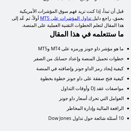
كيفية فتح صفقة على داو جونز في MT4 وMT5
قبل أن تبدأ، إذا كنت تريد فهم سوق المؤشرات الأمريكية
9.
الخطوة الأولى: افتح الرسم البياني أو نافذة الأمر
بعمق، راجع دليل
تداول المؤشرات على MT5
أولاً، ثم عُد إلى
10.
الخطوة الثانية: ضبط معاملات الصفقة
هذا المقال لتعلم الخطوات التقنية العملية على المنصة.
11.
الخطوة الثالثة: تنفيذ الصفقة
ما ستتعلمه في هذا المقال
مواصفات عقد DJ على MT4 وMT5
ما هو مؤشر داو جونز ورمزه على MT4 وMT5
12.
أهم ما تحتويه مواصفات العقد
خطوات تحميل المنصة وإعداد حسابك من الصفر
13.
أوقات تداول داو جونز
كيفية إيجاد رمز الداو جونز وإضافته في المنصة
العوامل التي تحرك أسعار داو جونز
كيفية فتح صفقة على داو جونز خطوة بخطوة
14.
1. أرباح الشركات الكبرى المكونة للمؤشر
مواصفات عقد DJ وأوقات التداول
15.
2. قرارات الفيدرالي الأمريكي وأسعار الفائدة
العوامل التي تحرك أسعار داو جونز
16.
3. البيانات الاقتصادية الأمريكية
الرافعة المالية وإدارة المخاطر
17.
4. التوترات الجيوسياسية والأحداث العالمية
10 أسئلة شائعة حول تداول Dow Jones
18.
5. معنويات السوق وشهية المخاطرة
الرافعة المالية وإدارة المخاطر في تداول داو جونز