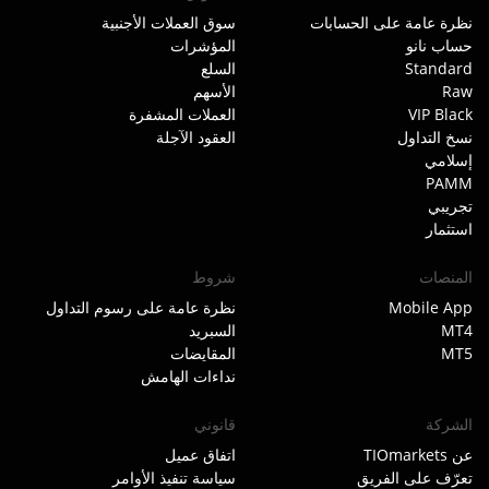
نظرة عامة على الحسابات
سوق العملات الأجنبية
حساب نانو
المؤشرات
Standard
السلع
Raw
الأسهم
VIP Black
العملات المشفرة
نسخ التداول
العقود الآجلة
إسلامي
PAMM
تجريبي
استثمار
المنصات
شروط
Mobile App
نظرة عامة على رسوم التداول
MT4
السبريد
MT5
المقايضات
نداءات الهامش
الشركة
قانوني
عن TIOmarkets
اتفاق عميل
تعرّف على الفريق
سياسة تنفيذ الأوامر