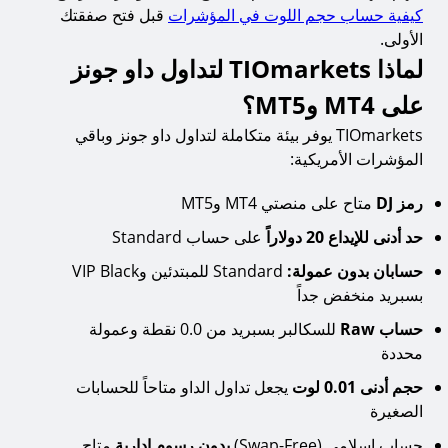
كيفية حساب حجم اللوت في المؤشرات
قبل فتح صفقتك
الأولى.
لماذا TIOmarkets لتداول داو جونز
على MT4 وMT5؟
TIOmarkets يوفر بيئة متكاملة لتداول داو جونز وباقي
المؤشرات الأمريكية:
رمز DJ
متاح على منصتي MT4 وMT5
حد أدنى للإيداع 20 دولاراً
على حساب Standard
حسابان بدون عمولة:
Standard للمبتدئين وVIP Black
بسبريد منخفض جداً
حساب Raw
للسكالبر بسبريد من 0.0 نقطة وعمولة
محددة
حجم أدنى 0.01 لوت
يجعل تداول الداو متاحاً للحسابات
الصغيرة
حساب إسلامي (Swap-Free)
بدون رسوم إدارية
متاح