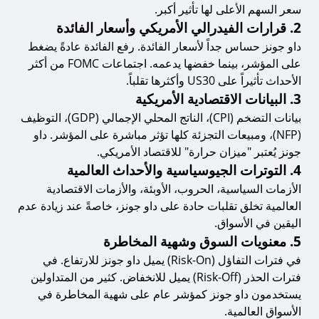
سعر السهم الأعلى لها تأثير أكبر.
2. قرارات الفيدرالي الأمريكي وأسعار الفائدة
داو جونز حساس جداً لأسعار الفائدة. رفع الفائدة عادةً يضغط
على المؤشر، بينما خفضها يدعمه. اجتماعات FOMC من أكثر
الأحداث تأثيراً على US30 وأكثرها تقلباً.
3. البيانات الاقتصادية الأمريكية
بيانات التضخم (CPI)، الناتج المحلي الإجمالي (GDP)، التوظيف
(NFP)، ومبيعات التجزئة كلها تؤثر مباشرة على المؤشر. داو
جونز يُعتبر "ميزان حرارة" للاقتصاد الأمريكي.
4. التوترات الجيوسياسية والأحداث العالمية
الأزمات السياسية، الحروب، الأوبئة، والأزمات الاقتصادية
العالمية تخلق تقلبات حادة على داو جونز، خاصةً عند زيادة عدم
اليقين في الأسواق.
5. معنويات السوق وشهية المخاطرة
في فترات التفاؤل (Risk-On) يميل داو جونز للارتفاع. في
فترات الحذر (Risk-Off) يميل للانخفاض. كثير من المتداولين
يستخدمون داو جونز كمؤشر عام على شهية المخاطرة في
الأسواق العالمية.