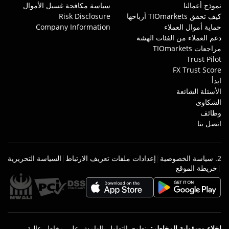
نموذج أعمالنا
سياسة مكافحة غسيل الأموال
كيف تحقق TIOmarkets أرباحها
Risk Disclosure
حماية أموال العملاء
Company Information
دعم العملاء من الفئات الهشة
مراجعات TIOmarkets
Trust Pilot
FX Trust Score
ابدأ
الأسئلة الشائعة
الشكاوى
وظائف
اتصل بنا
2. سياسة الخصوصية
|
إعدادات ملفات تعريف الارتباط
|
السياسة التحريرية
|
خريطة الموقع
إخلاء مسؤولية المخاطر
:
ينطوي التداول بالهامش على مخاطر عالية