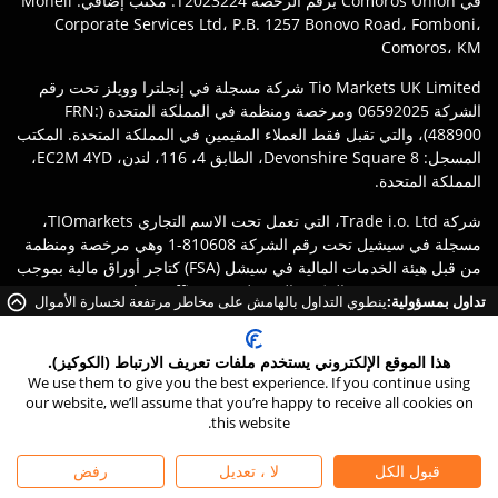
في Comoros Union برقم الرخصة T2023224. مكتب إضافي: Moheli
Corporate Services Ltd، P.B. 1257 Bonovo Road، Fomboni،
Comoros، KM
Tio Markets UK Limited شركة مسجلة في إنجلترا وويلز تحت رقم
الشركة 06592025 ومرخصة ومنظمة في المملكة المتحدة (FRN:
488900)، والتي تقبل فقط العملاء المقيمين في المملكة المتحدة. المكتب
المسجل: 8 Devonshire Square، الطابق 4، 116، لندن، EC2M 4YD،
المملكة المتحدة.
شركة Trade i.o. Ltd، التي تعمل تحت الاسم التجاري TIOmarkets،
مسجلة في سيشيل تحت رقم الشركة 810608-1 وهي مرخصة ومنظمة
من قبل هيئة الخدمات المالية في سيشل (FSA) كتاجر أوراق مالية بموجب
ترخيص رقم SD167. المكتب المسجل: IMAD Complex, Office 12,
تداول بمسؤولية:
ينطوي التداول بالهامش على مخاطر مرتفعة لخسارة الأموال
3rd floor Île du Port, Mahe Seychelles.
بسرعة بسبب الرافعة المالية.
إخلاء المسؤولية
:
يتحمل العملاء مسؤولية ضمان تسجيلهم مع الكيان
هذا الموقع الإلكتروني يستخدم ملفات تعريف الارتباط (الكوكيز).
المناسب لعلامة TIOmarkets التجارية وفقًا لقوانين وأنظمة ولايتهم
We use them to give you the best experience. If you continue using
القضائية. قد يخضع الوصول إلى المنتجات أو الخدمات لقيود قانونية محلية،
our website, we’ll assume that you’re happy to receive all cookies on
this website.
ولا تتوفر كل العروض في كل ولاية قضائية.
©
2026
TIO Markets Ltd. كل الحقوق محفوظة.
قبول الكل
لا ، تعديل
رفض