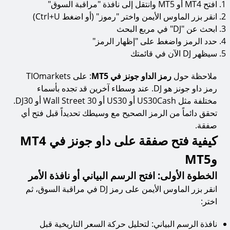
افتح MT4 أو MT5 وانتقل إلى نافذة "مراقبة السوق"
انقر بزر الماوس الأيمن واختر "رموز" (أو اضغط Ctrl+U)
ابحث عن "DJ" في مربع البحث
حدد الرمز واضغط على "إظهار الرمز"
سيظهر DJ الآن في قائمتك
ملاحظة حول
رمز الداو جونز في MT5
: على TIOmarkets
رمز داو جونز هو DJ. عند وسطاء آخرين قد تجده بأسماء
مختلفة مثل US30Cash أو US30 أو Wall Street 30 أو DJ30.
تحقق دائماً من الرمز الصحيح مع وسيطك تحديداً قبل فتح أي
صفقة.
كيفية فتح صفقة على داو جونز في MT4
وMT5
الخطوة الأولى: افتح الرسم البياني أو نافذة الأمر
انقر بزر الماوس الأيمن على رمز DJ في مراقبة السوق، ثم
اختر:
نافذة الرسم البياني: لتحليل حركة السعر التاريخية قبل