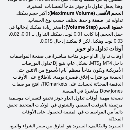
وهذا يجعل تداول داو جونز متاحاً للحسابات الصغيرة.
الحجم الأقصى (Maximum Volume):
أكبر حجم يمكنك
تداوله في صفقة واحدة. يختلف حسب نوع الحساب.
خطوة الحجم (Volume Step):
أصغر زيادة يمكنك إدخالها في
حقل الحجم. إذا كانت 0.01 لوت، يمكنك التداول بـ 0.01، 0.02،
0.03 لوت وهكذا، لكن لا يمكنك إدخال 0.015.
أوقات تداول داو جونز
أوقات تداول الداو جونز متاحة مباشرةً في صفحة المواصفات
داخل MT4 وMT5. بشكل عام، يتبع DJ تداول البورصات
الأمريكية ويكون متاحاً معظم أيام الأسبوع من الاثنين حتى
الجمعة مع فترات إغلاق قصيرة يومية. للاطلاع على الأوقات
الدقيقة المحدّثة لحسابك على TIOmarkets، افتح مواصفات
Dow Jones مباشرةً في المنصة.
نصيحة مهمة: أوقات تداول الداو جونز تخضع لتغييرات موسمية
مرتبطة بالتوقيت الصيفي والشتوي في الولايات المتحدة. تحقق
دائماً من المواصفات في المنصة للحصول على الأوقات
المحدّثة.
السبريد والتكاليف: السبريد هو الفارق بين سعر الشراء والبيع،