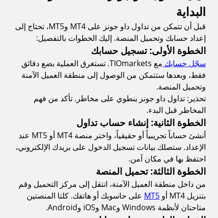
البداية
قبل أن تتمكن من تداول داو جونز على MT4 وMT5، تحتاج إلى
إعداد حسابك وتحميل المنصة. إليك الخطوات بالتفصيل:
الخطوة الأولى: تسجيل حسابك
سجّل حسابك
مع TIOmarkets. تستغرق العملية بضع دقائق
فقط، وبعدها ستتمكن من الوصول إلى منطقة العميل الآمنة
وتحميل المنصة.
تحذير: تداول داو جونز ينطوي على مخاطر. تأكد من فهم
المخاطر قبل البدء.
الخطوة الثانية: إنشاء حساب تداول
أنشئ حساباً تجريبياً أو حقيقياً، واختر منصة MT4 أو MT5 عند
الإعداد. ستصلك بيانات تسجيل الدخول على بريدك الإلكتروني،
احتفظ بها في مكان آمن.
الخطوة الثالثة: تحميل المنصة
من داخل منطقة العميل الآمنة، انتقل إلى مركز التحميل وقم
بتنزيل MT4 أو
MT5
على حاسوبك أو هاتفك. كلتا المنصتين
متاحتان لأنظمة Windows وMac وiOS وAndroid.