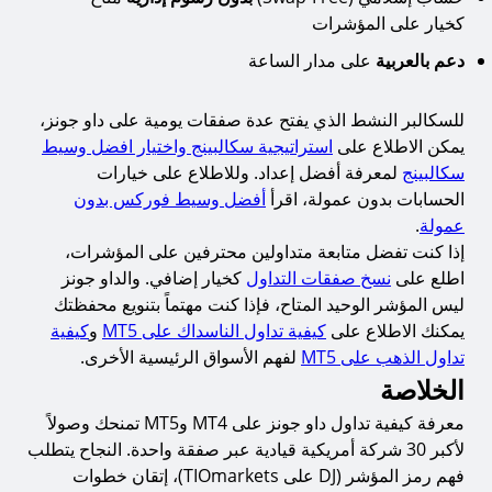
كخيار على المؤشرات
دعم بالعربية
على مدار الساعة
للسكالبر النشط الذي يفتح عدة صفقات يومية على داو جونز،
يمكن الاطلاع على
استراتيجية سكالبينج واختيار افضل وسيط
سكالبينج
لمعرفة أفضل إعداد. وللاطلاع على خيارات
الحسابات بدون عمولة، اقرأ
أفضل وسيط فوركس بدون
عمولة
.
إذا كنت تفضل متابعة متداولين محترفين على المؤشرات،
اطلع على
نسخ صفقات التداول
كخيار إضافي. والداو جونز
ليس المؤشر الوحيد المتاح، فإذا كنت مهتماً بتنويع محفظتك
يمكنك الاطلاع على
كيفية تداول الناسداك على MT5
و
كيفية
تداول الذهب على MT5
لفهم الأسواق الرئيسية الأخرى.
الخلاصة
معرفة كيفية تداول داو جونز على MT4 وMT5 تمنحك وصولاً
لأكبر 30 شركة أمريكية قيادية عبر صفقة واحدة. النجاح يتطلب
فهم رمز المؤشر (DJ على TIOmarkets)، إتقان خطوات