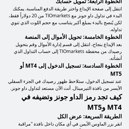
الخطوة الرابعة: تمويل حسابك
انتقل إلى صفحة الإيداع واختر طريقة الدفع المناسبة. يمكنك
البدء في تداول داو جونز مع TIOmarkets من 20 دولاراً فقط،
لكن يُنصح بالبدء بمبلغ أكبر يتناسب مع حجم اللوت الذي تنوي
تداوله.
الخطوة الخامسة: تحويل الأموال إلى المنصة
بعد الإيداع بنجاح، انتقل إلى قسم إدارة الأموال وقم بتحويل
رصيدك من محفظة TIOmarkets إلى حساب التداول الذي
أنشأته.
الخطوة السادسة: تسجيل الدخول إلى MT4 أو
MT5
عند تسجيل الدخول، ستلاحظ ظهور رصيدك في الجزء السفلي
الأيسر من نافذة التيرمينال. أنت الآن مستعد لتداول داو جونز.
كيف تجد رمز الداو جونز وتضيفه في
MT4 وMT5
الطريقة السريعة: عرض الكل
انقر بزر الماوس الأيمن في أي مكان داخل نافذة "مراقبة