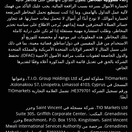
لخسارة الأموال بسرعة بسبب الرافعة المالية. يجب عليك التأكد من فهمك
لآلية عمل التداول بالهامش، وما إذا كنت تستطيع تحمل المخاطر المرتفعة
لخسارة أموالك. لا تودع أبدًا أي أموال لا تتحمل تبعات خسارتها. قد تتجاوز
خسائر العملاء المحترفين قيمة إيداعهم. يُرجى الاطلاع على سياسة تحذير
المخاطر، وطلب استشارة مهنية مستقلة إذا لم تكن على دراية كاملة
بتلك المخاطر. هذه المعلومات غير موجهة أو مخصصة للتوزيع أو
الاستخدام من قبل المقيمين في دول/مناطق قضائية معينة، بما في ذلك
على سبيل المثال لا الحصر الولايات المتحدة الأمريكية والمملكة المتحدة
والدول الخاضعة لعقوبات مكتب مراقبة الأصول الأجنبية (OFAC). تحتفظ
الشركة بالحق في تعديل قائمة الدول المذكورة أعلاه وفقًا لتقديرها
الخاص.
TIOmarkets مملوكة لشركة T.I.O. Group Holdings Ltd، وعنوانها
المسجل في Kolonakiou 57, Linopetra, Limassol 4103, Cyprus،
ورقم تسجيل الشركة HE379701. تشمل العلامة التجارية TIOmarkets
أيضًا:
TIO Markets Ltd. شركة مسجلة في Saint Vincent وجزر
Grenadines. المكتب: Suite 305، Griffith Corporate Center،
Beachmont، P.O. Box 1510، Kingstown، Saint Vincent وجزر
Grenadines. مرخصة من Mwali International Services Authority