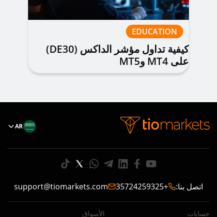
EDUCATION
كيفية تداول مؤشر الداكس (DE30)
على MT4 وMT5
AR
اتصل بنا
:
+35724259325
support@tiomarkets.com
حسابات
الأسواق