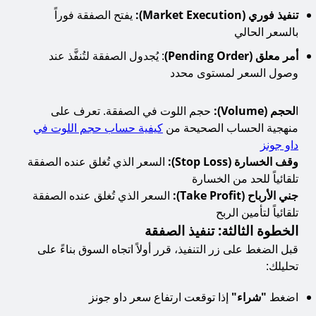
تنفيذ فوري (Market Execution):
يفتح الصفقة فوراً
بالسعر الحالي
أمر معلق (Pending Order)
: يُجدول الصفقة لتُنفَّذ عند
وصول السعر لمستوى محدد
ا
لحجم (Volume):
حجم اللوت في الصفقة. تعرف على
منهجية الحساب الصحيحة من
كيفية حساب حجم اللوت في
داو جونز
وقف الخسارة (Stop Loss):
السعر الذي تُغلق عنده الصفقة
تلقائياً للحد من الخسارة
جني الأرباح (Take Profit):
السعر الذي تُغلق عنده الصفقة
تلقائياً لتأمين الربح
الخطوة الثالثة: تنفيذ الصفقة
قبل الضغط على زر التنفيذ، قرر أولاً اتجاه السوق بناءً على
تحليلك:
اضغط
"شراء"
إذا توقعت ارتفاع سعر داو جونز