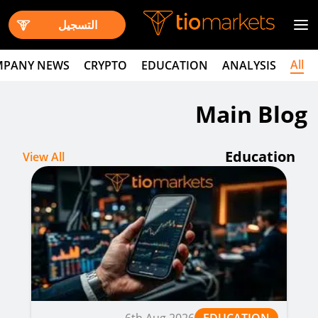
التسجيل
All
PANY NEWS
CRYPTO
EDUCATION
ANALYSIS
Main Blog
Education
View All