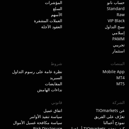
حساب نانو
المؤشرات
Standard
السلع
Raw
الأسهم
VIP Black
العملات المشفرة
نسخ التداول
العقود الآجلة
إسلامي
PAMM
تجريبي
استثمار
المنصات
شروط
Mobile App
نظرة عامة على رسوم التداول
MT4
السبريد
MT5
المقايضات
نداءات الهامش
الشركة
قانوني
عن TIOmarkets
اتفاق عميل
تعرّف على الفريق
سياسة تنفيذ الأوامر
نموذج أعمالنا
سياسة مكافحة غسيل الأموال
كيف تحقق TIOmarkets أرباحها
Risk Disclosure