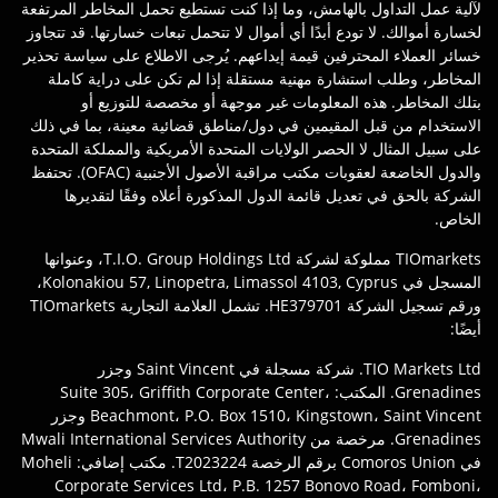
لآلية عمل التداول بالهامش، وما إذا كنت تستطيع تحمل المخاطر المرتفعة
لخسارة أموالك. لا تودع أبدًا أي أموال لا تتحمل تبعات خسارتها. قد تتجاوز
خسائر العملاء المحترفين قيمة إيداعهم. يُرجى الاطلاع على سياسة تحذير
المخاطر، وطلب استشارة مهنية مستقلة إذا لم تكن على دراية كاملة
بتلك المخاطر. هذه المعلومات غير موجهة أو مخصصة للتوزيع أو
الاستخدام من قبل المقيمين في دول/مناطق قضائية معينة، بما في ذلك
على سبيل المثال لا الحصر الولايات المتحدة الأمريكية والمملكة المتحدة
والدول الخاضعة لعقوبات مكتب مراقبة الأصول الأجنبية (OFAC). تحتفظ
الشركة بالحق في تعديل قائمة الدول المذكورة أعلاه وفقًا لتقديرها
الخاص.
TIOmarkets مملوكة لشركة T.I.O. Group Holdings Ltd، وعنوانها
المسجل في Kolonakiou 57, Linopetra, Limassol 4103, Cyprus،
ورقم تسجيل الشركة HE379701. تشمل العلامة التجارية TIOmarkets
أيضًا:
TIO Markets Ltd. شركة مسجلة في Saint Vincent وجزر
Grenadines. المكتب: Suite 305، Griffith Corporate Center،
Beachmont، P.O. Box 1510، Kingstown، Saint Vincent وجزر
Grenadines. مرخصة من Mwali International Services Authority
في Comoros Union برقم الرخصة T2023224. مكتب إضافي: Moheli
Corporate Services Ltd، P.B. 1257 Bonovo Road، Fomboni،