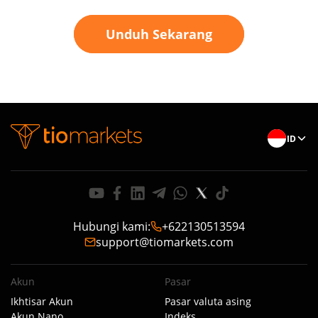
Unduh Sekarang
ID
Hubungi kami
:
+622130513594
support@tiomarkets.com
Akun
Pasar
Ikhtisar Akun
Pasar valuta asing
Akun Nano
Indeks