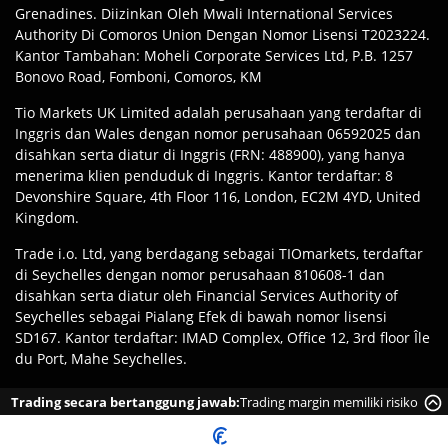
Grenadines. Diizinkan Oleh Mwali International Services
Authority Di Comoros Union Dengan Nomor Lisensi T2023224.
Kantor Tambahan: Moheli Corporate Services Ltd, P.B. 1257
Bonovo Road, Fomboni, Comoros, KM
Tio Markets UK Limited adalah perusahaan yang terdaftar di
Inggris dan Wales dengan nomor perusahaan 06592025 dan
disahkan serta diatur di Inggris (FRN: 488900), yang hanya
menerima klien penduduk di Inggris. Kantor terdaftar: 8
Devonshire Square, 4th Floor 116, London, EC2M 4YD, United
Kingdom.
Trade i.o. Ltd, yang berdagang sebagai TIOmarkets, terdaftar
di Seychelles dengan nomor perusahaan 810608-1 dan
disahkan serta diatur oleh Financial Services Authority of
Seychelles sebagai Pialang Efek di bawah nomor lisensi
SD167. Kantor terdaftar: IMAD Complex, Office 12, 3rd floor Île
du Port, Mahe Seychelles.
Penafian
:
Klien Bertanggung Jawab Untuk Memastikan
Trading secara bertanggung jawab:
Trading margin memiliki risiko
Mereka Mendaftar Dengan Entitas Yang Sesuai Dari Merek
tinggi kehilangan uang dengan cepat karena leverage.
TIOmarkets Sesuai Dengan Hukum Dan Regulasi Yurisdiksi