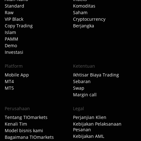
Standard
Komoditas
Raw
Saham
VIP Black
Cryptocurrency
Copy Trading
Berjangka
Islam
PAMM
Demo
Investasi
Platform
Ketentuan
Mobile App
Ikhtisar Biaya Trading
MT4
Sebaran
MT5
Swap
Margin call
Perusahaan
Legal
Tentang TIOmarkets
Perjanjian Klien
Kenali Tim
Kebijakan Pelaksanaan
Pesanan
Model bisnis kami
Kebijakan AML
Bagaimana TIOmarkets