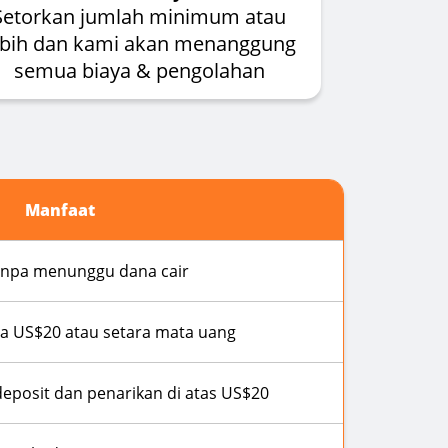
Setorkan jumlah minimum atau
ebih dan kami akan menanggung
semua biaya & pengolahan
Manfaat
tanpa menunggu dana cair
ya US$20 atau setara mata uang
deposit dan penarikan di atas US$20