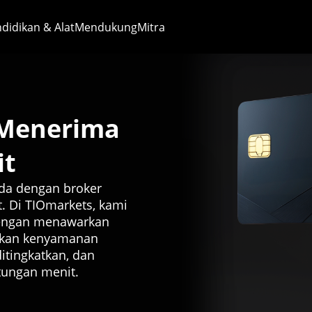
didikan & Alat
Mendukung
Mitra
 Menerima
it
nda dengan broker
t. Di TIOmarkets, kami
engan menawarkan
sakan kenyamanan
itingkatkan, dan
tungan menit.