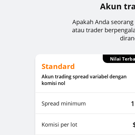
Akun tra
Apakah Anda seorang 
atau trader berpengal
dira
Nilai Terba
Standard
Akun trading spread variabel dengan
komisi nol
1
Spread minimum
Komisi per lot