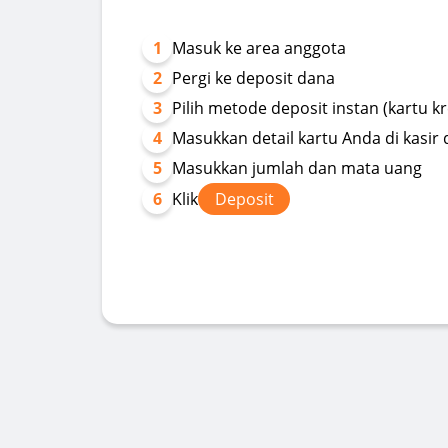
1
Masuk ke area anggota
2
Pergi ke deposit dana
3
Pilih metode deposit instan (kartu kr
4
Masukkan detail kartu Anda di kasir 
5
Masukkan jumlah dan mata uang
6
Klik
Deposit