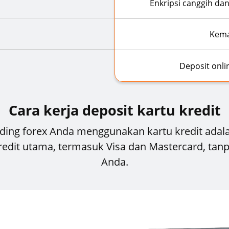
Enkripsi canggih da
Kema
Deposit onli
Cara kerja deposit kartu kredit
ading forex Anda menggunakan kartu kredit ad
edit utama, termasuk Visa dan Mastercard, tan
Anda.