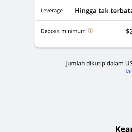
Hingga tak terbat
Leverage
$
Deposit minimum
Jumlah dikutip dalam US
la
Kea