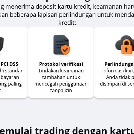
ng menerima deposit kartu kredit, keamanan haru
an beberapa lapisan perlindungan untuk menda
kredit:
PCI DSS
Protokol verifikasi
Perlindunga
i standar
Tindakan keamanan
Informasi kart
mbayaran
tambahan untuk
Anda tidak 
ang paling
mencegah penggunaan
disimpan di se
t
tanpa izin
emulai trading dengan kartu