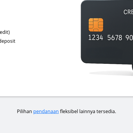
edit)
deposit
Pilihan
pendanaan
fleksibel lainnya tersedia.