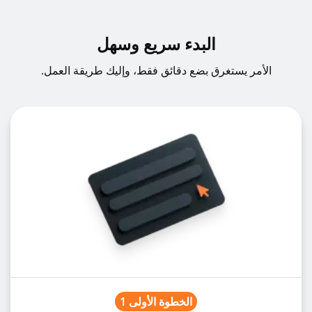
البدء سريع وسهل
1%
GBPUSD
GBPUSDz
الأمر يستغرق بضع دقائق فقط، وإليك طريقة العمل.
1%
NOKSEK
NOKSEKz
1%
NZDCAD
NZDCADz
5%
NZDCHF
NZDCHFz
1%
NZDJPY
NZDJPYz
1%
NZDUSD
NZDUSDz
الخطوة الأولى 1