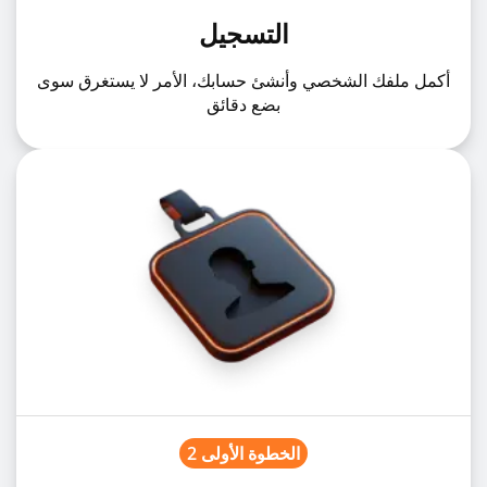
التسجيل
1%
USDCAD
USDCADz
أكمل ملفك الشخصي وأنشئ حسابك، الأمر لا يستغرق سوى
بضع دقائق
5%
USDCHF
USDCHFz
10%
USDCNH
USDCNHz
10%
USDHKD
USDHKDz
1%
USDHUF
USDHUFz
1%
USDJPY
USDJPYz
الخطوة الأولى 2