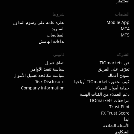
استثمار
المنصات
شروط
Mobile App
نظرة عامة على رسوم التداول
MT4
السبريد
MT5
المقايضات
نداءات الهامش
الشركة
قانوني
عن TIOmarkets
اتفاق عميل
تعرّف على الفريق
سياسة تنفيذ الأوامر
نموذج أعمالنا
سياسة مكافحة غسيل الأموال
كيف تحقق TIOmarkets أرباحها
Risk Disclosure
حماية أموال العملاء
Company Information
دعم العملاء من الفئات الهشة
مراجعات TIOmarkets
Trust Pilot
FX Trust Score
ابدأ
الأسئلة الشائعة
الشكاوى