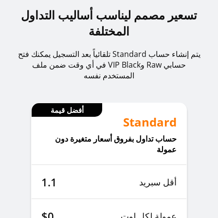
تسعير مصمم ليناسب أساليب التداول
1%
EURGBP
EURGBPz
المختلفة
1%
GBPSEK
GBPSEKz
يتم إنشاء حساب Standard تلقائياً بعد التسجيل يمكنك فتح
حسابي Raw وVIP Black في أي وقت ضمن ملف
المستخدم نفسه
1%
EURHUF
EURHUFz
أفضل قيمة
Standard
1%
EURJPY
EURJPYz
حساب تداول بفروق أسعار متغيرة دون
عمولة
1%
EURNZD
EURNZDz
1.1
أقل سبريد
1%
EURPLN
EURPLNz
$0
عمولة لكل لوت