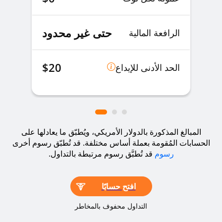
1%
EURTRY
EURTRYz
حتى غير محدود
الرافعة المالية
1%
EURUSD
EURUSDz
$20
الحد الأدنى للإيداع
1%
GBPAUD
GBPAUDz
1%
GBPCAD
GBPCADz
المبالغ المذكورة بالدولار الأمريكي، ويُطبّق ما يعادلها على
الحسابات المُقومة بعملة أساس مختلفة. قد تُطبّق رسوم أخرى
5%
GBPCHF
GBPCHFz
رسوم
قد تُطبَّق رسوم مرتبطة بالتداول.
1%
GBPJPY
GBPJPYz
افتح حسابًا
التداول محفوف بالمخاطر
1%
GBPNZD
GBPNZDz