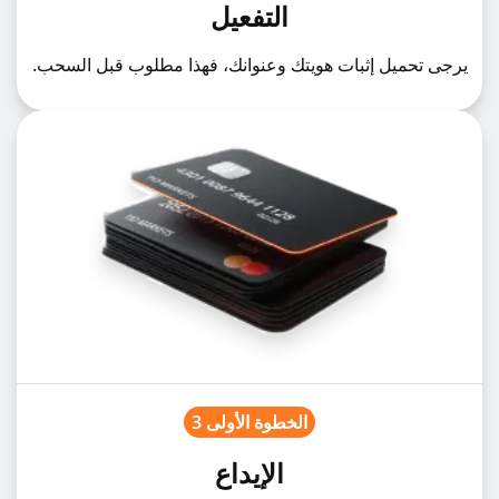
التفعيل
1%
USDMXN
USDMXNz
يرجى تحميل إثبات هويتك وعنوانك، فهذا مطلوب قبل السحب.
1%
USDNOK
USDNOKz
1%
USDPLN
USDPLNz
1%
USDSEK
USDSEKz
1%
USDSGD
USDSGDz
1%
USDTRY
USDTRYz
الخطوة الأولى 3
الإيداع
1%
USDZAR
USDZARz