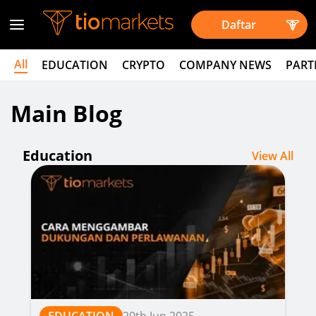
Daftar
All
EDUCATION
CRYPTO
COMPANY NEWS
PART
Main Blog
Education
View All