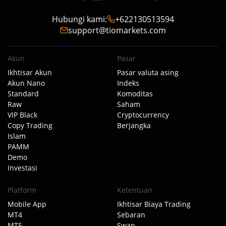
Hubungi kami
:
+622130513594
support@tiomarkets.com
Akun
Pasar
Ikhtisar Akun
Pasar valuta asing
Akun Nano
Indeks
Standard
Komoditas
Raw
Saham
VIP Black
Cryptocurrency
Copy Trading
Berjangka
Islam
PAMM
Demo
Investasi
Platform
Ketentuan
Mobile App
Ikhtisar Biaya Trading
MT4
Sebaran
MT5
Swap