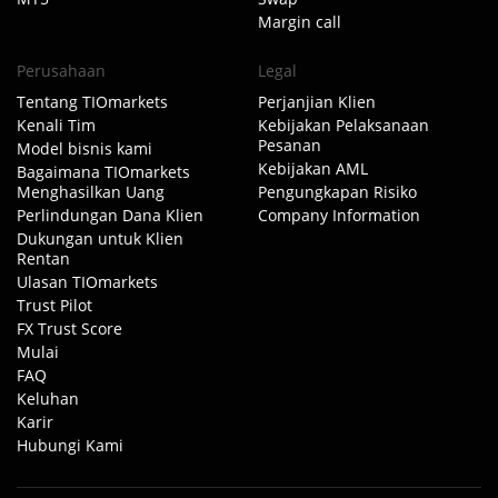
Margin call
Perusahaan
Legal
Tentang TIOmarkets
Perjanjian Klien
Kenali Tim
Kebijakan Pelaksanaan
Pesanan
Model bisnis kami
Kebijakan AML
Bagaimana TIOmarkets
Menghasilkan Uang
Pengungkapan Risiko
Perlindungan Dana Klien
Company Information
Dukungan untuk Klien
Rentan
Ulasan TIOmarkets
Trust Pilot
FX Trust Score
Mulai
FAQ
Keluhan
Karir
Hubungi Kami