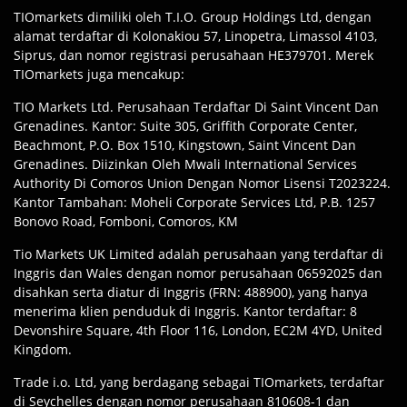
TIOmarkets dimiliki oleh T.I.O. Group Holdings Ltd, dengan
alamat terdaftar di Kolonakiou 57, Linopetra, Limassol 4103,
Siprus, dan nomor registrasi perusahaan HE379701. Merek
TIOmarkets juga mencakup:
TIO Markets Ltd. Perusahaan Terdaftar Di Saint Vincent Dan
Grenadines. Kantor: Suite 305, Griffith Corporate Center,
Beachmont, P.O. Box 1510, Kingstown, Saint Vincent Dan
Grenadines. Diizinkan Oleh Mwali International Services
Authority Di Comoros Union Dengan Nomor Lisensi T2023224.
Kantor Tambahan: Moheli Corporate Services Ltd, P.B. 1257
Bonovo Road, Fomboni, Comoros, KM
Tio Markets UK Limited adalah perusahaan yang terdaftar di
Inggris dan Wales dengan nomor perusahaan 06592025 dan
disahkan serta diatur di Inggris (FRN: 488900), yang hanya
menerima klien penduduk di Inggris. Kantor terdaftar: 8
Devonshire Square, 4th Floor 116, London, EC2M 4YD, United
Kingdom.
Trade i.o. Ltd, yang berdagang sebagai TIOmarkets, terdaftar
di Seychelles dengan nomor perusahaan 810608-1 dan