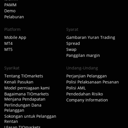
PAMM
Demo
Pelaburan
Platform
Syarat
Mobile App
Gambaran Yuran Trading
MT4
Spread
MT5
Swap
Panggilan margin
Syarikat
Undang-Undang
Tentang TIOmarkets
Perjanjian Pelanggan
Kenali Pasukan
Polisi Pelaksanaan Pesanan
Model perniagaan kami
Polisi AML
Bagaimana TIOmarkets
Pendedahan Risiko
Menjana Pendapatan
Company Information
Perlindungan Dana
Pelanggan
Sokongan untuk Pelanggan
Rentan
Ulasan TIOmarkets