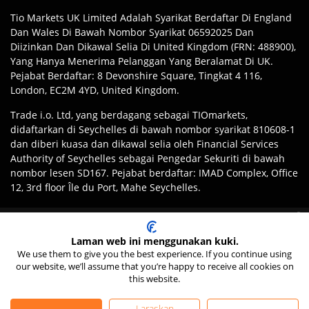
Tio Markets UK Limited Adalah Syarikat Berdaftar Di England
Dan Wales Di Bawah Nombor Syarikat 06592025 Dan
Diizinkan Dan Dikawal Selia Di United Kingdom (FRN: 488900),
Yang Hanya Menerima Pelanggan Yang Beralamat Di UK.
Pejabat Berdaftar: 8 Devonshire Square, Tingkat 4 116,
London, EC2M 4YD, United Kingdom.
Trade i.o. Ltd, yang berdagang sebagai TIOmarkets,
didaftarkan di Seychelles di bawah nombor syarikat 810608-1
dan diberi kuasa dan dikawal selia oleh Financial Services
Authority of Seychelles sebagai Pengedar Sekuriti di bawah
nombor lesen SD167. Pejabat berdaftar: IMAD Complex, Office
12, 3rd floor Île du Port, Mahe Seychelles.
Penafian
:
Pelanggan Bertanggungjawab Memastikan Mereka
Berdagang secara bertanggungjawab:
Perdagangan secara margin
Mendaftar Dengan Entiti Sesuai Jenama TIOmarkets Mengikut
membawa risiko tinggi kehilangan wang dengan cepat akibat leveraj.
Undang-Undang Dan Peraturan Bidang Kuasa Mereka. Akses
Laman web ini menggunakan kuki.
We use them to give you the best experience. If you continue using
Kepada Produk Atau Perkhidmatan Mungkin Terhad Oleh
our website, we’ll assume that you’re happy to receive all cookies on
Sekatan Undang-Undang Tempatan, Dan Tidak Semua
this website.
Tawaran Tersedia Di Semua Bidang Kuasa.
Laraskan