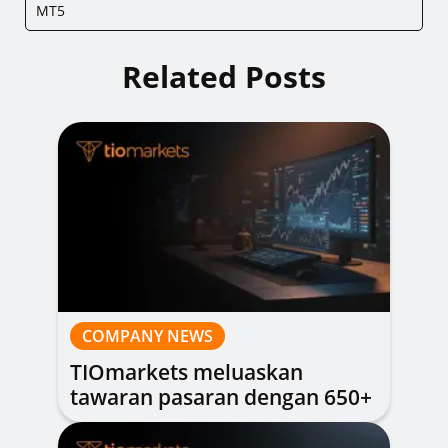
MT5
Related Posts
COMPANY NEWS
TIOmarkets meluaskan
tawaran pasaran dengan 650+
saham baharu