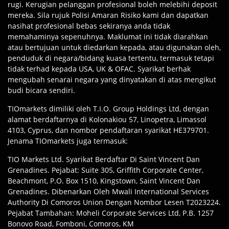
rugi. Kerugian pelanggan profesional boleh melebihi deposit
mereka. Sila rujuk Polisi Amaran Risiko kami dan dapatkan
nasihat profesional bebas sekiranya anda tidak
memahaminya sepenuhnya. Maklumat ini tidak diarahkan
atau bertujuan untuk diedarkan kepada, atau digunakan oleh,
penduduk di negara/bidang kuasa tertentu, termasuk tetapi
tidak terhad kepada USA, UK & OFAC. Syarikat berhak
mengubah senarai negara yang dinyatakan di atas mengikut
budi bicara sendiri.
TIOmarkets dimiliki oleh T.I.O. Group Holdings Ltd, dengan
alamat berdaftarnya di Kolonakiou 57, Linopetra, Limassol
4103, Cyprus, dan nombor pendaftaran syarikat HE379701.
Jenama TIOmarkets juga termasuk:
TIO Markets Ltd. Syarikat Berdaftar Di Saint Vincent Dan
Grenadines. Pejabat: Suite 305, Griffith Corporate Center,
Beachmont, P.O. Box 1510, Kingstown, Saint Vincent Dan
Grenadines. Dibenarkan Oleh Mwali International Services
Authority Di Comoros Union Dengan Nombor Lesen T2023224.
Pejabat Tambahan: Moheli Corporate Services Ltd, P.B. 1257
Bonovo Road, Fomboni, Comoros, KM