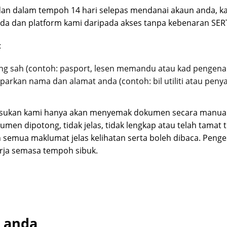
n dalam tempoh 14 hari selepas mendanai akaun anda, kam
anda dan platform kami daripada akses tanpa kebenaran SE
:
g sah (contoh: pasport, lesen memandu atau kad pengenal
rkan nama dan alamat anda (contoh: bil utiliti atau peny
pasukan kami hanya akan menyemak dokumen secara manual
men dipotong, tidak jelas, tidak lengkap atau telah tamat
semua maklumat jelas kelihatan serta boleh dibaca. Pen
rja semasa tempoh sibuk.
n anda