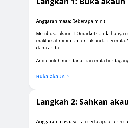
Langkah 1: Buka akaun
Anggaran masa:
Beberapa minit
Membuka akaun TIOmarkets anda hanya m
maklumat minimum untuk anda bermula. Se
dana anda.
Anda boleh mendanai dan mula berdagang
Buka akaun
Langkah 2: Sahkan aka
Anggaran masa:
Serta-merta apabila semu