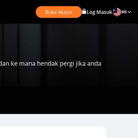
Buka Akaun
Log Masuk
MS
n ke mana hendak pergi jika anda