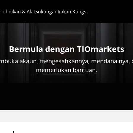
endidikan & Alat
Sokongan
Rakan Kongsi
Bermula dengan TIOmarkets
mbuka akaun, mengesahkannya, mendanainya, da
memerlukan bantuan.