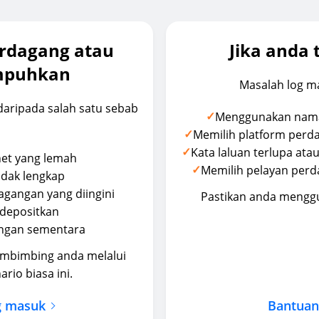
erdagang atau
Jika anda 
mpuhkan
Masalah log m
aripada salah satu sebab
✓
Menggunakan nama 
✓
Memilih platform perda
✓
Kata laluan terlupa atau 
net yang lemah
✓
Memilih pelayan per
idak lengkap
agangan yang diingini
Pastikan anda menggu
depositkan
ungan sementara
mbimbing anda melalui
rio biasa ini.
og masuk
Bantuan