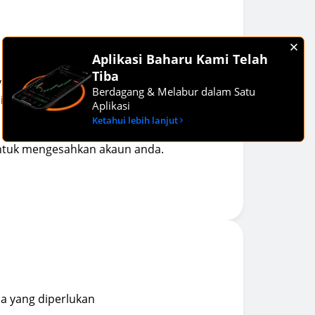
Aplikasi Baharu Kami Telah
Tiba
 yang diperkemas hanya memerlukan
Berdagang & Melabur dalam Satu
lien selamat untuk mengurus akaun dan
Aplikasi
Ketahui lebih lanjut
untuk mengesahkan akaun anda.
a yang diperlukan