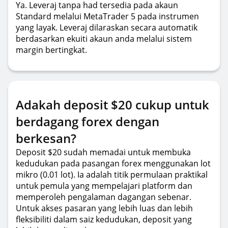
Ya. Leveraj tanpa had tersedia pada akaun
Standard melalui MetaTrader 5 pada instrumen
yang layak. Leveraj dilaraskan secara automatik
berdasarkan ekuiti akaun anda melalui sistem
margin bertingkat.
Adakah deposit $20 cukup untuk
berdagang forex dengan
berkesan?
Deposit $20 sudah memadai untuk membuka
kedudukan pada pasangan forex menggunakan lot
mikro (0.01 lot). Ia adalah titik permulaan praktikal
untuk pemula yang mempelajari platform dan
memperoleh pengalaman dagangan sebenar.
Untuk akses pasaran yang lebih luas dan lebih
fleksibiliti dalam saiz kedudukan, deposit yang