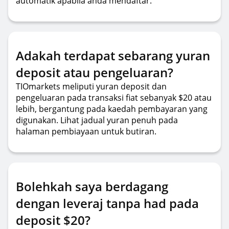
automatik apabila anda mendaftar.
Adakah terdapat sebarang yuran
deposit atau pengeluaran?
TIOmarkets meliputi yuran deposit dan
pengeluaran pada transaksi fiat sebanyak $20 atau
lebih, bergantung pada kaedah pembayaran yang
digunakan. Lihat jadual yuran penuh pada
halaman pembiayaan untuk butiran.
Bolehkah saya berdagang
dengan leveraj tanpa had pada
deposit $20?