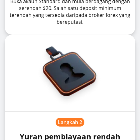
Buka akaun Standard dan mula berdagang dengan
serendah $20. Salah satu deposit minimum
terendah yang tersedia daripada broker forex yang
bereputasi.
Langkah 2
Yuran pembiayaan rendah