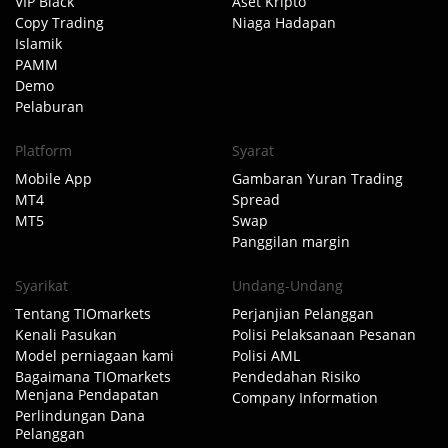
VIP Black
Aset Kripto
Copy Trading
Niaga Hadapan
Islamik
PAMM
Demo
Pelaburan
Platform
Syarat
Mobile App
Gambaran Yuran Trading
MT4
Spread
MT5
Swap
Panggilan margin
Syarikat
Undang-Undang
Tentang TIOmarkets
Perjanjian Pelanggan
Kenali Pasukan
Polisi Pelaksanaan Pesanan
Model perniagaan kami
Polisi AML
Bagaimana TIOmarkets
Pendedahan Risiko
Menjana Pendapatan
Company Information
Perlindungan Dana
Pelanggan