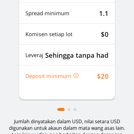
1.1
Spread minimum
$0
Komisen setiap lot
Sehingga tanpa had
Leveraj
$20
Deposit minimum
Jumlah dinyatakan dalam USD, nilai setara USD
digunakan untuk akaun dalam mata wang asas lain.