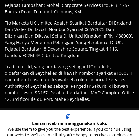
Pejabat Tambahan: Moheli Corporate Services Ltd, P.B. 1257
Bonovo Road, Fomboni, Comoros, KM
Tio Markets UK Limited Adalah Syarikat Berdaftar Di England
Dan Wales Di Bawah Nombor Syarikat 06592025 Dan
Diizinkan Dan Dikawal Selia Di United Kingdom (FRN: 488900),
Yang Hanya Menerima Pelanggan Yang Beralamat Di UK.
Pejabat Berdaftar: 8 Devonshire Square, Tingkat 4 116,
London, EC2M 4YD, United Kingdom.
Trade i.o. Ltd, yang berdagang sebagai TIOmarkets,
didaftarkan di Seychelles di bawah nombor syarikat 810608-1
dan diberi kuasa dan dikawal selia oleh Financial Services
Authority of Seychelles sebagai Pengedar Sekuriti di bawah
nombor lesen SD167. Pejabat berdaftar: IMAD Complex, Office
12, 3rd floor Île du Port, Mahe Seychelles.
Penafian
:
Pelanggan Bertanggungjawab Memastikan Mereka
Berdagang secara bertanggungjawab:
Perdagangan secara margin
Mendaftar Dengan Entiti Sesuai Jenama TIOmarkets Mengikut
membawa risiko tinggi kehilangan wang dengan cepat akibat leveraj.
Undang-Undang Dan Peraturan Bidang Kuasa Mereka. Akses
Laman web ini menggunakan kuki.
We use them to give you the best experience. If you continue using
Kepada Produk Atau Perkhidmatan Mungkin Terhad Oleh
our website, we’ll assume that you’re happy to receive all cookies on
Sekatan Undang-Undang Tempatan, Dan Tidak Semua