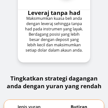
Leveraj tanpa had
Maksimumkan kuasa beli anda
dengan leveraj sehingga tanpa
had pada instrumen yang layak.
Berdagang posisi yang lebih
besar dengan deposit yang
lebih kecil dan maksimumkan
setiap dolar dalam akaun anda.
Tingkatkan strategi dagangan
anda dengan yuran yang rendah
Jenis yuran
Butiran