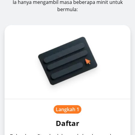
Ia hanya mengambil masa beberapa minit untuk
bermula:
Langkah 1
Daftar