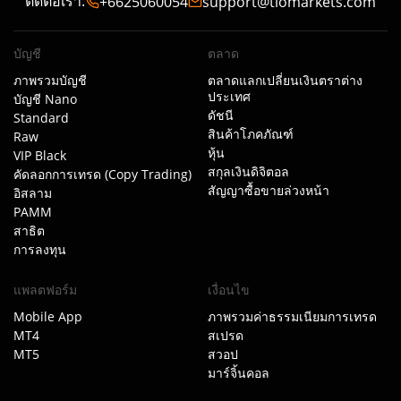
ติดต่อเรา
:
+6625060054
support@tiomarkets.com
บัญชี
ตลาด
ภาพรวมบัญชี
ตลาดแลกเปลี่ยนเงินตราต่าง
ประเทศ
บัญชี Nano
ดัชนี
Standard
สินค้าโภคภัณฑ์
Raw
หุ้น
VIP Black
สกุลเงินดิจิตอล
คัดลอกการเทรด (Copy Trading)
สัญญาซื้อขายล่วงหน้า
อิสลาม
PAMM
สาธิต
การลงทุน
แพลตฟอร์ม
เงื่อนไข
Mobile App
ภาพรวมค่าธรรมเนียมการเทรด
MT4
สเปรด
MT5
สวอป
มาร์จิ้นคอล