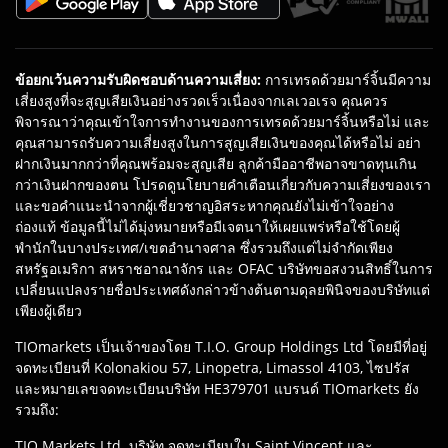
ข้อยกเว้นความรับผิดชอบด้านความเสี่ยง
:
การเทรดด้วยมาร์จิ้นมีความ
เสี่ยงสูงที่จะสูญเสียเงินอย่างรวดเร็วเนื่องจากเลเวอเรจ คุณควร
พิจารณาว่าคุณเข้าใจการทำงานของการเทรดด้วยมาร์จิ้นหรือไม่ และ
คุณสามารถรับความเสี่ยงสูงในการสูญเสียเงินของคุณได้หรือไม่ อย่า
ฝากเงินมากกว่าที่คุณพร้อมจะสูญเสีย ลูกค้ามืออาชีพอาจขาดทุนเกิน
กว่าเงินฝากของตน โปรดดูนโยบายคำเตือนเกี่ยวกับความเสี่ยงของเรา
และขอคำแนะนำจากผู้เชี่ยวชาญอิสระหากคุณยังไม่เข้าใจอย่าง
ถ่องแท้ ข้อมูลนี้ไม่ได้มุ่งหมายหรือมีเจตนาให้เผยแพร่หรือใช้โดยผู้
พำนักในบางประเทศ/เขตอำนาจศาล ซึ่งรวมถึงแต่ไม่จำกัดเพียง
สหรัฐอเมริกา สหราชอาณาจักร และ OFAC บริษัทขอสงวนสิทธิ์ในการ
เปลี่ยนแปลงรายชื่อประเทศดังกล่าวข้างต้นตามดุลยพินิจของบริษัทแต่
เพียงผู้เดียว
TIOmarkets เป็นเจ้าของโดย T.I.O. Group Holdings Ltd โดยมีที่อยู่
จดทะเบียนที่ Kolonakiou 57, Linopetra, Limassol 4103, ไซปรัส
และหมายเลขจดทะเบียนบริษัท HE379701 แบรนด์ TIOmarkets ยัง
รวมถึง:
TIO Markets Ltd. บริษัท จดทะเบียนใน Saint Vincent และ