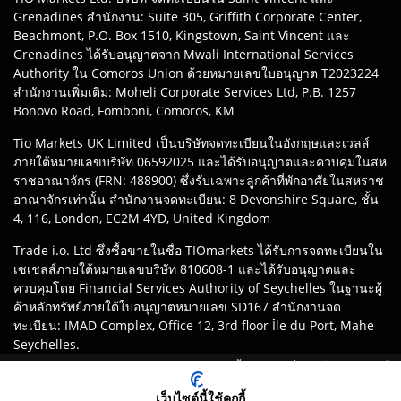
Grenadines สำนักงาน: Suite 305, Griffith Corporate Center,
Beachmont, P.O. Box 1510, Kingstown, Saint Vincent และ
Grenadines ได้รับอนุญาตจาก Mwali International Services
Authority ใน Comoros Union ด้วยหมายเลขใบอนุญาต T2023224
สำนักงานเพิ่มเติม: Moheli Corporate Services Ltd, P.B. 1257
Bonovo Road, Fomboni, Comoros, KM
Tio Markets UK Limited เป็นบริษัทจดทะเบียนในอังกฤษและเวลส์
ภายใต้หมายเลขบริษัท 06592025 และได้รับอนุญาตและควบคุมในสห
ราชอาณาจักร (FRN: 488900) ซึ่งรับเฉพาะลูกค้าที่พักอาศัยในสหราช
อาณาจักรเท่านั้น สำนักงานจดทะเบียน: 8 Devonshire Square, ชั้น
4, 116, London, EC2M 4YD, United Kingdom
Trade i.o. Ltd ซึ่งซื้อขายในชื่อ TIOmarkets ได้รับการจดทะเบียนใน
เซเชลส์ภายใต้หมายเลขบริษัท 810608-1 และได้รับอนุญาตและ
ควบคุมโดย Financial Services Authority of Seychelles ในฐานะผู้
ค้าหลักทรัพย์ภายใต้ใบอนุญาตหมายเลข SD167 สำนักงานจด
ทะเบียน: IMAD Complex, Office 12, 3rd floor Île du Port, Mahe
Seychelles.
เทรดอย่างมีความรับผิดชอบ:
การเทรดด้วยมาร์จิ้นมีความเสี่ยงสูงที่จะสูญเสีย
การปฏิเสธความรับผิดชอบ
:
ลูกค้าเป็นผู้รับผิดชอบในการตรวจสอบให้
เงินอย่างรวดเร็วเนื่องจากเลเวอเรจ
แน่ใจว่าลงทะเบียนกับหน่วยงานที่เหมาะสมของแบรนด์ TIOmarkets
เว็บไซต์นี้ใช้คุกกี้