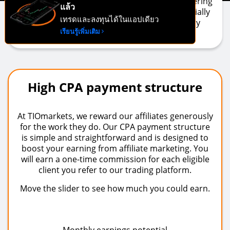
TIOmarkets' Forex affiliate program. By partnering
แล้ว
with a top rated forex broker, you can potentially
เทรดและลงทุนได้ในแอปเดียว
earn substantial CPA commissions for every
เรียนรู้เพิ่มเติม
eligible trader you refer.
High CPA payment structure
At TIOmarkets, we reward our affiliates generously
for the work they do. Our CPA payment structure
is simple and straightforward and is designed to
boost your earning from affiliate marketing. You
will earn a one-time commission for each eligible
client you refer to our trading platform.
Move the slider to see how much you could earn.