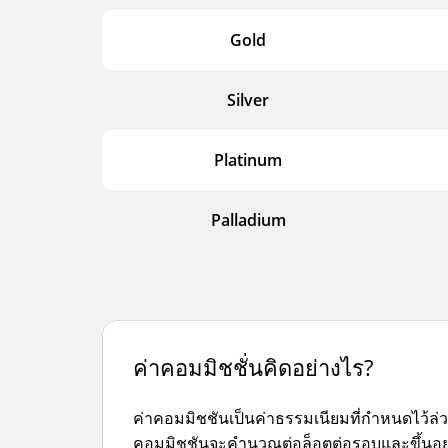
Gold
Silver
Platinum
Palladium
ค่าคอมมิชชั่นคิดอย่างไร?
ค่าคอมมิชชันเป็นค่าธรรมเนียมที่กำหนดไว
คอมมิชชันจะคำนวณต่อล็อตต่อรอบและขึ้นอยู