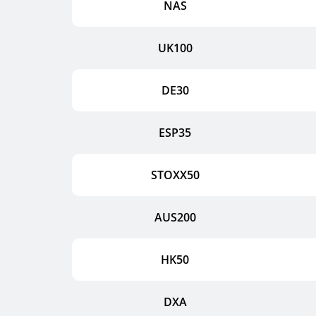
NAS
UK100
DE30
ESP35
STOXX50
AUS200
HK50
DXA