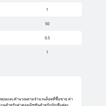
1
50
0.5
1
งคุณและคำนวณตามจำนวนล็อตที่ซื้อขาย ค่า
นบนสำหรับค่าคอมมิชชันสำหรับบัญชีแต่ละ