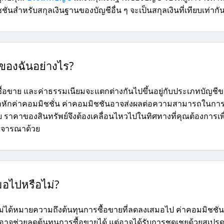
ันสำหรับสกุลเงินฐานของบัญชีอื่น ๆ จะเป็นสกุลเงินที่เทียบเท่ากั
ยของฉันอย่างไร?
ซื้อขาย และค่าธรรมเนียมจะแตกต่างกันไปขึ้นอยู่กับประเภทบัญชีข
ม่ถูกหักค่าคอมมิชชั่น ค่าคอมมิชชันอาจส่งผลต่อความสามารถในก
 ราคาของสินทรัพย์จึงต้องเคลื่อนไหวไปในทิศทางที่คุณต้องการเพ
าพิจารณาด้วย
มอไปหรือไม่?
ต่ไม่ได้หมายความถึงต้นทุนการซื้อขายที่ลดลงเสมอไป ค่าคอมมิชชั
งอาจช่วยลดต้นทุนการซื้อขายได้ แต่อาจได้รับการชดเชยด้วยสเปรดที