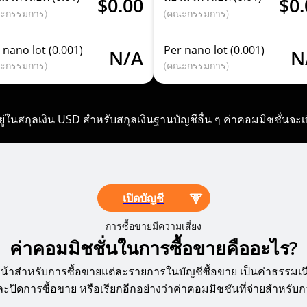
$0.00
$0.
ะกรรมการ)
(คณะกรรมการ)
 nano lot (0.001)
Per nano lot (0.001)
N/A
N
ะกรรมการ)
(คณะกรรมการ)
ู่ในสกุลเงิน USD สำหรับสกุลเงินฐานบัญชีอื่น ๆ ค่าคอมมิชชั่นจะ
เปิดบัญชี
การซื้อขายมีความเสี่ยง
ค่าคอมมิชชั่นในการซื้อขายคืออะไร?
งหน้าสำหรับการซื้อขายแต่ละรายการในบัญชีซื้อขาย เป็นค่าธรรม
ะปิดการซื้อขาย หรือเรียกอีกอย่างว่าค่าคอมมิชชันที่จ่ายสำหรับ