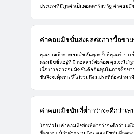
ประเภทที่มีมูลค่าเป็นดอลลาร์สหรัฐ ค่าคอมมิชช
ค่าคอมมิชชั่นส่งผลต่อการซื้อขา
คุณอาจเสียค่าคอมมิชชันทุกครั้งที่คุณทำการ
คอมมิชชั่นอยู่ที่ 0 ดอลลาร์ต่อล็อต คุณจะไ
เนื่องจากค่าคอมมิชชันคือต้นทุนในการซื้อขาย
ชันจึงจะคุ้มทุน นี่ไม่รวมถึงสเปรดที่ต้องนำม
ค่าคอมมิชชันที่ต่ำกว่าจะดีกว่าเส
โดยทั่วไป ค่าคอมมิชชันที่ต่ำกว่าจะดีกว่า แ
ซื้อขาย แม้ว่าค่าธรรมเนียมคอมมิชชั่นที่ลดล