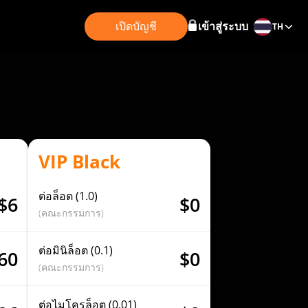
เปิดบัญชี
เข้าสู่ระบบ
TH
VIP Black
ต่อล็อต (1.0)
$6
$0
(คณะกรรมการ)
ต่อมินิล็อต (0.1)
60
$0
(คณะกรรมการ)
ต่อไมโครล็อต (0.01)