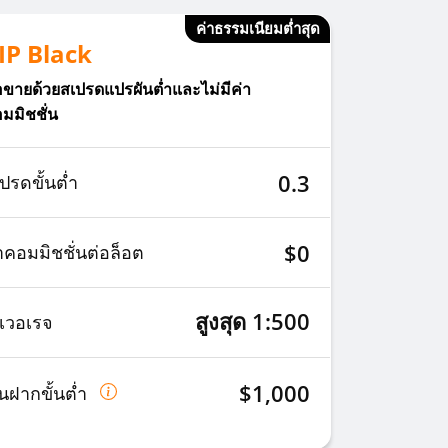
ค่าธรรมเนียมต่ำสุด
IP Black
้อขายด้วยสเปรดแปรผันต่ำและไม่มีค่า
มมิชชั่น
0.3
ปรดขั้นต่ำ
$0
าคอมมิชชั่นต่อล็อต
สูงสุด 1:500
เวอเรจ
$1,000
ินฝากขั้นต่ำ