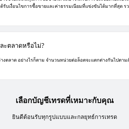
ด้รับเงื่อนไขการซื้อขายและค่าธรรมเนียมที่แข่งขันได้มากที่สุด 
่ละตลาดหรือไม่?
หว่างตลาด อย่างไรก็ตาม จำนวนหน่วยต่อล็อตจะแตกต่างกันไปตามสัญ
เลือกบัญชีเทรดที่เหมาะกับคุณ
ยินดีต้อนรับทุกรูปแบบและกลยุทธ์การเทรด