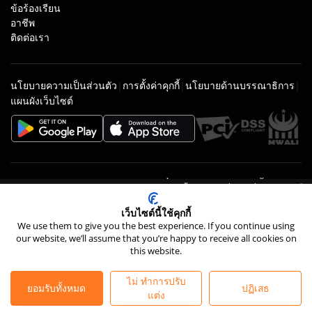
ข้อร้องเรียน
อาชีพ
ติดต่อเรา
นโยบายความเป็นส่วนตัว
การตั้งค่าคุกกี้
นโยบายด้านบรรณาธิการ
|
|
|
แผนผังเว็บไซต์
ข้อยกเว้นความรับผิดชอบด้านความเสี่ยง
:
การเทรดด้วยมาร์จิ้นมีความ
เทรดอย่างมีความรับผิดชอบ:
การเทรดด้วยมาร์จิ้นมีความเสี่ยงสูงที่จะสูญเสีย
เสี่ยงสูงที่จะสูญเสียเงินอย่างรวดเร็วเนื่องจากเลเวอเรจ คุณควร
เงินอย่างรวดเร็วเนื่องจากเลเวอเรจ
เว็บไซต์นี้ใช้คุกกี้
พิจารณาว่าคุณเข้าใจการทำงานของการเทรดด้วยมาร์จิ้นหรือไม่ และ
We use them to give you the best experience. If you continue using
คุณสามารถรับความเสี่ยงสูงในการสูญเสียเงินของคุณได้หรือไม่ อย่า
our website, we’ll assume that you’re happy to receive all cookies on
ฝากเงินมากกว่าที่คุณพร้อมจะสูญเสีย ลูกค้ามืออาชีพอาจขาดทุนเกิน
this website.
กว่าเงินฝากของตน โปรดดูนโยบายคำเตือนเกี่ยวกับความเสี่ยงของเรา
24/7 Live Chat
และขอคำแนะนำจากผู้เชี่ยวชาญอิสระหากคุณยังไม่เข้าใจอย่าง
ไม่ ทำการปรับ
ถ่องแท้ ข้อมูลนี้ไม่ได้มุ่งหมายหรือมีเจตนาให้เผยแพร่หรือใช้โดยผู้
ยอมรับทั้งหมด
ปฏิเสธ
แต่ง
พำนักในบางประเทศ/เขตอำนาจศาล ซึ่งรวมถึงแต่ไม่จำกัดเพียง