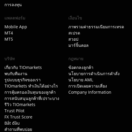
การลงทุน
แพลตฟอร์ม
เงื่อนไข
Mobile App
ภาพรวมค่าธรรมเนียมการเทรด
MT4
สเปรด
MT5
สวอป
มาร์จิ้นคอล
บริษัท
กฎหมาย
เกี่ยวกับ TIOmarkets
ข้อตกลงลูกค้า
พบกับทีมงาน
นโยบายการดำเนินการคำสั่ง
รูปแบบธุรกิจของเรา
นโยบาย AML
TIOmarkets ทำเงินได้อย่างไร
การเปิดเผยความเสี่ยง
การคุ้มครองเงินทุนของลูกค้า
Company Information
การสนับสนุนลูกค้าที่เปราะบาง
รีวิว TIOmarkets
Trust Pilot
FX Trust Score
Bắt đầu
คำถามที่พบบ่อย