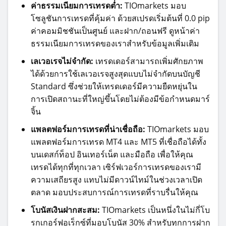
ค่าธรรมเนียมการเทรดต่ำ:
TIOmarkets มอบ
โซลูชันการเทรดที่คุ้มค่า ด้วยสเปรดเริ่มต้นที่ 0.0 pip
ค่าคอมมิชชันเป็นศูนย์ และฝาก/ถอนฟรี
ดูหน้าค่า
ธรรมเนียมการเทรดของเราสำหรับข้อมูลเพิ่มเติม
เลเวอเรจไม่จำกัด:
เทรดเดอร์สามารถเพิ่มศักยภาพ
ได้ด้วยการใช้เลเวอเรจสูงสุดแบบไม่จำกัดบนบัญชี
Standard ซึ่งช่วยให้เทรดเดอร์มีความยืดหยุ่นใน
การเปิดสถานะที่ใหญ่ขึ้นโดยไม่ต้องมีข้อกำหนดมาร์
จิ้น
แพลตฟอร์มการเทรดที่น่าเชื่อถือ:
TIOmarkets มอบ
แพลตฟอร์มการเทรด MT4 และ MT5 ที่เชื่อถือได้ทั้ง
บนเดสก์ท็อป อินเทอร์เน็ต และมือถือ เพื่อให้คุณ
เทรดได้ทุกที่ทุกเวลา เซิร์ฟเวอร์การเทรดของเรามี
ความเสถียรสูง แทบไม่มีดาวน์ไทม์ในช่วงเวลาเปิด
ตลาด มอบประสบการณ์การเทรดที่ราบรื่นให้คุณ
โบนัสเงินฝากสะสม:
TIOmarkets เป็นหนึ่งในไม่กี่โบ
รกเกอร์ฟอเร็กซ์ที่มอบโบนัส 30% สำหรับทุกการฝาก