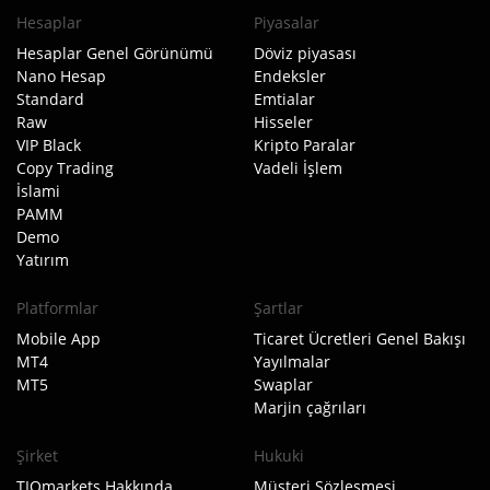
Hesaplar
Piyasalar
Hesaplar Genel Görünümü
Döviz piyasası
Nano Hesap
Endeksler
Standard
Emtialar
Raw
Hisseler
VIP Black
Kripto Paralar
Copy Trading
Vadeli İşlem
İslami
PAMM
Demo
Yatırım
Platformlar
Şartlar
Mobile App
Ticaret Ücretleri Genel Bakışı
MT4
Yayılmalar
MT5
Swaplar
Marjin çağrıları
Şirket
Hukuki
TIOmarkets Hakkında
Müşteri Sözleşmesi