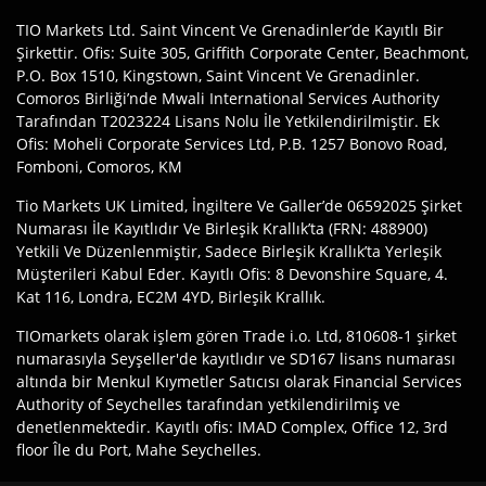
TIO Markets Ltd. Saint Vincent Ve Grenadinler’de Kayıtlı Bir
Şirkettir. Ofis: Suite 305, Griffith Corporate Center, Beachmont,
P.O. Box 1510, Kingstown, Saint Vincent Ve Grenadinler.
Comoros Birliği’nde Mwali International Services Authority
Tarafından T2023224 Lisans Nolu İle Yetkilendirilmiştir. Ek
Ofis: Moheli Corporate Services Ltd, P.B. 1257 Bonovo Road,
Fomboni, Comoros, KM
Tio Markets UK Limited, İngiltere Ve Galler’de 06592025 Şirket
Numarası İle Kayıtlıdır Ve Birleşik Krallık’ta (FRN: 488900)
Yetkili Ve Düzenlenmiştir, Sadece Birleşik Krallık’ta Yerleşik
Müşterileri Kabul Eder. Kayıtlı Ofis: 8 Devonshire Square, 4.
Kat 116, Londra, EC2M 4YD, Birleşik Krallık.
TIOmarkets olarak işlem gören Trade i.o. Ltd, 810608-1 şirket
numarasıyla Seyşeller'de kayıtlıdır ve SD167 lisans numarası
altında bir Menkul Kıymetler Satıcısı olarak Financial Services
Authority of Seychelles tarafından yetkilendirilmiş ve
denetlenmektedir. Kayıtlı ofis: IMAD Complex, Office 12, 3rd
floor Île du Port, Mahe Seychelles.