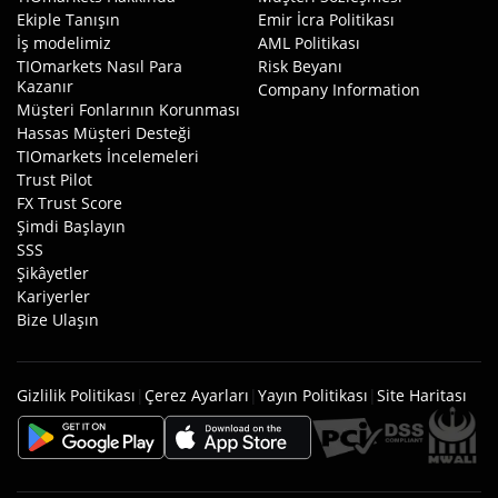
Ekiple Tanışın
Emir İcra Politikası
İş modelimiz
AML Politikası
TIOmarkets Nasıl Para
Risk Beyanı
Kazanır
Company Information
Müşteri Fonlarının Korunması
Hassas Müşteri Desteği
TIOmarkets İncelemeleri
Trust Pilot
FX Trust Score
Şimdi Başlayın
SSS
Şikâyetler
Kariyerler
Bize Ulaşın
Gizlilik Politikası
|
Çerez Ayarları
|
Yayın Politikası
|
Site Haritası