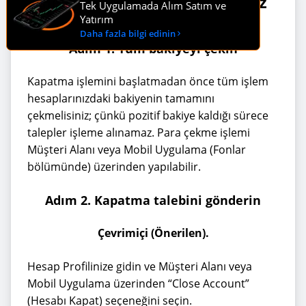
Hesabınızı nasıl kapatırsınız
Tek Uygulamada Alım Satım ve
Yatırım
Daha fazla bilgi edinin
Adım 1. Tüm bakiyeyi çekin
Kapatma işlemini başlatmadan önce tüm işlem
hesaplarınızdaki bakiyenin tamamını
çekmelisiniz; çünkü pozitif bakiye kaldığı sürece
talepler işleme alınamaz. Para çekme işlemi
Müşteri Alanı veya Mobil Uygulama (Fonlar
bölümünde) üzerinden yapılabilir.
Adım 2. Kapatma talebini gönderin
Çevrimiçi (Önerilen).
Hesap Profilinize gidin ve Müşteri Alanı veya
Mobil Uygulama üzerinden “Close Account”
(Hesabı Kapat) seçeneğini seçin.