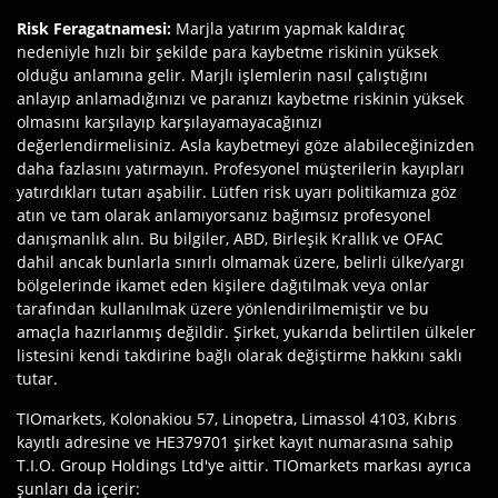
Risk Feragatnamesi
:
Marjla yatırım yapmak kaldıraç
nedeniyle hızlı bir şekilde para kaybetme riskinin yüksek
olduğu anlamına gelir. Marjlı işlemlerin nasıl çalıştığını
anlayıp anlamadığınızı ve paranızı kaybetme riskinin yüksek
olmasını karşılayıp karşılayamayacağınızı
değerlendirmelisiniz. Asla kaybetmeyi göze alabileceğinizden
daha fazlasını yatırmayın. Profesyonel müşterilerin kayıpları
yatırdıkları tutarı aşabilir. Lütfen risk uyarı politikamıza göz
atın ve tam olarak anlamıyorsanız bağımsız profesyonel
danışmanlık alın. Bu bilgiler, ABD, Birleşik Krallık ve OFAC
dahil ancak bunlarla sınırlı olmamak üzere, belirli ülke/yargı
bölgelerinde ikamet eden kişilere dağıtılmak veya onlar
tarafından kullanılmak üzere yönlendirilmemiştir ve bu
amaçla hazırlanmış değildir. Şirket, yukarıda belirtilen ülkeler
listesini kendi takdirine bağlı olarak değiştirme hakkını saklı
tutar.
TIOmarkets, Kolonakiou 57, Linopetra, Limassol 4103, Kıbrıs
kayıtlı adresine ve HE379701 şirket kayıt numarasına sahip
T.I.O. Group Holdings Ltd'ye aittir. TIOmarkets markası ayrıca
şunları da içerir: