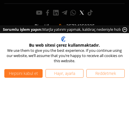
Bize Ulaşın
:
+35724259325
Sorumlu işlem yapın:
Marjla yatırım yapmak, kaldıraç nedeniyle hızlı
support@tiomarkets.com
bir şekilde para kaybetme riskinin yüksek olduğu anlamına gelir.
Bu web sitesi çerez kullanmaktadır.
Hesaplar
Piyasalar
We use them to give you the best experience. If you continue using
our website, we’ll assume that you’re happy to receive all cookies on
Hesaplar Genel Görünümü
Döviz piyasası
24/7 Live Chat
this website.
Nano Hesap
Endeksler
Standard
Emtialar
Hepsini kabul et
Hayır, ayarla
Reddetmek
Raw
Hisseler
VIP Black
Kripto Paralar
Copy Trading
Vadeli İşlem
İslami
PAMM
Demo
Yatırım
Platformlar
Şartlar