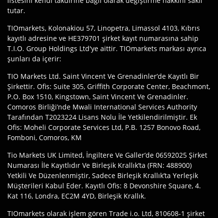
listesini kendi takdirine bağlı olarak değiştirme hakkını saklı
tutar.
TIOmarkets, Kolonakiou 57, Linopetra, Limassol 4103, Kıbrıs
kayıtlı adresine ve HE379701 şirket kayıt numarasına sahip
T.I.O. Group Holdings Ltd'ye aittir. TIOmarkets markası ayrıca
şunları da içerir:
TIO Markets Ltd. Saint Vincent Ve Grenadinler’de Kayıtlı Bir
Şirkettir. Ofis: Suite 305, Griffith Corporate Center, Beachmont,
P.O. Box 1510, Kingstown, Saint Vincent Ve Grenadinler.
Comoros Birliği’nde Mwali International Services Authority
Tarafından T2023224 Lisans Nolu İle Yetkilendirilmiştir. Ek
Ofis: Moheli Corporate Services Ltd, P.B. 1257 Bonovo Road,
Fomboni, Comoros, KM
Tio Markets UK Limited, İngiltere Ve Galler’de 06592025 Şirket
Numarası İle Kayıtlıdır Ve Birleşik Krallık’ta (FRN: 488900)
Yetkili Ve Düzenlenmiştir, Sadece Birleşik Krallık’ta Yerleşik
Müşterileri Kabul Eder. Kayıtlı Ofis: 8 Devonshire Square, 4.
Kat 116, Londra, EC2M 4YD, Birleşik Krallık.
TIOmarkets olarak işlem gören Trade i.o. Ltd, 810608-1 şirket