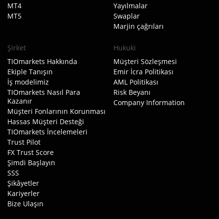
MT4
Yayılmalar
MT5
Swaplar
Marjin çağrıları
Şirket
Hukuki
TIOmarkets Hakkında
Müşteri Sözleşmesi
Ekiple Tanışın
Emir İcra Politikası
İş modelimiz
AML Politikası
TIOmarkets Nasıl Para
Risk Beyanı
Kazanır
Company Information
Müşteri Fonlarının Korunması
Hassas Müşteri Desteği
TIOmarkets İncelemeleri
Trust Pilot
FX Trust Score
Şimdi Başlayın
SSS
Şikâyetler
Kariyerler
Bize Ulaşın