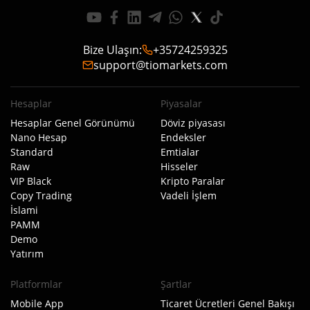
Bize Ulaşın
:
+35724259325
support@tiomarkets.com
Hesaplar
Piyasalar
Hesaplar Genel Görünümü
Döviz piyasası
Nano Hesap
Endeksler
Standard
Emtialar
Raw
Hisseler
VIP Black
Kripto Paralar
Copy Trading
Vadeli İşlem
İslami
PAMM
Demo
Yatırım
Platformlar
Şartlar
Mobile App
Ticaret Ücretleri Genel Bakışı