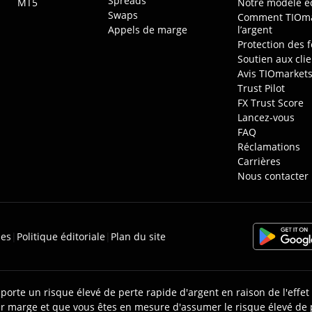
Spreads
MT5
Notre modèle 
Swaps
Comment TIOma
Appels de marge
l’argent
Protection des f
Soutien aux cli
Avis TIOmarket
Trust Pilot
FX Trust Score
Lancez-vous
FAQ
Réclamations
Carrières
Nous contacter
ies
|
Politique éditoriale
|
Plan du site
orte un risque élevé de perte rapide d'argent en raison de l'effet 
 marge et que vous êtes en mesure d'assumer le risque élevé de p