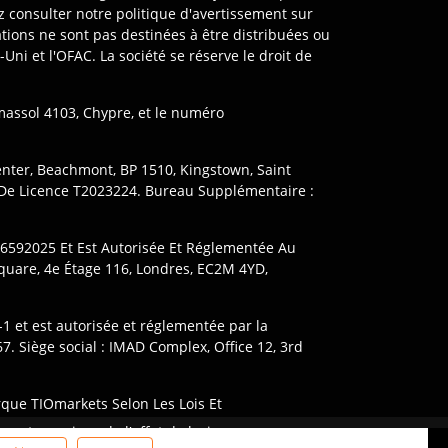
z consulter notre politique d'avertissement sur
ions ne sont pas destinées à être distribuées ou
-Uni et l'OFAC. La société se réserve le droit de
imassol 4103, Chypre, et le numéro
Center, Beachmont, BP 1510, Kingstown, Saint
 De Licence T2023224. Bureau Supplémentaire :
06592025 Et Est Autorisée Et Réglementée Au
quare, 4e Étage 116, Londres, EC2M 4YD,
1 et est autorisée et réglementée par la
7. Siège social : IMAD Complex, Office 12, 3rd
rque TIOmarkets Selon Les Lois Et
ocales, Et Toutes Les Offres Ne Sont Pas
ent en raison de l'effet de levier.