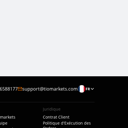
6588177
support@tiomarkets.com
FR
Juridique
Omarkets
Contrat Client
uipe
Politique d'Exécution des