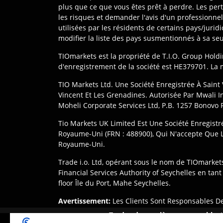
plus que ce que vous êtes prêt à perdre. Les pert
les risques et demander l'avis d'un professionne
utilisées par les résidents de certains pays/jurid
modifier la liste des pays susmentionnés à sa seu
TIOmarkets est la propriété de T.I.O. Group Holdi
d'enregistrement de la société est HE379701. L
TIO Markets Ltd. Une Société Enregistrée À Saint 
Vincent Et Les Grenadines. Autorisée Par Mwali
Moheli Corporate Services Ltd, P.B. 1257 Bonovo
Tio Markets UK Limited Est Une Société Enregist
Royaume-Uni (FRN : 488900), Qui N'accepte Que L
Royaume-Uni.
Trade i.o. Ltd, opérant sous le nom de TIOmarkets
Financial Services Authority of Seychelles en tan
floor Île du Port, Mahe Seychelles.
Avertissement
:
Les Clients Sont Responsables De
Réglementations De Leur Juridiction. L'accès Aux 
Tradez de manière responsable :
Disponibles Dans Chaque Juridiction.