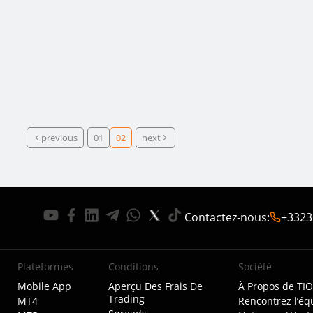
previous
01
02
next
Contactez-nous
:
+3323
Plateformes
Conditions
Société
Mobile App
Aperçu Des Frais De
À Propos de TI
Trading
MT4
Rencontrez l’éq