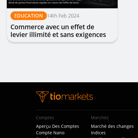
EDUCATION
14th Feb 2024
Commerce avec un effet de
levier illimité et sans exigences
de marge
Comptes
Marchés
Aperçu Des Comptes
Marché des changes
Compte Nano
Indices