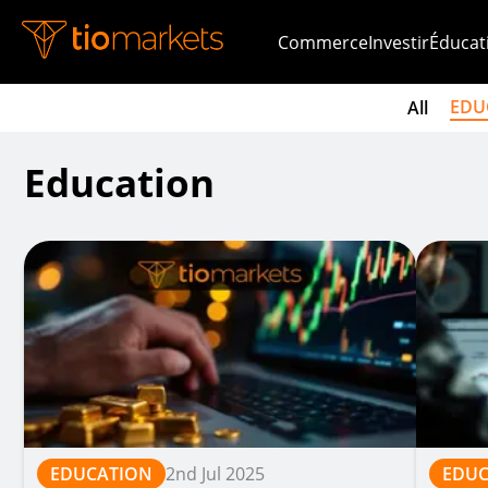
Commerce
Investir
Éducat
EDU
All
Education
EDUCATION
2nd Jul 2025
EDUC