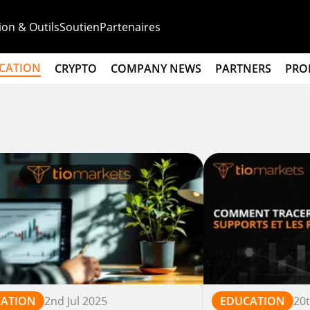
ion & Outils
Soutien
Partenaires
CATION
CRYPTO
COMPANY NEWS
PARTNERS
PRO
ATION
2nd Jul 2025
EDUCATION
20t