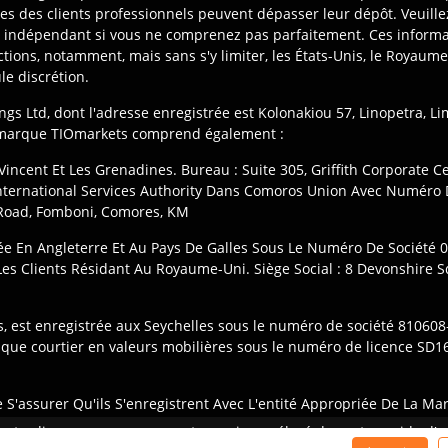
es des clients professionnels peuvent dépasser leur dépôt. Veuille
l indépendant si vous ne comprenez pas parfaitement. Ces informat
ictions, notamment, mais sans s'y limiter, les États-Unis, le Royaume
le discrétion.
ngs Ltd, dont l'adresse enregistrée est Kolonakiou 57, Linopetra, L
a marque TIOmarkets comprend également :
Vincent Et Les Grenadines. Bureau : Suite 305, Griffith Corporate 
 International Services Authority Dans Comoros Union Avec Numéro
 Road, Fomboni, Comores, KM
rée En Angleterre Et Au Pays De Galles Sous Le Numéro De Société 
es Clients Résidant Au Royaume-Uni. Siège Social : 8 Devonshire S
, est enregistrée aux Seychelles sous le numéro de société 810608-
t que courtier en valeurs mobilières sous le numéro de licence SD16
 S'assurer Qu'ils S'enregistrent Avec L'entité Appropriée De La Ma
Produits Ou Services Peut Être Soumis À Des Restrictions Légales L
Le trading sur marge comporte un risque élevé de perte rapide d'arg