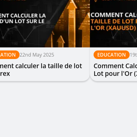
ATION
22nd May 2025
EDUCATION
19
nt calculer la taille de lot
Comment Calcu
orex
Lot pour l'Or